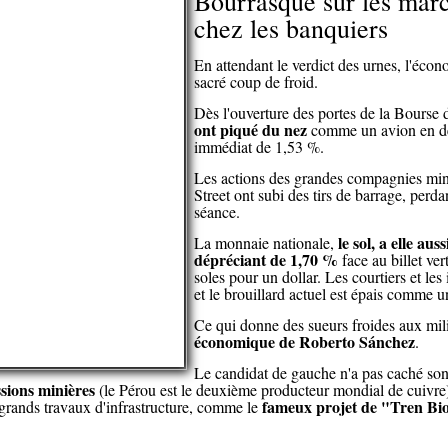
Bourrasque sur les marc
chez les banquiers
En attendant le verdict des urnes, l'écon
sacré coup de froid.
Dès l'ouverture des portes de la Bourse
ont piqué du nez
comme un avion en dét
immédiat de 1,53 %.
Les actions des grandes compagnies min
Street ont subi des tirs de barrage, perd
séance.
le sol, a elle aus
La monnaie nationale,
dépréciant de 1,70 %
face au billet ve
soles pour un dollar. Les courtiers et les 
et le brouillard actuel est épais comme u
Ce qui donne des sueurs froides aux milie
économique de Roberto Sánchez
.
Le candidat de gauche n'a pas caché son i
ssions minières
(le Pérou est le deuxième producteur mondial de cuivre)
fameux projet de "Tren Bio
 grands travaux d'infrastructure, comme le
.