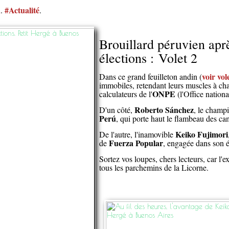
u
#Actualité
.
.
Brouillard péruvien apr
élections : Volet 2
voir vol
Dans ce grand feuilleton andin (
immobiles, retendant leurs muscles à ch
ONPE
calculateurs de l'
(l'Office nationa
Roberto Sánchez
D'un côté,
, le champ
Perú
, qui porte haut le flambeau des c
Keiko Fujimori
De l'autre, l'inamovible
Fuerza Popular
de
, engagée dans son é
Sortez vos loupes, chers lecteurs, car l'e
tous les parchemins de la Licorne.