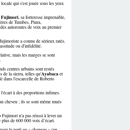
 locale qui s'est jouée sous les yeux
 Fujimori
, sa forteresse imprenable,
ières de Tumbes, Piura,
 des autoroutes de voix au premier
 fujimoriste a connu de sérieux ratés.
ssitude ou d'infidélité.
lative, mais les marges se sont
.
ands centres urbains sont restés
Ayabaca
 de la sierra, telles qu'
et
é dans l'escarcelle de Roberto
l'écart à des proportions infimes.
'un cheveu ; ils se sont même mués
 Fujimori n'a pas réussi à lever un
e plus de 600 000 voix d’écart.
 pour le parti au « chapeau » (en