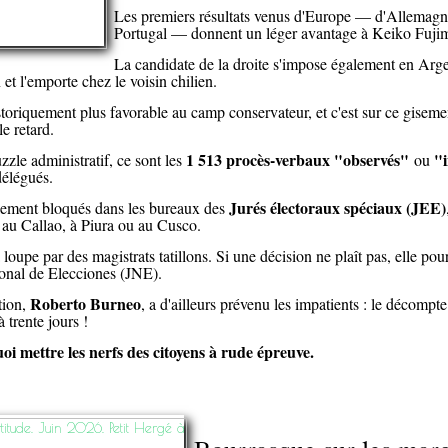
Les premiers résultats venus d'Europe — d'Allemagne
Portugal — donnent un léger avantage à Keiko Fujim
La candidate de la droite s'impose également en Arge
 et l'emporte chez le voisin chilien.
historiquement plus favorable au camp conservateur, et c'est sur ce gisem
e retard.
1 513 procès-verbaux "observés"
"
zle administratif, ce sont les
ou
délégués.
Jurés électoraux spéciaux (JEE)
llement bloqués dans les bureaux des
i au Callao, à Piura ou au Cusco.
oupe par des magistrats tatillons. Si une décision ne plaît pas, elle pour
ional de Elecciones (JNE).
Roberto Burneo
tion,
, a d'ailleurs prévenu les impatients : le décompte
 trente jours !
oi mettre les nerfs des citoyens à rude épreuve.