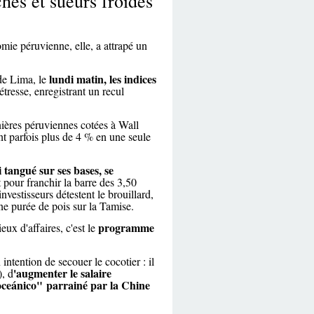
hés et sueurs froides
omie péruvienne, elle, a attrapé un
lundi matin, les indices
 de Lima, le
resse, enregistrant un recul
ières péruviennes cotées à Wall
ant parfois plus de 4 % en une seule
si tangué sur ses bases, se
rt pour franchir la barre des 3,50
investisseurs détestent le brouillard,
ne purée de pois sur la Tamise.
programme
ux d'affaires, c'est le
ntention de secouer le cocotier : il
'augmenter le salaire
, d
ceánico" parrainé par la Chine