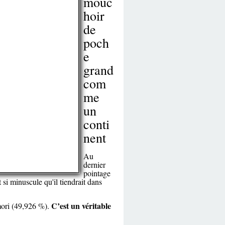
mouc
hoir
de
poch
e
grand
com
me
un
conti
nent
Au
dernier
pointage
t si minuscule qu'il tiendrait dans
C’est un véritable
mori (49,926 %).