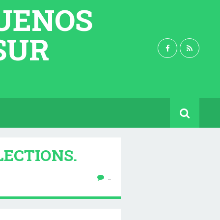
BUENOS
 SUR
LECTIONS.
…