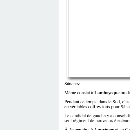
Sánchez.
Lambayeque
Même constat à
ou d
Pendant ce temps, dans le Sud, c’es
en véritables coffres-forts pour Sán
Le candidat de gauche y a consolid
seul régiment de nouveaux électeurs,
Ayacucho
Apurímac
Cu
À
, à
et au