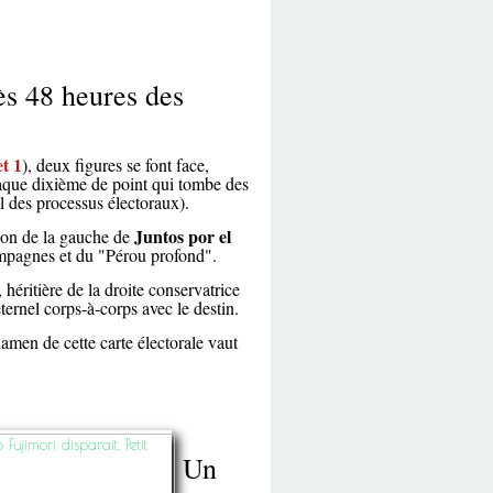
ès 48 heures des
et 1
), deux figures se font face,
aque dixième de point qui tombe des
l des processus électoraux).
Juntos por el
ion de la gauche de
ampagnes et du "Pérou profond".
, héritière de la droite conservatrice
ternel corps-à-corps avec le destin.
xamen de cette carte électorale vaut
Un