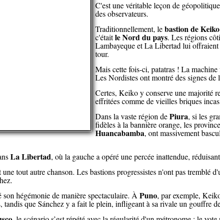
C'est une véritable leçon de géopolitique
des observateurs.
bastion de Keiko
Traditionnellement, le
le Nord du pays
c'était
. Les régions côt
Lambayeque et La Libertad lui offraient
tour.
Mais cette fois-ci, patatras ! La machine
Les Nordistes ont montré des signes de la
Certes, Keiko y conserve une majorité re
effritées comme de vieilles briques incas
Piura
Dans la vaste région de
, si les gr
fidèles à la bannière orange, les provinces
Huancabamba
, ont massivement bascul
La Libertad
ans
, où la gauche a opéré une percée inattendue, réduisant 
t une tout autre chanson. Les bastions progressistes n'ont pas tremblé d
chez.
Puno
é son hégémonie de manière spectaculaire. À
, par exemple, Keiko
 tandis que Sánchez y a fait le plein, infligeant à sa rivale un gouffre d
sco
, le scénario s’est répété avec la régularité d'un métronome : le vote