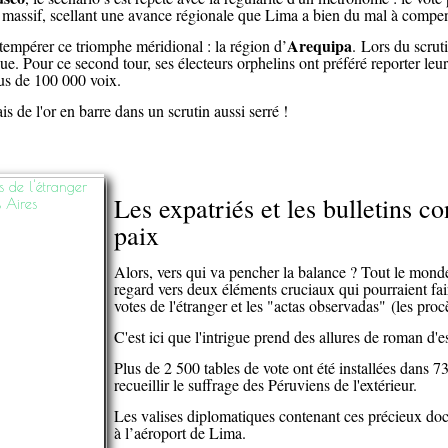
té massif, scellant une avance régionale que Lima a bien du mal à compen
Arequipa
tempérer ce triomphe méridional : la région d’
.
Lors du scrut
e. Pour ce second tour, ses électeurs orphelins ont préféré reporter leur
us de 100 000 voix.
is de l'or en barre dans un scrutin aussi serré !
Les expatriés et les bulletins co
paix
Alors, vers qui va pencher la balance ? Tout le monde 
regard vers deux éléments cruciaux qui pourraient fair
votes de l'étranger et les "actas observadas" (les pro
C'est ici que l'intrigue prend des allures de roman d'
Plus de 2 500 tables de vote ont été installées dans 7
recueillir le suffrage des Péruviens de l'extérieur.
Les valises diplomatiques contenant ces précieux do
à l’aéroport de Lima.