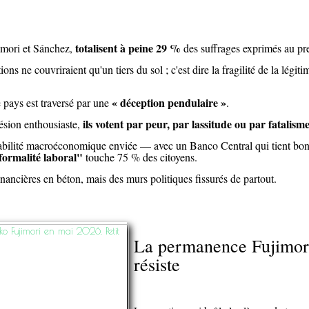
totalisent à peine 29 %
imori et Sánchez,
des suffrages exprimés au pre
ns ne couvriraient qu'un tiers du sol ; c'est dire la fragilité de la légiti
« déception pendulaire »
 pays est traversé par une
.
ils votent par peur, par lassitude ou par fatalism
hésion enthousiaste,
tabilité macroéconomique enviée — avec un Banco Central qui tient bon 
nformalité laboral"
touche 75 % des citoyens.
inancières en béton, mais des murs politiques fissurés de partout.
La permanence Fujimori 
résiste