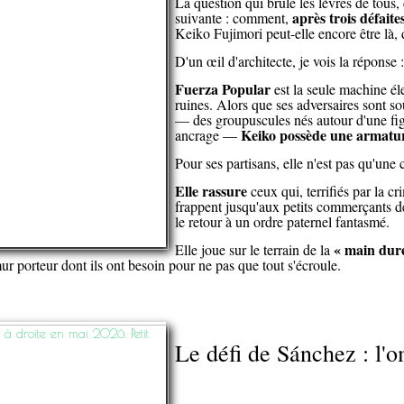
La question qui brûle les lèvres de tous,
après trois défaite
suivante : comment,
Keiko Fujimori peut-elle encore être là,
D'un œil d'architecte, je vois la réponse :
Fuerza Popular
est la seule machine él
ruines. Alors que ses adversaires sont s
— des groupuscules nés autour d'une fi
Keiko possède une armatu
ancrage —
Pour ses partisans, elle n'est pas qu'une
Elle rassure
ceux qui, terrifiés par la cr
frappent jusqu'aux petits commerçants d
le retour à un ordre paternel fantasmé.
« main dur
Elle joue sur le terrain de la
ur porteur dont ils ont besoin pour ne pas que tout s'écroule.
Le défi de Sánchez : l'o