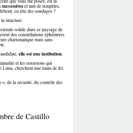
 celle que vous me posez, est la
s successives
et tant de tempêtes,
 debout, en tête des sondages ?
 la structure.
ectorale solide dans ce paysage de
ouvent des constellations éphémères
gure charismatique mais sans
re.
elle est une institution
 candidate,
.
iminalité et les extorsions qui
e Lima, cherchent une main de fer,
e »
, de la sécurité, du contrôle des
mbre de Castillo