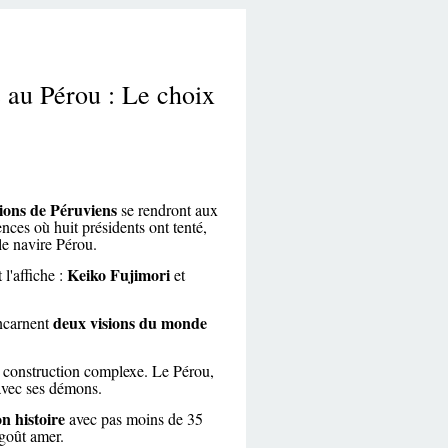
s au Pérou : Le choix
llions de Péruviens
se rendront aux
nces où huit présidents ont tenté,
le navire Pérou.
Keiko Fujimori
l'affiche :
et
deux visions du monde
incarnent
e construction complexe. Le Pérou,
 avec ses démons.
on histoire
avec pas moins de 35
 goût amer.