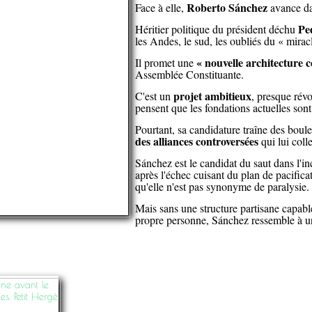
Roberto Sánchez
Face à elle,
avance dan
Pe
Héritier politique du président déchu
les Andes, le sud, les oubliés du « mirac
« nouvelle architecture c
Il promet une
Assemblée Constituante.
projet ambitieux
C'est un
, presque révo
pensent que les fondations actuelles so
Pourtant, sa candidature traîne des boule
des alliances controversées
qui lui coll
Sánchez est le candidat du saut dans l'i
après l'échec cuisant du plan de pacifica
qu'elle n'est pas synonyme de paralysie.
Mais sans une structure partisane capabl
propre personne, Sánchez ressemble à u