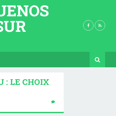
BUENOS
 SUR
 : LE CHOIX
…