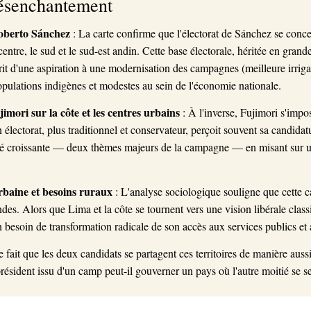
désenchantement
Roberto Sánchez
: La carte confirme que l'électorat de Sánchez se conc
centre, le sud et le sud-est andin. Cette base électorale, héritée en grand
rit d'une aspiration à une modernisation des campagnes (meilleure irriga
pulations indigènes et modestes au sein de l'économie nationale.
ori sur la côte et les centres urbains
: À l'inverse, Fujimori s'impo
n électorat, plus traditionnel et conservateur, perçoit souvent sa candi
curité croissante — deux thèmes majeurs de la campagne — en misant sur u
rbaine et besoins ruraux
: L'analyse sociologique souligne que cette car
des. Alors que Lima et la côte se tournent vers une vision libérale class
 besoin de transformation radicale de son accès aux services publics e
e fait que les deux candidats se partagent ces territoires de manière aus
sident issu d'un camp peut-il gouverner un pays où l'autre moitié se se