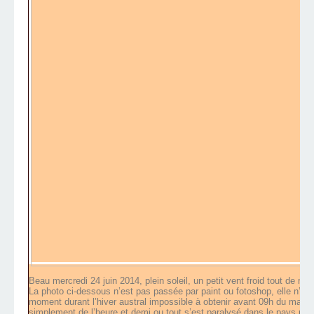
Beau mercredi 24 juin 2014, plein soleil, un petit vent froid tout de m
La photo ci-dessous n’est pas passée par paint ou fotoshop, elle n’est 
moment durant l’hiver austral impossible à obtenir avant 09h du matin en 
simplement de l’heure et demi ou tout s’est paralysé dans le pays pour