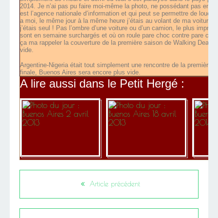
2014. Je n’ai pas pu faire moi-même la photo, ne possédant pas encor
est l’agence nationale d’information et qui peut se permettre de louer 
a moi, le même jour à la même heure j’étais au volant de ma voiture su
j’étais seul ! Pas l’ombre d’une voiture ou d’un camion, le plus impres
sont en semaine surchargés et où on roule pare choc contre pare choc. 
ça ma rappeler la couverture de la première saison de Walking Dead où
vide.
Argentine-Nigeria était tout simplement une rencontre de la première p
finale, Buenos Aires sera encore plus vide.
A lire aussi dans le Petit Hergé :
Article précédent