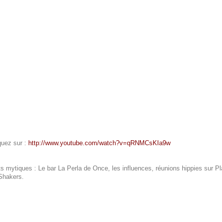
quez sur :
http://www.youtube.com/watch?v=qRNMCsKIa9w
s mytiques : Le bar La Perla de Once, les influences, réunions hippies sur P
Shakers.