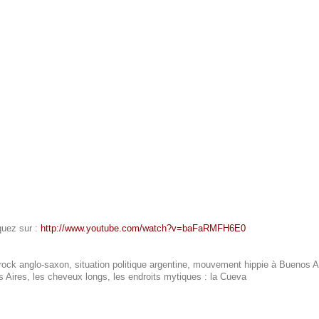
quez sur :
http://www.youtube.com/watch?v=baFaRMFH6E0
rock anglo-saxon, situation politique argentine, mouvement hippie à Buenos Air
s Aires, les cheveux longs, les endroits mytiques : la Cueva