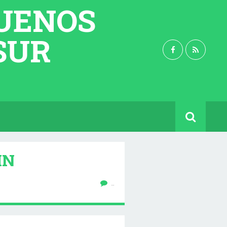
BUENOS
 SUR
IN
…