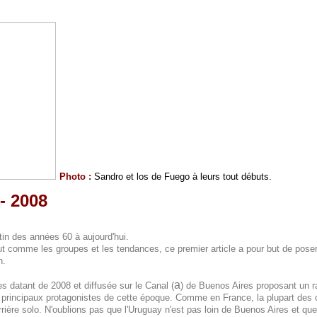
Photo :
Sandro et los de Fuego à leurs tout débuts.
- 2008
tin des années 60 à aujourd'hui.
t comme les groupes et les tendances, ce premier article a pour but de pose
n.
a
s datant de 2008 et diffusée sur le Canal (
) de Buenos Aires proposant un ra
es principaux protagonistes de cette époque. Comme en France, la plupart des
rière solo. N'oublions pas que l'Uruguay n'est pas loin de Buenos Aires et q