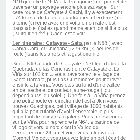
N40 qui relie le NOA à la Patagonie ) qui permet de
traverser un paysage encore plus sauvage. Sur
cette route de Cafayate à Cachi, il y a exactement
174 km sur de la route goudronnée et en terre ( ca
alterne ), meme avec une voiture normale c'est
transitable ( faites quand meme attention si il a plus
( surtout en été ). Cachi est a voir
1er itineraire : Cafayate - Salta
par la N68 ( avec
Cabra Coral et Chicoana ) 279 km ( 4 heures de
route ) sans les arrets et la gastronomie.
Sur la N68 a partir de Cafayate, c'est tout d'abord la
Quebrada de las Conchas ( entre Cafayate et La
Viña sur 102 km.... vous traverserez le village de
Santa Barbara, puis Las Curtiembres pour arriver
ensuite a la Viña. Vous êtes au fond d'une vallée
arride, sèche et de couleur jaune-rouge ( tout
dépend aussi du soleil ). Une fois à La Viña prenez
une petite route en direction de l'est à 9km vous
trouvez Guachipas, petit village de 1000 habitants
qui a la particularité d'avoir l'ensemble le plus
important de maisons à galerie.Vous redescendez
sur La Viña pour reprendre la N64, à partir de ce
village et vers le nord c'est la Vallee de
Lerma, encore 24 km et vous vous retrouvez à
Coronel Moldes, vous pouvez faire un petit écart de