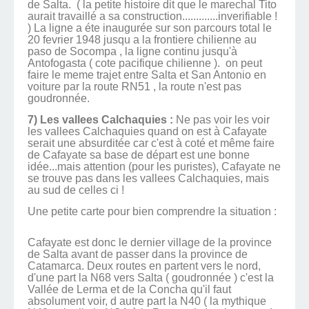
de Salta. ( la petite histoire dit que le marechal Tito
aurait travaillé a sa construction.............inverifiable !
) La ligne a éte inaugurée sur son parcours total le
20 fevrier 1948 jusqu a la frontiere chilienne au
paso de Socompa , la ligne continu jusqu'à
Antofogasta ( cote pacifique chilienne ). on peut
faire le meme trajet entre Salta et San Antonio en
voiture par la route RN51 , la route n'est pas
goudronnée.
7) Les vallees Calchaquies :
Ne pas voir les voir
les vallees Calchaquies quand on est à Cafayate
serait une absurditée car c'est à coté et même faire
de Cafayate sa base de départ est une bonne
idée...mais attention (pour les puristes), Cafayate ne
se trouve pas dans les vallees Calchaquies, mais
au sud de celles ci !
Une petite carte pour bien comprendre la situation :
Cafayate est donc le dernier village de la province
de Salta avant de passer dans la province de
Catamarca. Deux routes en partent vers le nord,
d'une part la N68 vers Salta ( goudronnée ) c'est la
Vallée de Lerma et de la Concha qu'il faut
absolument voir, d autre part la N40 ( la mythique