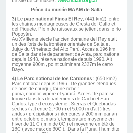
Le site de ce musée :
www.maam.org.ar
Pièce du musée MAAM de Salta
3)
Le parc national Finca El Rey
, (441 km2) ,entre
les chaines montagneuses de Cresta del Gallo et
del Piquete. Plein de ruisseaux se jettent dans le río
Popoyán.
Au XVIIIeme siecle l'ancien domaine del Rey était
un des forts de la frontière orientale de Salta et
Jujuy du Virreinato del Alto Perú. Acces a 196 km
de Salta dans le departement de Anta, parc national
depuis 1948, réserve nationale depuis 1990. Alt
moyenne 900m , point culminant 2327m le cerro
Bayo.
4) Le Parc national de los Cardones
: (650 km2)
Parc national depuis 1996 . De grandes etendues
de bois de churqui, faune riche :
puma, condor, vipère et yarará. Acces : le parc se
trouve dans les departements de Cachi et San
Carlos. type d ecosysteme : Sierras et Quebradas
sèches ( alt entre 2.700 m et 5.000 m d'alt ) tres
arides ( précipitations inferieures à 200 mm par an
entre octobre et mars ), temperature moyenne en
hiver de 11 C ( min de 0C ) et moyenne en été de
18C ( avec max de 30C )...Dans la Puna, l humidite