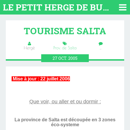
LE PETIT HERGE DE BUENOS AIRES 2026. TOUT SUR L'ARGENTINE
TOURISME SALTA
Hergé
Prov. de Salta
…
27
OCT.
2005
Mise à jour : 22 juillet 2006
Tourisme dans la province de
Salta
Que voir, ou aller et ou dormir :
La province de Salta est découpée en 3 zones
éco-systeme