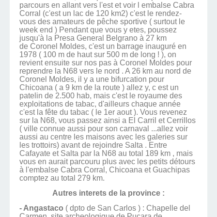
parcours en allant vers l'est et voir l embalse Cabra
Corral (c'est un lac de 120 km2) c'est le rendez-
vous des amateurs de pêche sportive ( surtout le
week end ) Pendant que vous y etes, poussez
jusqu'à la Presa General Belgrano à 27 km
de Coronel Moldes, c'est un barrage inauguré en
1978 ( 100 m de haut sur 500 m de long ! ), on
revient ensuite sur nos pas à Coronel Moldes pour
reprendre la N68 vers le nord . A 26 km au nord de
Coronel Moldes, il y a une bifurcation pour
Chicoana ( a 9 km de la route ) allez y, c est un
patelin de 2.500 hab, mais c'est le royaume des
exploitations de tabac, d'ailleurs chaque année
c'est la fête du tabac ( le 1er aout ). Vous revenez
sur la N68, vous passez ainsi a El Carril et Cerrillos
( ville connue aussi pour son carnaval ...allez voir
aussi au centre les maisons avec les galeries sur
les trottoirs) avant de rejoindre Salta . Entre
Cafayate et Salta par la N68 au total 189 km , mais
vous en aurait parcouru plus avec les petits détours
à l'embalse Cabra Corral, Chicoana et Guachipas
comptez au total 279 km.
Autres interets de la province :
- Angastaco
( dpto de San Carlos ) : Chapelle del
Carmen, site archeologique de Pucara de