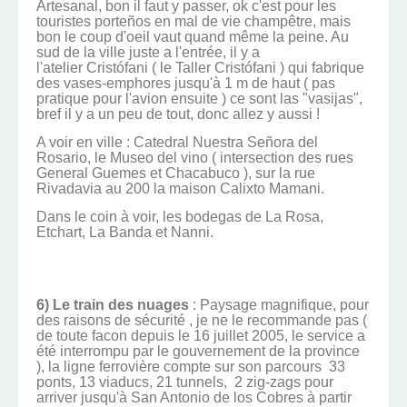
Artesanal, bon il faut y passer, ok c'est pour les
touristes porteños en mal de vie champêtre, mais
bon le coup d'oeil vaut quand même la peine. Au
sud de la ville juste a l'entrée, il y a
l'atelier Cristófani ( le Taller Cristófani ) qui fabrique
des vases-emphores jusqu'à 1 m de haut ( pas
pratique pour l'avion ensuite ) ce sont las "vasijas",
bref il y a un peu de tout, donc allez y aussi !
A voir en ville : Catedral Nuestra Señora del
Rosario, le Museo del vino ( intersection des rues
General Guemes et Chacabuco ), sur la rue
Rivadavia au 200 la maison Calixto Mamani.
Dans le coin à voir, les bodegas de La Rosa,
Etchart, La Banda et Nanni.
6) Le train des nuages
: Paysage magnifique, pour
des raisons de sécurité , je ne le recommande pas (
de toute facon depuis le 16 juillet 2005, le service a
été interrompu par le gouvernement de la province
), la ligne ferrovière compte sur son parcours 33
ponts, 13 viaducs, 21 tunnels, 2 zig-zags pour
arriver jusqu'à San Antonio de los Cobres à partir