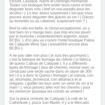
Etchart, Lavaque, Nanni et Domingo Hermanos .
Toutes ces bodegas font visiter leurs caves et font
deguster leurs vins ( bref un vrai paradis pour les
alcolos ! ). Le truc assez surprenant c'est que vous
pouvez aussi deguster des glaces au vin ! ( Glaces
au torrontés ou au cabernet, surprenant non ? )
Bref la ville est belle, le climat exceptionnel, on y
boit bien on y mange bien, pas trop encore pourri
par le tourisme ( essentielement argentin, assez
BCBG ), d'ici peu va s'ouvrir l'hotel boutique Patios
de Cafayate Wine Spa ( wouahhhh encore plus
BCBG ).
A ne pas rater non plus ( je suis tres gourmand ),
c'est la fabrique de fromage de chêvre ( la fábrica
de queso Cabras de Cafayate ) Il y a differents
types de fromage ( tous de chevres, normal avec ce
climat pas une seule vache dans un rayon de 300
km ) il y a donc le Queso ( fromage ) al natural, con
ají, ahumado, provenzal, con albahaca et al
orégano. ( goûter les tous avec un verre de vin à la
main ! ), vous pouvez aller voir les chevres ( pour
les remercier )puisque les corrals se visitent !
Sur la place centrale de Cafayate ( à coté de la
Cathédrale ), plaza San Martin, il y a le Mercado