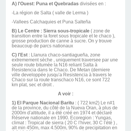
A) l'Ouest: Puna et Quebradas
divisées en :
-La région de Salta ( valle de Lerma )
-Vallees Calchaquies et Puna Salteña
B) Le Centre : Sierra sous-tropicale
( zone de
transition entre la foret sous tropicale et le chaco ),
grosse production de canne à sucre. On y trouve
beaucoup de parcs nationaux
C) l'Est
: Llanura chaco-santiagueña, zone
extremement sèche , uniquement traversee par une
seule route bitumée la N16 reliant Salta à
Resistencia dans le Chaco. De Metan (derniere
ville developpée jusqu'a Resistencia à travers le
Chaco sur la route transchaco N16, ce sont 722
km plat, sec et droit .
A voir :
1) El Parque Nacional Baritu
: ( 722 km2) Le n#1
de la province, du côté de la Nueva Oran, à plus de
2000m d'altitude, il a été créé en 1974 et déclaré
Réserve nationale en 1990. Ecoregion : Yungas,
climat : Tropical de sierra ( 20 C l'hiver, 30 C l'été ) ,
alt min 450m, max 4.500m, 90% de precipitation en