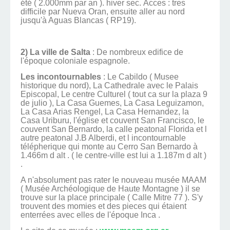
été ( 2.000mm par an ). hiver sec. Acces : tres
difficile par Nueva Oran, ensuite aller au nord
jusqu'à Aguas Blancas ( RP19).
2)
La ville de Salta
: De nombreux edifice de
l'époque coloniale espagnole.
Les incontournables
: Le Cabildo ( Musee
historique du nord), La Cathedrale avec le Palais
Episcopal, Le centre Culturel ( tout ca sur la plaza 9
de julio ), La Casa Guemes, La Casa Leguizamon,
La Casa Arias Rengel, La Casa Hernandez, la
Casa Uriburu, l'église et couvent San Francisco, le
couvent San Bernardo, la calle peatonal Florida et l
autre peatonal J.B Alberdi, et l incontournable
télépherique qui monte au Cerro San Bernardo à
1.466m d alt . ( le centre-ville est lui a 1.187m d alt )
.
A n'absolument pas rater le nouveau musée MAAM
( Musée Archéologique de Haute Montagne ) il se
trouve sur la place principale ( Calle Mitre 77 ). S'y
trouvent des momies et des pieces qui étaient
enterrées avec elles de l'époque Inca .