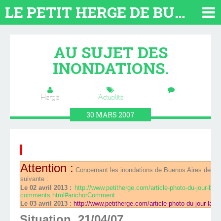
LE PETIT HERGE DE BUENOS AIRES 2026. TOUT SUR L'ARGENTINE
AU SUJET DES
INONDATIONS.
Hergé
Actualité
…
30
MARS
2007
Attention :
Concernant les inondations de Buenos Aires des 2 et
suivante :
Le 02 avril 2013 :
http://www.petitherge.com/article-photo-du-jour-bue
comments.html#anchorComment
Le 03 avril 2013 :
http://www.petitherge.com/article-photo-du-jour-la-p
Situation 21/04/07