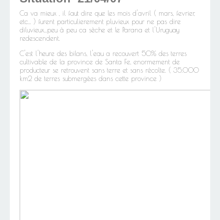
Ca va mieux , il faut dire que les mois d'avril ( mars, fevrier,
etc... ) furent particulierement pluvieux pour ne pas dire
diluvieux...peu à peu ca sèche et le Parana et l'Uruguay
redescendent.
C'est l'heure des bilans, l'eau a recouvert 50% des terres
cultivable de la province de Santa Fe, enormement de
producteur se retrouvent sans terre et sans récolte. ( 35.000
km2 de terres submergées dans cette province )