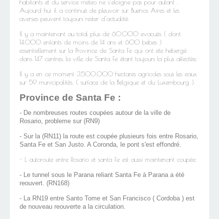
habitants et du service meteo ne s'eloigne pas pour autant .
Aujourd hui il a continué de pleuvoir sur Buenos Aires et les
averses peuvent toujours rester d'actualité.
Il y a maintenant au total plus de 60.000 evacués ( dont
14.000 enfants de moins de 14 ans et 600 bebes )
essentiellement sur la Province de Santa Fe qui ont ete hebergé
dans 147 centres, la ville de Santa Fe étant toujours la plus affectée.
Il y a en ce moment 3.500.000 hectares agricoles sous les eaux
sur 59 municipalités. ( surface de la Belgique et du Luxembourg ).
Province de Santa Fe :
- De nombreuses routes coupées autour de la ville de
Rosario, probleme sur (RN9)
- Sur la (RN11) la route est coupée plusieurs fois entre Rosario,
Santa Fe et San Justo. A Coronda, le pont s'est effondré.
- L autoroute entre Rosario et santa Fe est aussi maintenant coupée.
- Le tunnel sous le Parana reliant Santa Fe à Parana a été
reouvert. (RN168)
- La RN19 entre Santo Tome et San Francisco ( Cordoba ) est
de nouveau reouverte a la circulation.