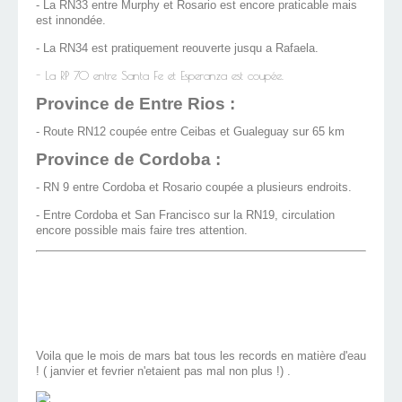
- La RN33 entre Murphy et Rosario est encore praticable mais
est innondée.
- La RN34 est pratiquement reouverte jusqu a Rafaela.
- La RP 70 entre Santa Fe et Esperanza est coupée.
Province de Entre Rios :
- Route RN12 coupée entre Ceibas et Gualeguay sur 65 km
Province de Cordoba :
- RN 9 entre Cordoba et Rosario coupée a plusieurs endroits.
- Entre Cordoba et San Francisco sur la RN19, circulation
encore possible mais faire tres attention.
Voila que le mois de mars bat tous les records en matière d'eau
! ( janvier et fevrier n'etaient pas mal non plus !) .