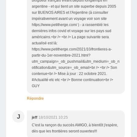
blogueur français vivant depuis longtemps en
argentine - et qui tient un site superbe depuis 2005
sur BUENOS AIRES et l'Argentine (à consulter
impérativement avant un voyage voir son site
https://www.petitherge.com/ ) - a rassemblé les
dernières infos covid et voyage sur les pays sud
américains.<br /> <br /> La page suivante sera
actualisé est là:
https://www.petitherge.com/2021/10/frontieres-a-
partir-du-1er-novembre-2021.html?
utm_campaign=_ob_pushmail&utm_medium=_ob_n
otification&utm_source=_ob_email<br /> <br /> Son
contenue<br /> Mise à jour : 22 octobre 2021.
#Actualité etc etc <br /> Bonne continuation<br />
GUY
Répondre
J
jeff
18/10/2021 10:25
C'est la rançon du succès AMIGO, à bientôt j'espère,
dès que les frontières seront ouvertes!!!