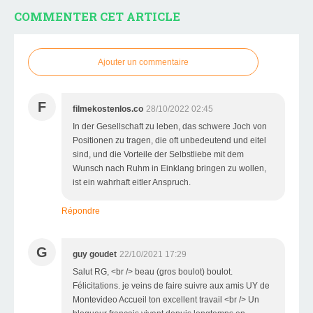
COMMENTER CET ARTICLE
Ajouter un commentaire
F
filmekostenlos.co
28/10/2022 02:45
In der Gesellschaft zu leben, das schwere Joch von
Positionen zu tragen, die oft unbedeutend und eitel
sind, und die Vorteile der Selbstliebe mit dem
Wunsch nach Ruhm in Einklang bringen zu wollen,
ist ein wahrhaft eitler Anspruch.
Répondre
G
guy goudet
22/10/2021 17:29
Salut RG, <br /> beau (gros boulot) boulot.
Félicitations. je veins de faire suivre aux amis UY de
Montevideo Accueil ton excellent travail <br /> Un