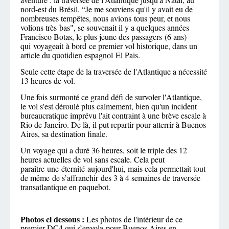
nord-est du Brésil. “Je me souviens qu'il y avait eu de
nombreuses tempêtes, nous avions tous peur, et nous
volions très bas", se souvenait il y a quelques années
Francisco Botas, le plus jeune des passagers (6 ans)
qui voyageait à bord ce premier vol historique, dans un
article du quotidien espagnol El Pais.
Seule cette étape de la traversée de l'Atlantique a nécessité
13 heures de vol.
Une fois surmonté ce grand défi de survoler l'Atlantique,
le vol s'est déroulé plus calmement, bien qu'un incident
bureaucratique imprévu l'ait contraint à une brève escale à
Rio de Janeiro. De là, il put repartir pour atterrir à Buenos
Aires, sa destination finale.
Un voyage qui a duré 36 heures, soit le triple des 12
heures actuelles de vol sans escale. Cela peut
paraître une éternité aujourd'hui, mais cela permettait tout
de même de s’affranchir des 3 à 4 semaines de traversée
transatlantique en paquebot.
Photos ci dessous :
Les photos de l'intérieur de ce
premier DC4 qui s’envola pour Buenos Aires en