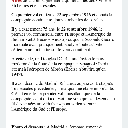
Aires
de la compagnie Iberia qui reliait les deux villes en
36 heures et en 4 escales.
Ce premier vol eu lieu le 22 septembre 1946 et depuis la
compagnie continue toujours à relier les deux villes.
22 septembre 1946
Il y a exactement 75 ans, le
, le
premier vol commercial entre l'Europe et l'Amérique du
Sud arrivait à Buenos Aires après que la Seconde Guerre
mondiale avait pratiquement paralysé toute activité
aérienne non militaire sur le vieux continent.
A cette date, un Douglas DC-4 alors l’avion le plus
moderne de la flotte de la compagnie espagnole Iberia
atterrit à l'aéroport de Morón (Ezeiza n’ouvrira qu’en
1949).
Il avait décollé de Madrid 36 heures auparavant, et après
trois escales précédentes, il marqua une étape importante.
C'était en effet le premier vol transatlantique de la
compagnie, celui qui a ouvert une voie qui est devenue au
fil des années un véritable « pont aérien » entre
l'Amérique du Sud et l'Europe.
Photo ci dessous :
A Madrid à l’embarquement du