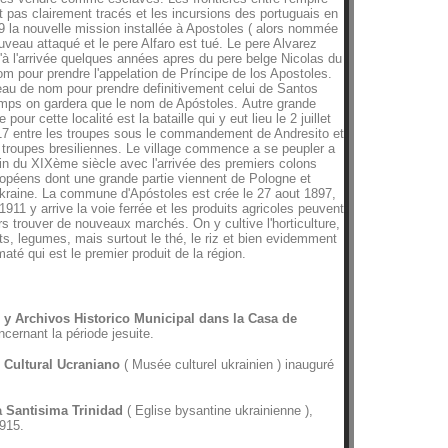
t pas clairement tracés et les incursions des portuguais en
39 la nouvelle mission installée à Apostoles ( alors nommée
eau attaqué et le pere Alfaro est tué. Le pere Alvarez
'à l'arrivée quelques années apres du pere belge Nicolas du
m pour prendre l'appelation de Príncipe de los Apostoles.
au de nom pour prendre definitivement celui de Santos
temps on gardera que le nom de Apóstoles.
Autre grande
e pour cette localité est la bataille qui y eut lieu le 2 juillet
7 entre les troupes sous le commandement de Andresito et
 troupes bresiliennes. Le village commence a se peupler a
fin du XIXème siècle avec l'arrivée des premiers colons
opéens dont une grande partie viennent de Pologne et
kraine. La commune d'Apóstoles est crée le 27 aout 1897,
1911 y arrive la voie ferrée et les produits agricoles peuvent
rs trouver de nouveaux marchés. On y cultive l'horticulture,
its, legumes, mais surtout le thé, le riz et bien evidemment
maté qui est le premier produit de la région.
 y Archivos Historico Municipal dans la Casa de
cernant la période jesuite.
 Cultural Ucraniano
( Musée culturel ukrainien ) inauguré
ia Santisima Trinidad
( Eglise bysantine ukrainienne ),
915.