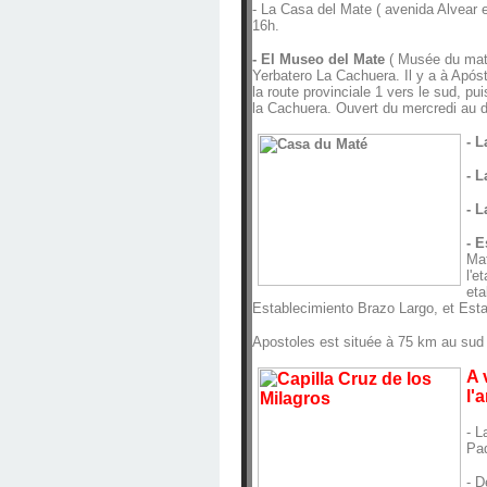
- La Casa del Mate ( avenida Alvear e
16h.
- El Museo del Mate
( Musée du maté
Yerbatero La Cachuera. Il y a à Após
la route provinciale 1 vers le sud, pu
la Cachuera. Ouvert du mercredi au 
- 
- L
- 
- 
Mat
l'e
eta
Establecimiento Brazo Largo, et Esta
Apostoles est située à 75 km au sud 
A 
l'
- L
Pa
- D