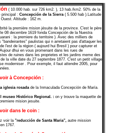
ión
( 10.000 hab. sur 726 km2. ), 13 hab./km2. 50% de la
 principal :
Concepción de la Sierra
( 5.500 hab ).Latitude
″
Ouest. Altitude : 162 m.
brité la première mision jésuite de la province. C'est le père
le 08 decembre 1619 fonda Concepción de la Nuestra
uarani : la premiere du territoire ). Avec des milliers de
 "bandeirantes" paulistas qui n arretaient pas d'attaquer les
e l'est de la région ( aujourd hui Bresil ) pour capturer et
Aujour dhui en vous promenant dans les rues de
tes de ruines dans les proprietes et les jardins meme des
 de la ville date du 27 septembre 1877. C'est un petit village
e moderniser . Pour exemple, il faut attendre 2005, pour
nnées.
voir à Concepción :
La iglesia rosada
de la Inmaculada Concepción de María.
El museo Histórico Regional. :
on y trouve la maquette de
 premiere mision jesuite.
voir dans le coin
:
z voir la
"reducción de Santa Maria",
autre mission
 en 1767.