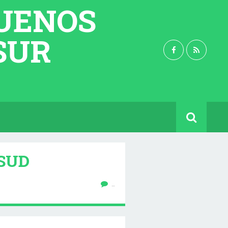
BUENOS
 SUR
 SUD
…