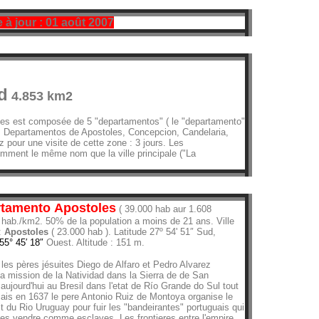
 à jour : 01 août 2007
d
4.853 km2
nes est composée de 5 "departamentos" ( le "departamento"
.
Departamentos de Apostoles, Concepcion, Candelaria,
pour une visite de cette zone : 3 jours. Les
mment le même nom que la ville principale ("La
rtamento Apostoles
( 39.000 hab aur 1.608
 hab./km2. 50% de la population a moins de 21 ans. Ville
 :
Apostoles
( 23.000 hab ). Latitude 27º 54' 51″ Sud,
55° 45′ 18″
Ouest. Altitude : 151 m.
les pères jésuites Diego de Alfaro et Pedro Alvarez
la mission de la Natividad dans la Sierra de de San
 aujourd'hui au Bresil dans l'etat de Río Grande do Sul tout
ais en 1637 le pere Antonio Ruiz de Montoya organise le
st du Rio Uruguay pour fuir les "bandeirantes" portuguais qui
 les vendre comme esclaves. Les frontieres entre l'empire