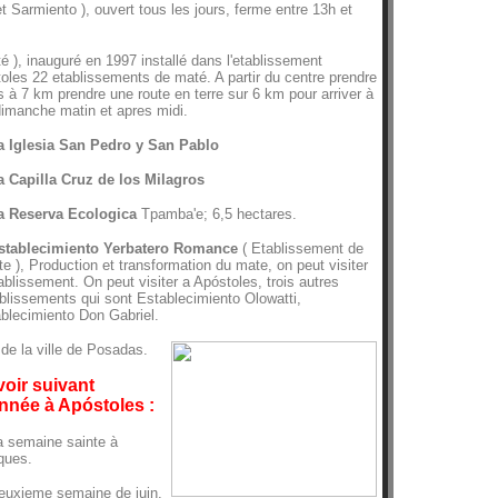
t Sarmiento ), ouvert tous les jours, ferme entre 13h et
 ), inauguré en 1997 installé dans l'etablissement
toles 22 etablissements de maté. A partir du centre prendre
is à 7 km prendre une route en terre sur 6 km pour arriver à
dimanche matin et apres midi.
La Iglesia San Pedro y San Pablo
a Capilla Cruz de los Milagros
La Reserva Ecologica
Tpamba'e; 6,5 hectares.
Establecimiento Yerbatero Romance
( Etablissement de
e ), Production et transformation du mate, on peut visiter
tablissement. On peut visiter a Apóstoles, trois autres
blissements qui sont Establecimiento Olowatti,
blecimiento Don Gabriel.
de la ville de Posadas.
voir suivant
année à Apóstoles :
a semaine sainte à
ques.
euxieme semaine de juin,