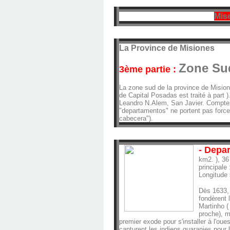
Mise
La Province de Misiones
Zone Su
3ème partie :
La zone sud de la province de Misio
de Capital Posadas est traité à part )
Leandro N.Alem, San Javier. Comptez 
"departamentos" ne portent pas force
cabecera").
- Depa
km2. ), 36
principale
Longitude
Dès 1633, 
fondèrent 
Martinho (
proche), m
premier exode pour s'installer à l'oue
capturent les indiens guaranies pour