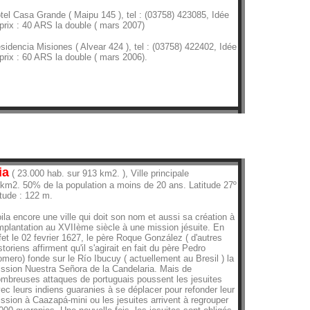
tel Casa Grande ( Maipu 145 ), tel : (03758) 423085, Idée
prix : 40 ARS la double ( mars 2007)
sidencia Misiones ( Alvear 424 ), tel : (03758) 422402, Idée
prix : 60 ARS la double ( mars 2006).
ia
( 23.000 hab. sur 913 km2. ), Ville principale
./km2. 50% de la population a moins de 20 ans. Latitude 27º
itude : 122 m.
ila encore une ville qui doit son nom et aussi sa création à
implantation au XVIIème siècle à une mission jésuite. En
fet le 02 fevrier 1627, le père Roque González ( d'autres
storiens affirment qu'il s'agirait en fait du père Pedro
mero) fonde sur le Río Ibucuy ( actuellement au Bresil ) la
ssion Nuestra Señora de la Candelaria. Mais de
mbreuses attaques de portuguais poussent les jesuites
ec leurs indiens guaranies à se déplacer pour refonder leur
ssion à Caazapá-mini ou les jesuites arrivent à regrouper