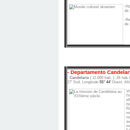
-Ho
de 
-Re
de 
- Departamento Candelar
:
Candelaria
( 11.000 hab. ). 26 hab
27' Sud, Longitude
55° 44′
Ouest. Alt
Vo
l'
ef
hi
Ro
mi
no
av
mi