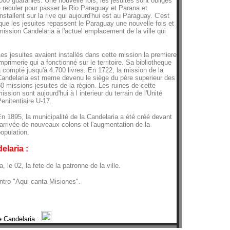
000 guaranies. Une nouvelle fois, les jesuites sont obligés
 reculer pour passer le Rio Paraguay et Parana et
installent sur la rive qui aujourd'hui est au Paraguay. C'est
ue les jesuites repassent le Paraguay une nouvelle fois et
mission Candelaria à l'actuel emplacement de la ville qui
es jesuites avaient installés dans cette mission la premiere
mprimerie qui a fonctionné sur le territoire. Sa bibliotheque
 compté jusqu'à 4.700 livres. En 1722, la mission de la
Candelaria est meme devenu le siège du père superieur des
0 missions jesuites de la région. Les ruines de cette
ission sont aujourd'hui à l interieur du terrain de l'Unité
enitentiaire U-17.
n 1895, la municipalité de la Candelaria a été créé devant
'arrivée de nouveaux colons et l'augmentation de la
opulation.
elaria :
, le 02, la fete de la patronne de la ville.
ntro "Aqui canta Misiones".
e Candelaria :