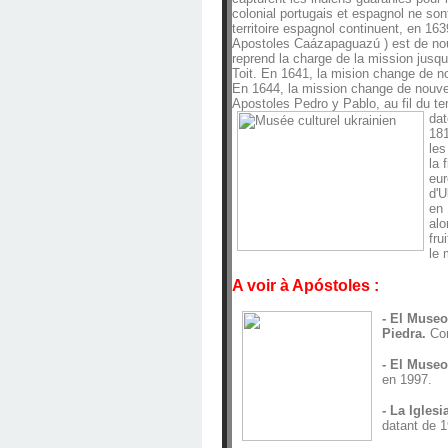
colonial portugais et espagnol ne son
territoire espagnol continuent, en 16
Apostoles Caázapaguazú ) est de nouv
reprend la charge de la mission jusqu
Toit. En 1641, la mision change de no
En 1644, la mission change de nouve
Apostoles Pedro y Pablo, au fil du 
dat
181
les
la 
eur
d'U
en 
alo
fru
le 
A voir à Apóstoles :
- El Museo
Piedra.
Con
- El Museo
en 1997.
- La Igles
datant de 1