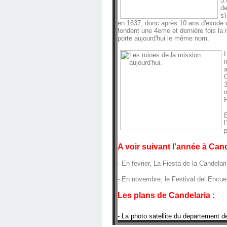
5.
de
s'
en 1637, donc après 10 ans d'exode q
fondent une 4eme et dernière fois la 
porte aujourd'hui le même nom.
L
i
a
3
m
P
E
l
p
A voir suivant l'année à Cand
- En fevrier, La Fiesta de la Candelaria
- En novembre, le Festival del Encue
Les plans de Candelaria :
- La photo satellite du departement d