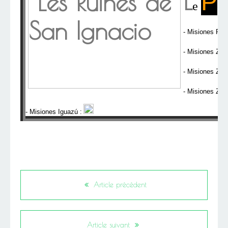
L
P
e
et
- Misiones Pos
- Misiones Zon
- Misiones Zon
- Misiones Zon
- Misiones Iguazú :
Article précédent
Article suivant