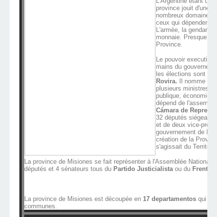
L'Argentine étant un 
province jouit d'une 
nombreux domaines. Il
ceux qui dépendent di
L'armée, la gendarmeri
monnaie. Presque tout
Province.
Le pouvoir executif d
mains du gouverneur. 
les élections sont pr
Rovira.
Il nomme un 
plusieurs ministres ( 
publique, économie, etc
dépend de l'assemblée
Cámara de Represen
32 députés siégeant so
et de deux vice-prési
gouvernement de Misi
création de la Provinc
s'agissait du Territoir
La province de Misiones se fait représenter à l'Assemblée Nationale
députés et 4 sénateurs tous du
Partido Justicialista
ou du
Frente 
La province de Misiones est découpée en
17
departamentos
qui reg
communes.