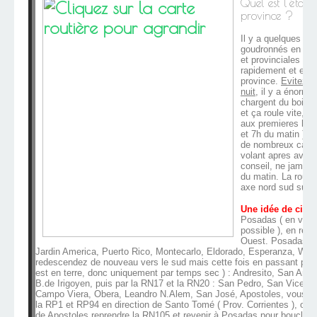
Quel est l'état 
province ?
Il y a quelques ax
goudronnés en rou
et provinciales qu
rapidement et en t
province.
Evitez t
nuit
, il y a énorm
chargent du bois o
et ça roule vite, 
aux premieres heur
et 7h du matin ), b
de nombreux cami
volant apres avoir 
conseil, ne jamais
du matin. La route
axe nord sud sur l
Une idée de circui
Posadas ( en voitu
possible ), en rem
Ouest. Posadas, S
Jardin America, Puerto Rico, Montecarlo, Eldorado, Esperanza, Wan
redescendez de nouveau vers le sud mais cette fois en passant par l
est en terre, donc uniquement par temps sec ) : Andresito, San Anton
B.de Irigoyen, puis par la RN17 et la RN20 : San Pedro, San Vicente,
Campo Viera, Obera, Leandro N.Alem, San José, Apostoles, vous res
la RP1 et RP94 en direction de Santo Tomé ( Prov. Corrientes ), ou v
de Apostoles reprendre la RN105 et revenir à Posadas pour boucler le