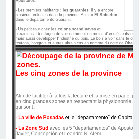
Apóstoles
.
- Les premiers habitants :
les guaranies
. Il y a encore
plusieurs colonies dans la province. Allez a
El Soberbio
dans le departamento Guaraní.
- Un petit tour chez les
colons scandinaves
et
ukrainiens. Une façon de voir comment en moins d'un siècle ils ont 
mais aussi développer l'industrie du bois. Le bois à voir dans le de
teutons, hongrois et autres ukrainiens en nombre du coté de
Obera
.
Les cinq zones de la province
Afin de faciliter à la fois la lecture et la mise en page, j
en cinq grandes zones en respectant la physionomie sp
qui sont :
- La ville de Posadas
et le "departamento" de Capital.
- La Zone Sud
avec les 5 "departamentos" de Apostoles
Javier, Concepción et Leandro N. Alem.