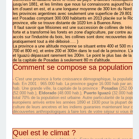
jusqu’en 1881, et les limites que nous lui connaissons aujourd’hui da
km d’ouest en est, et a une longueur moyenne de 300 km du Nord au Su
les provinces argentines avec seulement une superficie de 29.801 km2 
est Posadas comptant 300.000 habitants en 2013 placée sur le Rio Para
province, elle se trouve distante de 1020 km à Buenos Aires.
Il faut savoir que Misiones est une succession de collines de très faib
forte et a transformé les forets en zone d'agriculture, par contre au nor
accès sur l'industrie du bois, les collines sont donc recouvertes de for
pratiquement tout a été déboisé..... )
La province a une altitude moyenne se situant entre 400 et 500 m dans
700 et 800 m), et entre 200 et 300m dans le sud de la province. L'alti
et Iguazú dépassant rarement les 200m. Le point le plus bas de la pro
de la capitale de Posadas à seulement 80 m d'altitude.
Comment se compose sa population ?
- C'est une province à forte croissance démographique, la population 
hab. En 2001 : 965.000 hab. La province gagne 16.000 hab par an. En 
hab. Une grande ville, la capitale de la province :
Posadas
(252.000 ha
(52.000 hab.),
Eldorado
(48.000 hab.),
Puerto Iguazú
(32.000 hab.),
total 70% de la population est urbaine. Autre particularité de la popula
européens arrivés entre les années 1890 et 1930 pour la plupart de Sc
culture de leurs ancetres et les indiens guaranies maintenant leur cultu
découvertes anthropologiques à faire lors de votre séjour si vous êtes 
Quel est le climat ?