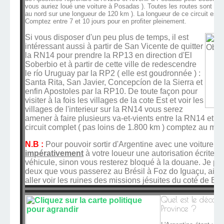
vous auriez loué une voiture à Posadas ). Toutes les routes sont go
au nord sur une longueur de 120 km ). La longueur de ce circuit est
Comptez entre 7 et 10 jours pour en profiter pleinement.
Si vous disposer d'un peu plus de temps, il est
intéressant aussi à partir de San Vicente de quitter
la RN14 pour prendre la RP13 en direction d'El
Soberbio et à partir de cette ville de redescendre
le río Uruguay par la RP2 ( elle est goudronnée ) :
Santa Rita, San Javier, Concepcíon de la Sierra et
enfin Apostoles par la RP10. De toute façon pour
visiter à la fois les villages de la cote Est et voir les
villages de l'interieur sur la RN14 vous serez
amener à faire plusieurs va-et-vients entre la RN14 et la
circuit complet ( pas loins de 1.800 km ) comptez au mo
N.B :
Pour pouvoir sortir d'Argentine avec une voiture d
impérativement
à votre loueur une autorisation écrite d
véhicule, sinon vous resterez bloqué à la douane. Je pe
deux que vous passerez au Brésil à Foz do Iguaçu, ains
aller voir les ruines des missions jésuites du coté de En
Quel est le découp
Province ?