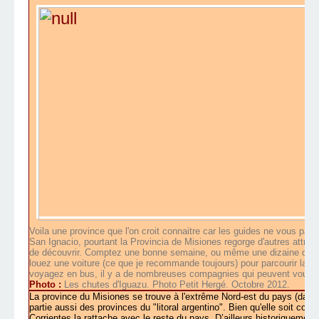
Voila une province que l'on croit connaitre car les guides ne vous parl
San Ignacio, pourtant la Provincia de Misiones regorge d'autres attrait
de découvrir. Comptez une bonne semaine, ou même une dizaine de jou
louez une voiture (ce que je recommande toujours) pour parcourir la p
voyagez en bus, il y a de nombreuses compagnies qui peuvent vous e
Photo :
Les chutes d'Iguazu. Photo Petit Hergé. Octobre 2012.
La province du Misiones se trouve à l'extrême Nord-est du pays (dans
partie aussi des provinces du "litoral argentino". Bien qu'elle soit coin
Corrientes la rattache avec le reste du pays. D’ailleurs historiquement