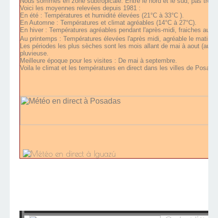
Nous sommes en zone subtropicale. Entre le nord et le sud, pas trop d
Voici les moyennes relevées depuis 1981 :
En été : Températures et humidité élevées (21°C à 33°C ).
En Automne : Températures et climat agréables (14°C à 27°C).
En hiver : Températures agréables pendant l'après-midi, fraiches au ma
Au printemps : Températures élevées l'après midi, agréable le matin et 
Les périodes les plus sèches sont les mois allant de mai à aout (autom
pluvieuse.
Meilleure époque pour les visites : De mai à septembre.
Voila le climat et les températures en direct dans les villes de Posada