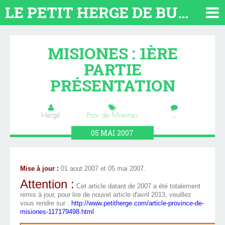
LE PETIT HERGE DE BUENOS AIRES 2026. TOUT SUR L'ARGENTINE
MISIONES : 1ÈRE
PARTIE
PRÉSENTATION
Hergé
Prov. de Misiones
…
05
MAI
2007
Mise à jour :
01 aout 2007 et 05 mai 2007.
Attention :
Cet article datant de 2007 a été totalement
remis à jour, pour lire de nouvel article d'avril 2013, veuillez
vous rendre sur :
http://www.petitherge.com/article-province-de-
misiones-117179498.html