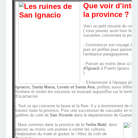
Que voir d'inte
la province ?
Voici un petit résumé de ce qu
( vous pouvez avoir tous les d
suivantes concernant la provin
- Commencer son voyage à
P
puis en profiter pour passer à
l'ambiance paraguayenne.
- Passer au moins deux à troi
d'Iguazú
à Puerto Iguazu. ( Co
).
- S'interresser à l'époque jésui
Ignacio, Santa Maria, Loreto et Santa Ana
, profitez aussi d'être d
frontiere et visiter les missions se trouvant aujourd'hui sur le territo
Encarnacíon.
- Tout ce qui concerne la faune et la flore. Il y a énormement de rés
travers toute la province. Pour une succession de cascades en tout g
guêtres du coté de
San Vicente
dans le departamento de Guarani.
- Nous sommes dans la province de la
Yerba Maté
, donc
passez au moins une journee à visiter les cultures,
l'elaboration du maté et goutez le ! Allez du coté de