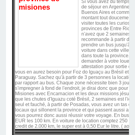
Si vous avez du temps (
de séjour en Argentine ),
Buenos Aires et commence
montant tout doucement e
visiter toutes les curiosi
provinces de Entre Rios e
n'avez que 2 semaines de
recommande à partir de 
prendre un bus jusqu'à P
voiture dans cette ville p
dans toute la province. N
demander à votre loueur 
attestation pour sortie du
vous en aurez besoin pour Foz do Iguaçu au Brésil et p
Paraguay. Sachez qu'à partir de 3 personnes la location 
par rapport au bus. Chaque zone nécessite bien 3 jours 
s'impregner à fond de l'endroit, je dirai donc que pour vis
Misiones avec Encarnacion et les deux missions jésuit
que les chutes d'Iguazu coté Brésil, 2 semaines est l'id
seul et fauché, à partir de Posadas, vous avez un tas 
locaux qui sillonent la province et qui passent aussi au
vous pourrez donc aussi réussir votre voyage. En bus com
EUR les 100 km. En voiture de location comptez 250 E
credit de 2.000 km, le super est à 0,50 Eur le litre. ( août