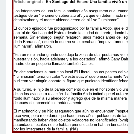
Article original :
En Santiago del Estero
Una familia vivió un “
Los integrantes de una familia santiagueña aseguraron que, cuando r
testigos de un “fenómeno sobrenatural”, ya que en determinado momen
desplazaban y el monte ubicado cerca de allí se “iluminaron”.
El curioso episodio fue protagonizado por la familia Abdo, que el do
capital de Santiago del Estero desde la ciudad de Loreto, donde había
semana. Sin embargo, según relataron, unos metros antes de llegar al
de la Barranca”, ocurrió lo que no se esperaban: “imprevistamente la 
iluminaron”, afirmaron.
“Era un resplandor grande que dejó la zona de día; podíamos ver muy
nuestra visión, hacia adelante y a los costados”, afirmó Gaby Daher
madre de un pequeño llamado también Carlos.
En declaraciones al matutino local El Liberal, los ocupantes del vehíc
“iluminación” tenía un color “celeste suave” que presuntamente “vení
pudieron ver ningún aparato ni figura que pudieran identificar fehacie
A su turno, el hijo de la pareja comentó que en el horizonte vio una es
dejan los aviones a reacción. La familia Abdo indicó que el auto reco
“todo iluminado” a su alrededor y agregó que de la misma manera que 
después desapareció instantáneamente.
El matrimonio y su hijo aseguraron que aún no encuentran “respuesta
tocó vivir, pero recordaron que hace unos años, pobladores de las z
manifestando haber visto objetos voladores no identificados (ovni). E
autoridades locales no se habían pronunciado ni habían brindado det
por los integrantes de la familia. (NA)