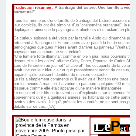
Traduction résumée :
A
Santiago del Estero, Une famille a véc
surnaturel”.
Tous les membres d'une famille de Santiago del Estero assurent que 
leur domicile, ils ont été témoins d'un “phénomène surnaturel”; la route
déplaçaient ainsi que le paysage aux alentours s’est éclairé en pleine 
Ce curieux épisode a été vécu par la famille Abdo qui dimanche pass
retournait à Santiago del Estero après avoir passé la fin de semaine à
témoignages quelques mètres avant d'arriver au panneau “Vuelta de la 
paysage aux alentours se sont éclairés.
“Une lumière forte illuminait comme en plein jour; nous pouvions très 
devant et sur les cotés" affirme Gaby Daher, l'épouse de Carlos Abdo 
Lors de l'entretien au journal "El Liberal", les occupants de la voiture 
avait une couleur bleu clair et que probablement venait du dessus, bie
appareil qu'ils puissent identifier de manière concrète.
Le fils a simplement commenté qu'il avait vu à l'horizon une trace blan
par les avions à réaction. La voiture a parcouru quelques 200 m sous l
disparue comme elle était apparue d’une manière instantanée.
Le couple et leur fils ne trouvent pas d'explication sur le phénomène 
souviennent qu'il y a quelques années les habitants de cette partie de
avoir vu des ovnis. Jusqu'à présent les autorités ne se sont pas pron
détails sur ce cas.
(NA)
Le
P
i
et
t