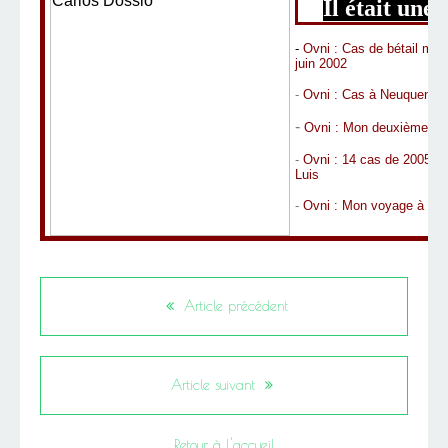
Il était une f
-
Ovni : Cas de bétail muti
juin 2002
-
Ovni : Cas à Neuquen e
-
Ovni : Mon deuxième voy
-
Ovni : 14 cas de 2005 e
Luis
-
Ovni : Mon
voyage à San
Article précédent
Article suivant
Retour à l'accueil