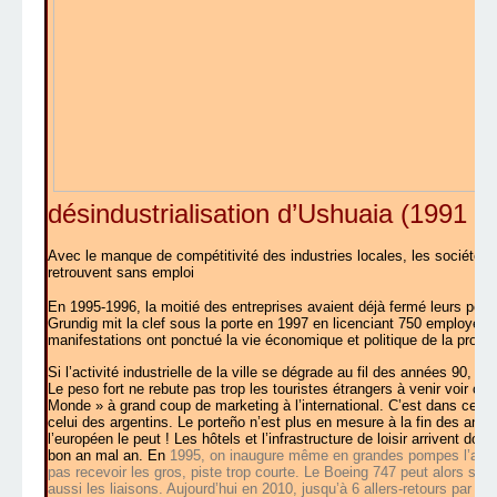
désindustrialisation d’Ushuaia (1991 –
Avec le manque de compétitivité des industries locales, les sociétés f
retrouvent sans emploi
En 1995-1996, la moitié des entreprises avaient déjà fermé leurs port
Grundig mit la clef sous la porte en 1997 en licenciant 750 employés. 
manifestations ont ponctué la vie économique et politique de la provi
Si l’activité industrielle de la ville se dégrade au fil des années 90, l’a
Le peso fort ne rebute pas trop les touristes étrangers à venir voir 
Monde » à grand coup de marketing à l’international. C’est dans ces 
celui des argentins. Le porteño n’est plus en mesure à la fin des a
l’européen le peut ! Les hôtels et l’infrastructure de loisir arrivent d
bon an mal an. En
1995, on inaugure même en grandes pompes l’aéropo
pas recevoir les gros, piste trop courte. Le Boeing 747 peut alors se
aussi les liaisons. Aujourd’hui en 2010, jusqu’à 6 allers-retours par jo