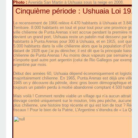
Photo :
Avenida San Martin à Ushuaia sous la neige en 2008.
Cinquième période : Ushuaia Loi 19.6
Le recensement de 1966 relève 4.470 habitants à Ushuaia et 3.840 hab
Territoire. 8.000 habitants en tout et pour tout pour une province gra
ville chilienne de Punta Arenas s’est accrue pendant la première moi
devient un grand port, Ushuaia reste un patelin mal desservi par les 
habitants à Punta Arenas pour 300 à Ushuaia, et en 1915, soit quinze a
5.000 habitants dans la ville chilienne alors que la population d’Ushu
datant de 1928 que j’ai pu dénicher, il est dit que la principale liaison m
chilienne de Punta Arenas ! Au moins deux vapeurs par semaine pour 
n’importe quel autre port argentin (celui de Rio Gallegos par exemple)
argentine par mois.
Début des années 60, Ushuaia dépend économiquement et logistique
majoritairement chilienne. En 1965, Punta Arenas est déjà une ville ind
1945 on y découvre du pétrole, donc gros boom démographique et indu
toujours un patelin perdu à moitié abandonné comptant 4.500 habitants. I
Mais voilà ! Comment rendre viable un village qui n’a aucun attrait sp
élevage centré uniquement sur le mouton, très peu pèche, aucune indust
plus chilienne, une histoire trop récente et qui est loin de tout ? Ré
fiscaux ! Pour le bien de la Patrie, L’Argentine s’étendra de « La Qui