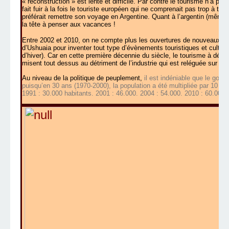
« reconstruction » est lente et difficile. Par contre le tourisme n’a pa
fait fuir à la fois le touriste européen qui ne comprenait pas trop à tr
préférait remettre son voyage en Argentine. Quant à l’argentin (même fo
la tête à penser aux vacances !
Entre 2002 et 2010, on ne compte plus les ouvertures de nouveaux hôtel
d’Ushuaia pour inventer tout type d’évènements touristiques et culture
d’hiver). Car en cette première décennie du siècle, le tourisme à défini
misent tout dessus au détriment de l’industrie qui est reléguée sur la 
Au niveau de la politique de peuplement,
il est indéniable que le gouv
puisqu’en 30 ans (1970-2000), la population a été multipliée par 10 ! 1
1991 : 30.000 habitants. 2001 : 46.000. 2004 : 54.000. 2010 : 60.000 