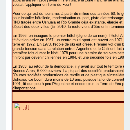
auparavant (en 1967) avait mis en place la zone franche de Manaus. Le 
voulait l'appliquer en Terre de Feu !
Pour ce qui est du tourisme, à partir du milieu des années 60, le gou
pour installer hôtellerie, modernisation du port, piste d’atterrissage (a
RN3 tracée entre Ushuaia et Rio Grande déjà existante, élargie et as
départ des deux villes (En 2010, la route vient d’être enfin terminée !).
En 1966, on inaugure le premier hôtel (digne de ce nom), l’Hotel Albatr
télévision arrive en 1967, un centre multi-sport est ouvert en 1971 et
terre en 1972. En 1973, l'école de ski est créée. Premier vol d'un bo
grande tension dans la relation entre l’Argentine et le Chili ont fait q
première fois durant le Noël 1978 pour une histoire de souveraineté su
finiront par devenir chiliennes en 1984, et une seconde fois en 1982 d
En 1983, au retour de la démocratie, il y avait sur tout le territoire u
Buenos Aires, 6.000 ouvriers. La plupart des sociétés produisaient des
D'autres sociétés productrices de textile et de plastique s'installère
Ushuaia. Ce boom dura moins de 10 ans, puisque la loi de convertibil
1991, fit que peu à peu l'Argentine et encore plus la Terre de Feu perdi
d'importations.