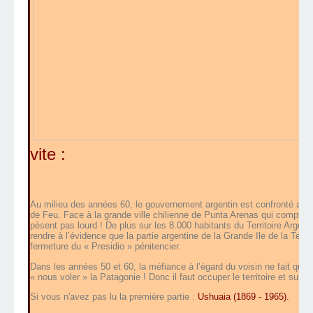
vite :
Au milieu des années 60, le gouvernement argentin est confronté au p
de Feu. Face à la grande ville chilienne de Punta Arenas qui compte 5
pèsent pas lourd ! De plus sur les 8.000 habitants du Territoire Argenti
rendre à l’évidence que la partie argentine de la Grande Ile de la Ter
fermeture du « Presidio » pénitencier.
Dans les années 50 et 60, la méfiance à l’égard du voisin ne fait que s’
« nous voler » la Patagonie ! Donc il faut occuper le territoire et surt
Si vous n'avez pas lu la première partie :
Ushuaia (1869 - 1965).