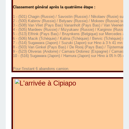
Cla
ssement général après la quatrième étape :
1 - (501) Chagin (Russie) / Savostin (Russie) / Nikolaev (Rusie) sur 
2 - (500) Kabirov (Russie) / Belyaev (Russie) / Mokeev (Russie) sur
3 - (508) Van Vliet (Pays Bas) Vananholt (Pays Bas) / Van Veenendaa
4 - (505) Mardeev (Russie) / Mizyukaev (Russie) / Karginov (Russie)
5 - (513) Elfrink (Pays Bas) / Bruynkens (Belgique) sur Mercedes à 3
6 - (506) Macik (Tchéquie) / Kalina (Tchéquie) / Bervic (Tchéquie) sur
7 - (514) Sugawara (Japon) / Suzuki (Japon) sur Hino à 3 h 41 mn 13 
8 - (503) Van Ginkel (Pays Bas) / De Rooij (Pays Bas) / Tijsterman (
9 - (523) Oliveras (Andorre) / Camara Ordonez (Espagne) / Camara (
10 - (516) Sugawara (Japon) / Hamura (Japon) sur Hino à 05 h 05 mn 
Pour l'instant 6 abandons camion.