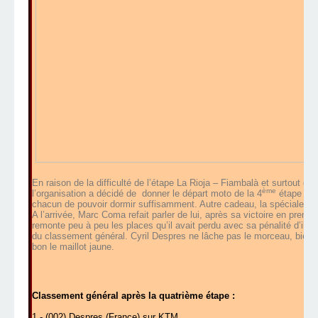
En raison de la difficulté de l’étape La Rioja – Fiambalà et surtout d
ème
l’organisation a décidé de
donner le départ moto de la 4
étape ave
chacun de pouvoir dormir suffisamment. Autre cadeau, la spéciale s
A l’arrivée, Marc Coma refait parler de lui, après sa victoire en premi
remonte peu à peu les places qu’il avait perdu avec sa pénalité d’il y
du classement général. Cyril Despres ne lâche pas le morceau, bien qu
bon le maillot jaune.
Classement général après la quatrième étape :
1 - (002) Despres (France) sur KTM