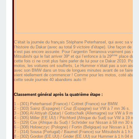
C’était la journée du fran
ç
ais Stéphane Peterhansel, qui avec sa victoir
l’histoire du Dakar (avec au total 9 victoire d’étape). Une façon de m
n’est pas encore assurée. Pour l’argentin Terranova vraiment pas e 
ème
Mitsubishi qui le fait arriver 39º et qui l’enfonce à la 29
place du gén
cette fois ci ne croit plus faire parler de lui pour ce Dakar 2010. Pour
motos, les voitures ont soufferts, Le Hummer n’était pas a son aise 
avec son BMW dans un trou de longues minutes avant de se faire aide
vient réellement de commencer ! Comme pour les motos, coté abando
cette seule journée 40 abandons auto !!!
Classement général après la quatrième étape :
1 - (301) Peterhansel (France) / Cottret (France) sur BMW.
2 - (303) Sainz (Espagne) / Cruz (Espagne) sur VW à 7 mn 36 s.
3 - (306) Al Attiyah (Qatar) / Gottschalk (Allemagne) sur VW à 9 mn 5
4 - (305) Miller (EE.UU) / Pitchford (Afrique du Sud) sur VW à 19 mn 
5 - (329) Cox (Afrique du Sud) / Schröder sur Nissan à 59 mn 30 s.
6 - (308) Holowczyc (Pologne) / Fortin (Belgique) sur Nissan à 1 h 00
7 - (314) Sousa (Portugal) / Baumel (France) sur Mitsubishi à 1 h 03 
8 - (302) Gordon (EE.UU) / Grider (EE.UU) sur Hummer à 1 h 04 mn 5