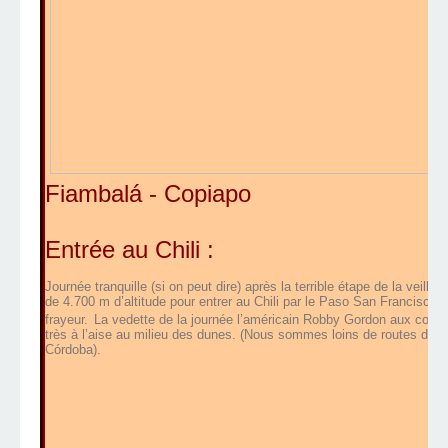
Fiambalá - Copiapo
Entrée au Chili :
Journée tranquille (si on peut dire) après la terrible étape de la veill
de 4.700 m d’altitude pour entrer au Chili par le Paso San Francisco
frayeur.
La vedette de la journée l’américain Robby Gordon aux com
très à l’aise au milieu des dunes. (Nous sommes loins de routes de ri
Córdoba).