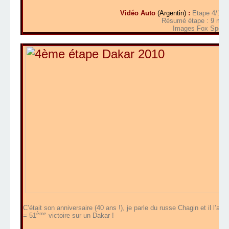
Vidéo Auto
(Argentin)
:
Etape 4/14 F
Résumé étape : 9 mn 
Images Fox Sports
C’était son anniversaire (40 ans !), je parle du russe Chagin et il l’a 
ème
= 51
victoire sur un Dakar !