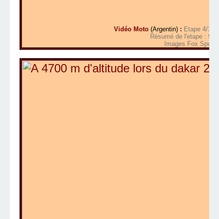
Vidéo Moto
(Argentin)
:
Etape 4/14 F
Résumé de l'etape : 9 m
Images Fox Sports