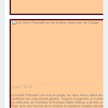
Quad 04/14 :
La famille Patronelli a le vent en poupe, les deux frères raflent de n
confortent leur classement général. Toujours 4 argentins et 4 premièr
La veille près de Fiambala, le Fran
çais Huber Deltrieu a du être condui
Rioja, pour une fracture de la sixième et septième vertèbre dorsale, 