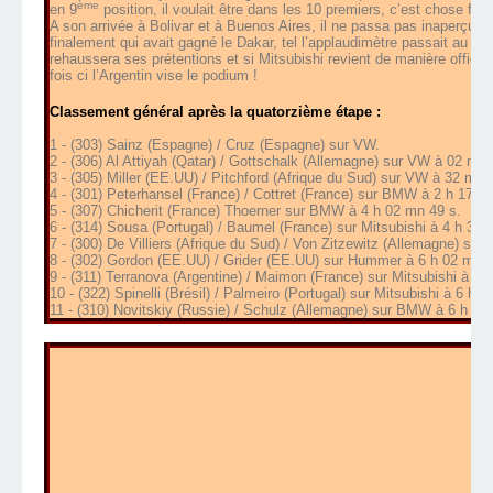
ème
en 9
position, il voulait être dans les 10 premiers, c’est chose faite
A son arrivée à Bolivar et à Buenos Aires, il ne passa pas inaperçu par
finalement qui avait gagné le Dakar, tel l’applaudimètre passait au rouge
rehaussera ses prétentions et si Mitsubishi revient de manière officiel
fois ci l’Argentin vise le podium !
Classement général après la quatorzième étape :
1 - (303) Sainz (Espagne) / Cruz (Espagne) sur VW.
2 - (306) Al Attiyah (Qatar) / Gottschalk (Allemagne) sur VW à 02 mn 
3 - (305) Miller (EE.UU) / Pitchford (Afrique du Sud) sur VW à 32 mn 
4 - (301) Peterhansel (France) / Cottret (France) sur BMW à 2 h 17 m
5 - (307) Chicherit (France) Thoerner sur BMW à 4 h 02 mn 49 s.
6 - (314) Sousa (Portugal) / Baumel (France) sur Mitsubishi à 4 h 31 
7 - (300) De Villiers (Afrique du Sud) / Von Zitzewitz (Allemagne) su
8 - (302) Gordon (EE.UU) / Grider (EE.UU) sur Hummer à 6 h 02 mn 2
9 - (311) Terranova (Argentine) / Maimon (France) sur Mitsubishi à 6 
10 - (322) Spinelli (Brésil) / Palmeiro (Portugal) sur Mitsubishi à 6 h 
11 - (310) Novitskiy (Russie) / Schulz (Allemagne) sur BMW à 6 h 38