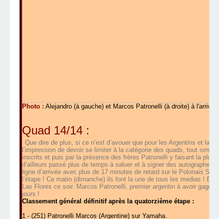
Photo :
Alejandro (à gauche) et Marcos Patronelli (à droite) à l'arriv
Quad 14/14 :
Que dire de plus, si ce n’est d’avouer que pour les Argentins et la pr
l’impression de devoir se limiter à la catégorie des quads, tout simpl
inscrits et puis par la présence des frères Patronelli y faisant la pluie
d’ailleurs passé plus de temps à saluer et à signer des autographes qu
ligne d’arrivée avec plus de 17 minutes de retard sur le Polonais Sonik
l’étape ! Ce matin (dimanche) ils font la une de tous les medias ! Et o
Las Flores ce soir. Marcos Patronelli, premier argentin à avoir gagné u
jours !
Classement général définitif après la quatorzième étape :
1 - (251) Patronelli Marcos (Argentine) sur Yamaha.