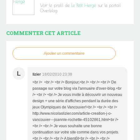
Voir le profil de
Le Petit Hergé
sur le portail
Overblog
COMMENTER CET ARTICLE
Ajouter un commentaire
L
lizier
18/02/2010 23:38
<br /> <br /> <br /> Bonjour,<br /> <br /> <br /> De
passage sur votre blog via l'annuaire d'over-blog.<br
/> <br /> <br /> Je vous invite à découvrir un nouveau
design + une série d'affiches pendant la durée des
jeux Olympiques de Vancouver!<br /> <br /> <br />
http://www.nicolaslizier.com/article-creation-j-o-
vancouver---joannie-rochette-45102861.html<br />
<br /> <br /> Je vous souhaite une bonne
continuation sur votre site comme dans vos projets.
<br /> <br /> <br /> A bientôt<br /> <br /> <br />