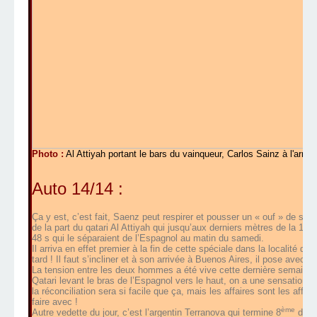
Photo :
Al Attiyah portant le bars du vainqueur, Carlos Sainz à l'arriv
Auto 14/14 :
Ça y est, c’est fait, Saenz peut respirer et pousser un « ouf » de so
è
de la part du qatari Al Attiyah qui jusqu’aux derniers mètres de la 14
48 s qui le séparaient de l’Espagnol au matin du samedi.
Il arriva en effet premier à la fin de cette spéciale dans la localité 
tard ! Il faut s’incliner et à son arrivée à Buenos Aires, il pose avec S
La tension entre les deux hommes a été vive cette dernière semaine 
Qatari levant le bras de l’Espagnol vers le haut, on a une sensation
la réconciliation sera si facile que ça, mais les affaires sont les affa
faire avec !
ème
Autre vedette du jour, c’est l’argentin Terranova qui termine 8
de l’