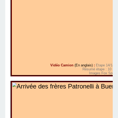
Vidéo Camion
(En anglais)
:
Etape 14/14 S
Résumé étape : 10 mn 
Images Fox Sports