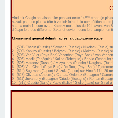
Ca
ème
Vladimir Chagin se laisse aller pendant cette 14
étape (je plaisante
n’avait pas non plus la tête à vouloir faire de la compétition en ce jour
haut la main 1 heure avant Kabirov mais plus de 10 h avant Van Bliet,
d’étape lors des différents Dakar et devient donc le champion en titre
Cla
ssement général définitif après la quatorzième étape :
1 - (501) Chagin (Russie) / Savostin (Russie) / Nikolaev (Rusie) sur 
2 - (500) Kabirov (Russie) / Belyaev (Russie) / Mokeev (Russie) sur
3 - (508) Van Vliet (Pays Bas) Vananholt (Pays Bas) / Van Veenendaa
4 - (506) Macik (Tchéquie) / Kalina (Tchéquie) / Bervic (Tchéquie) sur
5 - (505) Mardeev (Russie) / Mizyukaev (Russie) / Karginov (Russie)
6 - (503) Van Ginkel (Pays Bas) / De Rooij (Pays Bas) / Tijsterman (
7 - (514) Sugawara (Japon) / Suzuki (Japon) sur Hino à 17 h 29 mn 37
8 - (523) Oliveras (Andorre) / Camara Ordonez (Espagne) / Camara (
9 - (511) Juvanteny (Espagne) /Criado (Espagne) / Roman (Espagne)
10 - (518) Claudio (Italie) / Paolo (Italie) / Giulio (Italie) sur Ginaf à 2