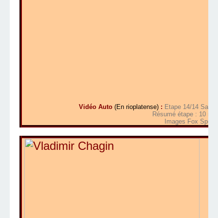
Vidéo Auto
(En rioplatense)
:
Etape 14/14 Santa R
Résumé étape : 10 mn 
Images Fox Sports