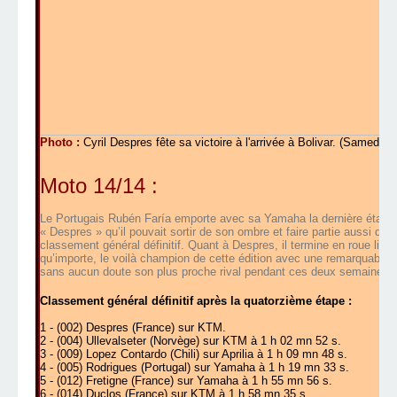
Photo :
Cyril Despres fête sa victoire à l'arrivée à Bolivar. (Samedi 1
Moto 14/14 :
Le Portugais Rubén Faría emporte avec sa Yamaha la dernière étape. 
« Despres » qu’il pouvait sortir de son ombre et faire partie aussi des 
classement général définitif. Quant à Despres, il termine en roue libre
qu’importe, le voilà champion de cette édition avec une remarquable a
sans aucun doute son plus proche rival pendant ces deux semaines !
Classement général définitif après la quatorzième étape :
1 - (002) Despres (France) sur KTM.
2 - (004) Ullevalseter (Norvège) sur KTM à 1 h 02 mn 52 s.
3 - (009) Lopez Contardo (Chili) sur Aprilia à 1 h 09 mn 48 s.
4 - (005) Rodrigues (Portugal) sur Yamaha à 1 h 19 mn 33 s.
5 - (012) Fretigne (France) sur Yamaha à 1 h 55 mn 56 s.
6 - (014) Duclos (France) sur KTM à 1 h 58 mn 35 s.