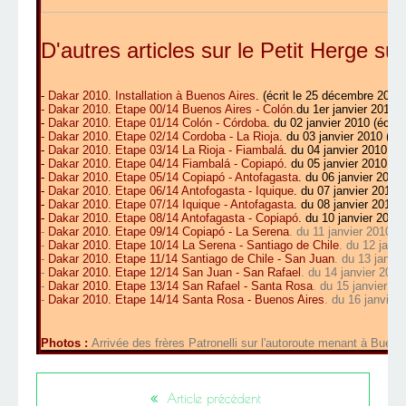
D'autres articles sur le Petit Herge su
-
Dakar 2010. Installation à Buenos Aires
.
(écrit le 25 décembre 2009)
-
Dakar 2010. Etape 00/14 Buenos Aires - Colón
.
du 1er janvier 2010
(
-
Dakar 2010. Etape 01/14 Colón - Córdoba
.
du 02 janvier 2010 (écrit 
-
Dakar 2010. Etape 02/14 Cordoba - La Rioja
. du 03 janvier 2010 (écr
-
Dakar 2010. Etape 03/14 La Rioja - Fiambalá
. du 04 janvier 2010 (éc
-
Dakar 2010. Etape 04/14 Fiambalá - Copiapó
. du 05 janvier 2010 (éc
-
Dakar 2010. Etape 05/14 Copiapó - Antofagasta
. du 06 janvier 2010 
-
Dakar 2010. Etape 06/14 Antofogasta - Iquique
. du 07 janvier 2010 (
-
Dakar 2010. Etape 07/14 Iquique - Antofagasta
. du 08 janvier 2010 (
-
Dakar 2010. Etape 08/14 Antofagasta - Copiapó
. du 10 janvier 2010 
-
Dakar 2010. Etape 09/14 Copiapó - La Serena
.
du 11 janvier 2010 (éc
-
Dakar 2010. Etape 10/14 La Serena - Santiago de Chile
.
du 12 janvie
-
Dakar 2010. Etape 11/14 Santiago de Chile - San Juan
. du 13 janvi
-
Dakar 2010. Etape 12/14 San Juan - San Rafael
.
du 14 janvier 2010 (
-
Dakar 2010. Etape 13/14 San Rafael - Santa Rosa
. du 15 janvier (éc
-
Dakar 2010. Etape 14/14 Santa Rosa - Buenos Aires
.
du 16 janvier (
Photos :
Arrivée des frères Patronelli sur l'autoroute menant à Bueno
Article précédent