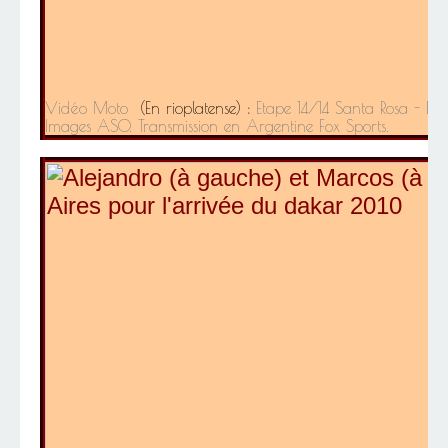
Vidéo Moto
(En rioplatense)
:
Etape 14/14 Santa Rosa - Bol
Images ASO. Transmission en Argentine Fox Sports.