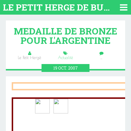
LE PETIT HERGE DE BUENOS AIRES 2026. TOUT SUR L'ARGENTINE
MEDAILLE DE BRONZE
POUR L'ARGENTINE
Le Petit Hergé
Actualité
…
19
OCT.
2007
Mise à jour : 19 octobre 2007
34 Argentine
France
10
-
L'ARGENTINE EST MÉD