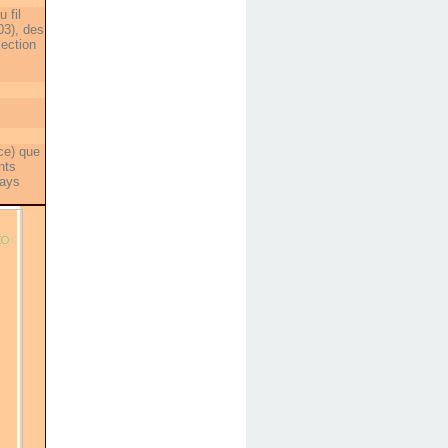
 fil
03), des
lection
nce) que
nts
pays