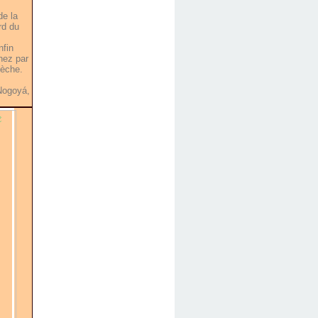
de la
rd du
nfin
hez par
 sèche.
Nogoyá,