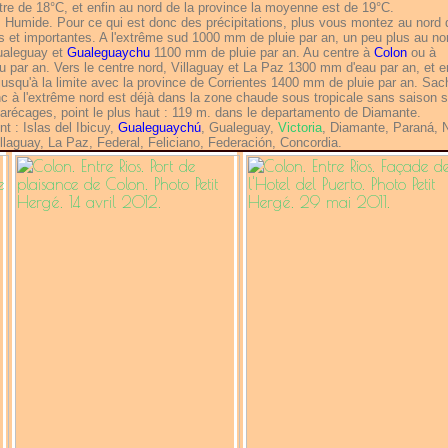
re de 18°C, et enfin au nord de la province la moyenne est de 19°C.
Humide. Pour ce qui est donc des précipitations, plus vous montez au nord 
es et importantes. A l'extrême sud 1000 mm de pluie par an, un peu plus au no
ualeguay et
Gualeguaychu
1100 mm de pluie par an. Au centre à
Colon
ou à
par an. Vers le centre nord, Villaguay et La Paz 1300 mm d'eau par an, et e
 jusqu'à la limite avec la province de Corrientes 1400 mm de pluie par an. Sac
nc à l'extrême nord est déjà dans la zone chaude sous tropicale sans saison
arécages, point le plus haut : 119 m. dans le departamento de Diamante.
t : Islas del Ibicuy,
Gualeguaychú
, Gualeguay,
Victoria
, Diamante, Paraná, 
llaguay, La Paz, Federal, Feliciano, Federación, Concordia.