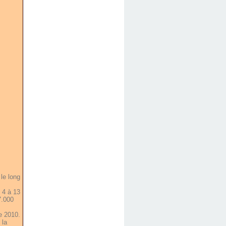
le long
 4 à 13
7.000
e 2010.
 la