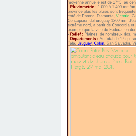
moyenne annuelle est de 17°C, au cent
-
Pluviometrie :
1.000 à 1.400 mm/an. 
province plus les pluies sont fréquent
coté de Parana, Diamante,
Victoria
, G
Concepcion del uruguay 1200 mm d'eau 
extrême nord, a partir de Concordia et
exemple que la ville de Federacion do
-
Relief :
Plaines, de nombreux rios, m
-
Départements :
Au total de 17 qui son
Tala,
Uruguay
,
Colón
, San Salvador, Vi