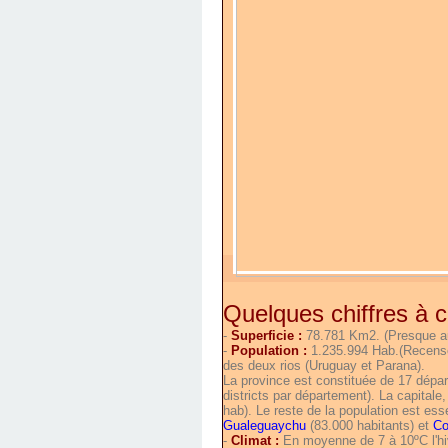
Quelques chiffres à c
-
Superficie :
78.781 Km2. (Presque au
-
Population :
1.235.994 Hab.(Recensem
des deux rios (Uruguay et Parana).
La province est constituée de 17 dépar
districts par département). La capitale
hab). Le reste de la population est ess
Gualeguaychu
(83.000 habitants) et
Co
-
Climat :
En moyenne de 7 à 10ºC l'hive