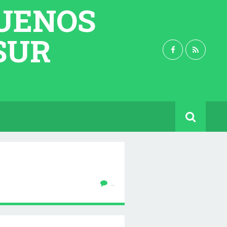
BUENOS
 SUR
…