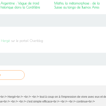
Argentine : Vague de froid
Mathis, la métamorphose : de la
historique dans la Cordillère
Suisse au tango de Buenos Aires
it Hergé
sur le portail Overblog
e
> <br /> Hergé<br /> <br /> <br /> tout à coup on à l'impression de vivre avec eux et 
ue<br /> <br /> <br /> c'est simple efficace<br /> <br /> <br /> continue<br />