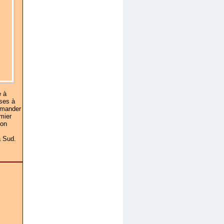
e à
rses à
demander
mier
son
a Sud.