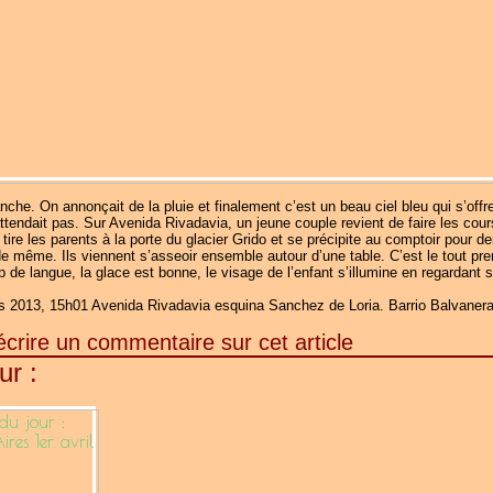
nche. On annonçait de la pluie et finalement c’est un beau ciel bleu qui s’offr
attendait pas. Sur Avenida Rivadavia, un jeune couple revient de faire les cou
tire les parents à la porte du glacier Grido et se précipite au comptoir pour 
de même. Ils viennent s’asseoir ensemble autour d’une table. C’est le tout pre
p de langue, la glace est bonne, le visage de l’enfant s’illumine en regardant 
 2013, 15h01 Avenida Rivadavia esquina Sanchez de Loria. Barrio Balvaner
écrire un commentaire sur cet article
ur :