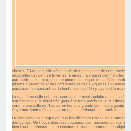
choses. D’une part, elle décrit la vie des prisonniers de cette ancienn
auxquelles devaient se livrer les femmes mais aussi comment les reli
part, cette salle traite, sous un prisme historique, de la définition du 
prisons d’Argentine et des différentes peines auxquelles l’on pouvait ê
pendaison, en passant par la honte publique. On y apprend la manière a
La quatrième salle est consacrée aux criminels célèbres ainsi qu’à le
leur biographie, le détail très (peut-être trop) précis de leurs crimes a
comme une salle de l’horreur où les plus grands criminels argentin 
Cayetano Santos Godino ont un panneau relatant leurs méfaits.
La cinquième salle regroupe tous les différents ustensiles et armes q
des gardes. On trouve donc des couteaux, des massues à clous mais au
bien d’autres choses. Les panneaux expliquent comment ces objets on