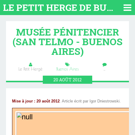
LE PETIT HERGE DE BUENOS AIRES 2026. TOUT SUR L'ARGENTINE
MUSÉE PÉNITENCIER
(SAN TELMO - BUENOS
AIRES)
Le Petit Hergé
Buenos Aires
…
20
AOÛT
2012
Mise à jour : 20 août 2012
. Article écrit par
Igor Dniestrowski.