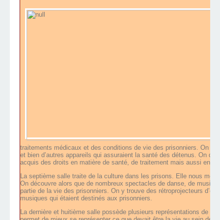
traitements médicaux et des conditions de vie des prisonniers. On y 
et bien d’autres appareils qui assuraient la santé des détenus. On déco
acquis des droits en matière de santé, de traitement mais aussi en ma
La septième salle traite de la culture dans les prisons. Elle nous mon
On découvre alors que de nombreux spectacles de danse, de musique
partie de la vie des prisonniers. On y trouve des rétroprojecteurs d’ép
musiques qui étaient destinés aux prisonniers.
La dernière et huitième salle possède plusieurs représentations de cell
permet de mieux se représenter ce que devait être la vie au sein de ce