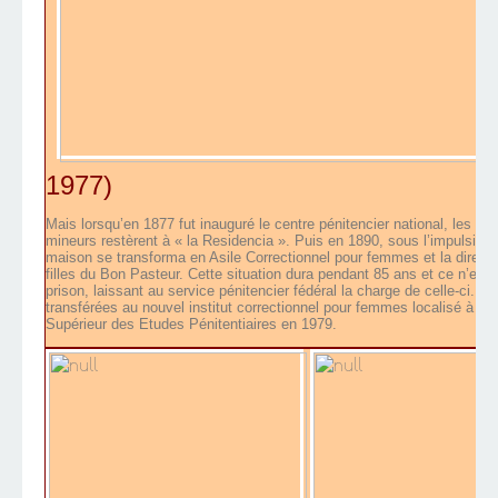
1977)
Mais lorsqu’en 1877 fut inauguré le centre pénitencier national, les h
mineurs restèrent à « la Residencia ». Puis en 1890, sous l’impulsion 
maison se transforma en Asile Correctionnel pour femmes et la directio
filles du Bon Pasteur. Cette situation dura pendant 85 ans et ce n’est q
prison, laissant au service pénitencier fédéral la charge de celle-ci. M
transférées au nouvel institut correctionnel pour femmes localisé à Ez
Supérieur des Etudes Pénitentiaires en 1979.