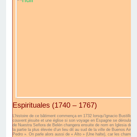
Espirituales (1740 – 1767)
L’histoire de ce bâtiment commença en 1732 lorsqu’Ignacio Bustillo y 
couvent jésuite et une église si son voyage en Espagne se déroulait c
de Nuestra Señora de Belén changera ensuite de nom en Iglesia de S
la partie la plus élevée d’un lieu dit au sud de la ville de Buenos Air
Pedro ». On parle alors aussi de « Alto » (Une halte), car les charrette