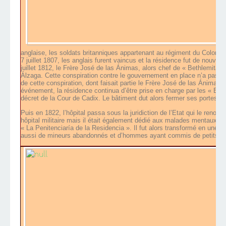
anglaise, les soldats britanniques appartenant au régiment du Colonel
7 juillet 1807, les anglais furent vaincus et la résidence fut de nouve
juillet 1812, le Frère José de las Ánimas, alors chef de « Bethlemitas
Álzaga. Cette conspiration contre le gouvernement en place n’a pas ré
de cette conspiration, dont faisait partie le Frère José de las Ánimas,
événement, la résidence continua d’être prise en charge par les « Beth
décret de la Cour de Cadix. Le bâtiment dut alors fermer ses portes du
Puis en 1822, l’hôpital passa sous la juridiction de l’Etat qui le reno
hôpital militaire mais il était également dédié aux malades mentaux. 
« La Penitenciaría de la Residencia ». Il fut alors transformé en une 
aussi de mineurs abandonnés et d’hommes ayant commis de petits dél