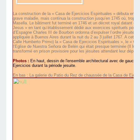
La construction de la « Casa de Ejercicios Espirituales » débuta en 1
grave maladie, mais continua la construction jusqu’en 1745 où, trop ma
Masella. Le bâtiment fut terminé en 1746 et un décret royal datant 
Jesus » en tant qu’établissement dédié aux exercices spirituels pour
d’Espagne Charles III de Bourbon ordonna d’expulser l’ordre jésuite en j
appliquée à Buenos Aires durant la nuit du 2 au 3 juillet 1767. A cette 
Calle Humberto Primo) la « Casa de Ejercicios Espirituales », le « Cole
l’Eglise de Nuestra Señora de Belén qui était presque terminée (Il lui
transformé en prison provisoire pour les jésuites attendant leur déport
Photos :
En haut, dessin de l'ensemble architectural avec de gauche à 
Ejercicios durant la période jesuite.
En bas : La galerie du Patio du Rez de chaussée de la Casa de Ejerci