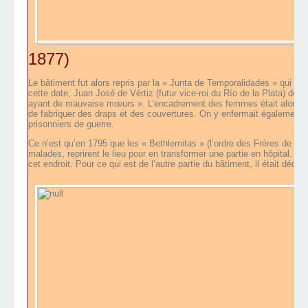
1877)
Le bâtiment fut alors repris par la « Junta de Temporalidades » qui le 
cette date, Juan José de Vértiz (futur vice-roi du Río de la Plata) dest
ayant de mauvaise mœurs ». L’encadrement des femmes était alors assu
de fabriquer des draps et des couvertures. On y enfermait également 
prisonniers de guerre.
Ce n’est qu’en 1795 que les « Bethlemitas » (l’ordre des Frères de N
malades, reprirent le lieu pour en transformer une partie en hôpital. Ils
cet endroit. Pour ce qui est de l’autre partie du bâtiment, il était dé