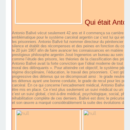
Qui était Anton
Antonio Ballvé vécut seulement 42 ans et il commença sa carrière en 
emblématique pour le système carcéral argentin car c’est lui qui entre
les prisonniers. Antonio Ballvé fut nommer directeur du pénitencier nati
silence et établit des récompenses et des peines en fonction du compor
le 20 juin 1907 afin de faire avancer les connaissances en matière de c
prestigieux philosophe argentin José Ingenerios un bureau au sein de c
comme l’étude des prisons, les théories de la classification des pris
Antonio Ballvé avait la forte conviction que l’idéal moderne de tout sy
moral des délinquants ». Pour atteindre cet objectif, le système pénite
régime disciplinaire, l’éducation, le travail des prisonniers. C’est grâc
progressive des détenus qui se décomposait ainsi : le grade neutre qu
les détenus ayant une bonne conduite, le grade de recul pour les priso
carcéral. En ce qui concerne l’encadrement médical, Antonio Ballvé 
être mis en place. Ce n’est plus seulement un suivi médical ou un sui
c’est un suivi global, c'est-à-dire médical, psychologique, social, phys
réhabilitation complète de ces derniers. Ballvé est donc le précurseu
et son œuvre a marqué considérablement la suite des évolutions dan