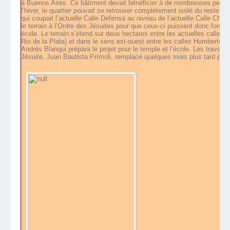
à Buenos Aires. Ce bâtiment devait bénéficier à de nombreuses personn
l’hiver, le quartier pouvait se retrouver complètement isolé du reste de
qui coupait l’actuelle Calle Defensa au niveau de l’actuelle Calle Chile.
le terrain à l’Ordre des Jésuites pour que ceux-ci puissent donc fonde
école. Le terrain s’étend sur deux hectares entre les actuelles calles D
Rio de la Plata) et dans le sens est-ouest entre les calles Humberto 
Andrés Blanqui prépara le projet pour le temple et l’école. Les travau
Jésuite, Juan Bautista Prímoli, remplacé quelques mois plus tard par 