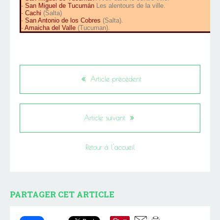
-
San Miguel de Tucumán
Les alentours de la ville.
-
Cachi
(Salta)
-
San Antonio de los Cobres
(Salta).
-
Amaicha del Valle
(Tucuman).
Article précédent
Article suivant
Retour à l'accueil
PARTAGER CET ARTICLE