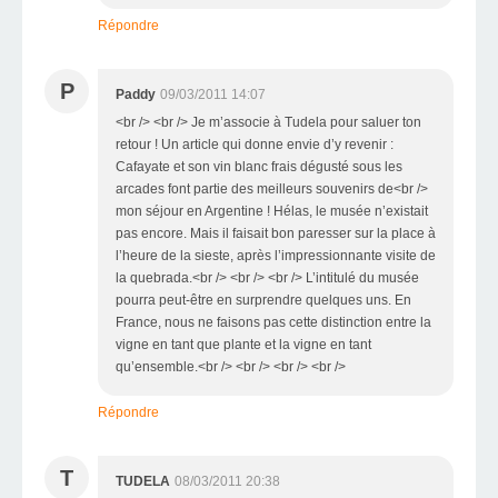
Répondre
P
Paddy
09/03/2011 14:07
<br /> <br /> Je m’associe à Tudela pour saluer ton
retour ! Un article qui donne envie d’y revenir :
Cafayate et son vin blanc frais dégusté sous les
arcades font partie des meilleurs souvenirs de<br />
mon séjour en Argentine ! Hélas, le musée n’existait
pas encore. Mais il faisait bon paresser sur la place à
l’heure de la sieste, après l’impressionnante visite de
la quebrada.<br /> <br /> <br /> L’intitulé du musée
pourra peut-être en surprendre quelques uns. En
France, nous ne faisons pas cette distinction entre la
vigne en tant que plante et la vigne en tant
qu’ensemble.<br /> <br /> <br /> <br />
Répondre
T
TUDELA
08/03/2011 20:38