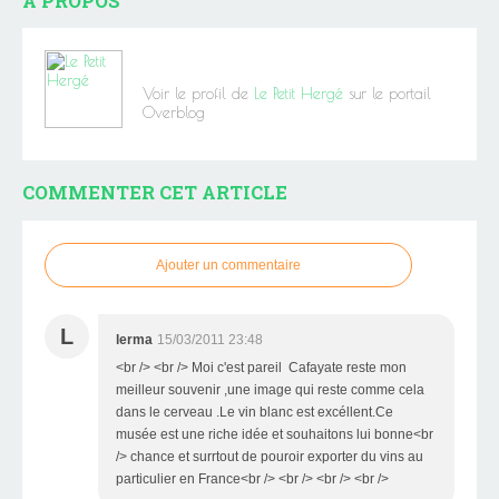
À PROPOS
Voir le profil de
Le Petit Hergé
sur le portail
Overblog
COMMENTER CET ARTICLE
Ajouter un commentaire
L
lerma
15/03/2011 23:48
<br /> <br /> Moi c'est pareil Cafayate reste mon
meilleur souvenir ,une image qui reste comme cela
dans le cerveau .Le vin blanc est excéllent.Ce
musée est une riche idée et souhaitons lui bonne<br
/> chance et surrtout de pouroir exporter du vins au
particulier en France<br /> <br /> <br /> <br />