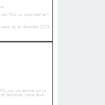
ne.
t dès 1992, un autre billet de 1
valuation du 1er décembre 2001,
992, puis une seconde qui fut
 de différences, même dessin,