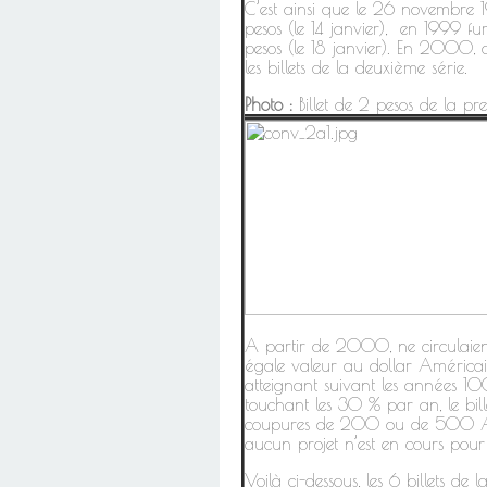
C’est ainsi que le 26 novembre 19
pesos (le 14 janvier), en 1999 fu
pesos (le 18 janvier). En 2000, o
les billets de la deuxième série.
Photo :
Billet de 2 pesos de la pre
A partir de 2000, ne circulaient
égale valeur au dollar Américain
atteignant suivant les années 1000
touchant les 30 % par an, le bil
coupures de 200 ou de 500 Ars. C
aucun projet n’est en cours pour 
Voilà ci-dessous, les 6 billets d