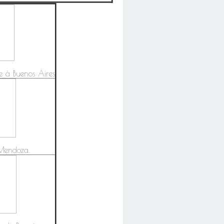
e à Buenos Aires
 Mendoza.