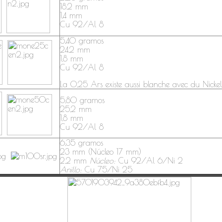
18,2 mm
1,4 mm
Cu 92/Al 8
5,40 gramos
24,2 mm
1,8 mm
Cu 92/Al 8
La 0,25 Ars existe aussi blanche avec du Nickel
5,80 gramos
25,2 mm
1,8 mm
Cu 92/Al 8
6,35 gramos
23 mm (Núcleo 17 mm)
2,2 mm
Núcleo:
Cu 92/Al 6/Ni 2
Anillo:
Cu 75/Ni 25