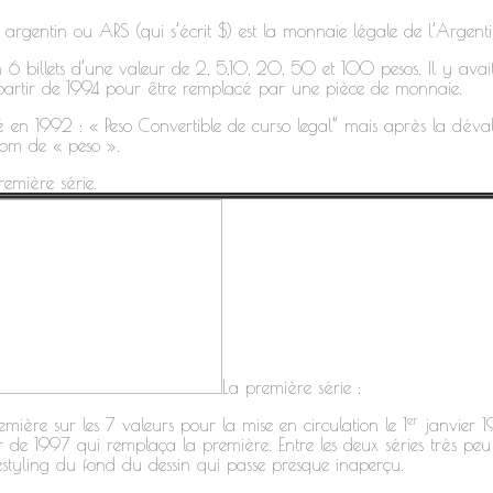
 argentin ou ARS (qui s’écrit $) est la monnaie légale de l’Argenti
on 6 billets d’une valeur de 2, 5,10, 20, 50 et 100 pesos. Il y avai
 partir de 1994 pour être remplacé par une pièce de monnaie.
mé en 1992 : « Peso Convertible de curso legal” mais après la dé
nom de « peso ».
remière série.
La première série :
er
emière sur les 7 valeurs pour la mise en circulation le 1
janvier 1
 de 1997 qui remplaça la première. Entre les deux séries très peu
tyling du fond du dessin qui passe presque inaperçu.