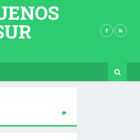
BUENOS
 SUR
…