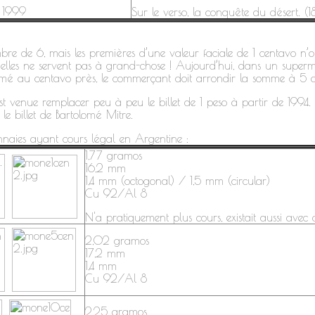
e 1999
Sur le verso, la conquête du désert. (
bre de 6, mais les premières d’une valeur faciale de 1 centavo n’
u’elles ne servent pas à grand-chose ! Aujourd’hui, dans un superma
rimé au centavo près, le commerçant doit arrondir la somme à 5 
st venue remplacer peu à peu le billet de 1 peso à partir de 1994
e billet de Bartolomé Mitre.
onnaies ayant cours légal en Argentine :
1,77 gramos
16,2 mm
1,4 mm (octogonal) / 1,5 mm (circular)
Cu 92/Al 8
N'a pratiquement plus cours, existait aussi avec 
2,02 gramos
17,2 mm
1,4 mm
Cu 92/Al 8
2,25 gramos