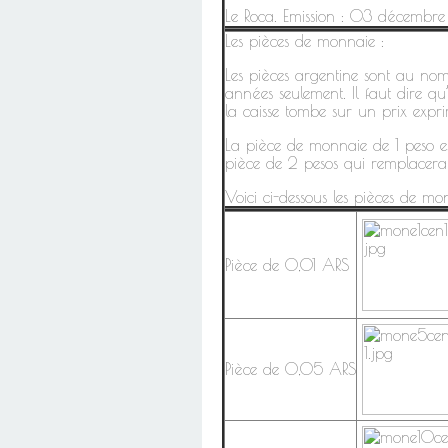
Le Roca. Emission : 03 décembr
Les pièces de monnaie :
Les pièces argentine sont au nom
années seulement. Il faut dire q
la caisse tombe sur un prix exp
La pièce de monnaie de 1 peso e
pièce de 2 pesos qui remplacera l
Voici ci-dessous les pièces de m
Pièce de 0,01 ARS
Pièce de 0,05 ARS