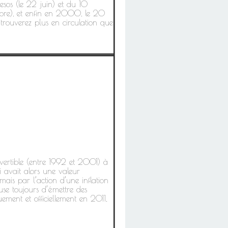
esos (le 22 juin) et du 10
embre), et enfin en 2000, le 20
 trouverez plus en circulation que
vertible (entre 1992 et 2001) à
 avait alors une valeur
 mais par l’action d’une inflation
se toujours d’émettre des
ment et officiellement en 2011,