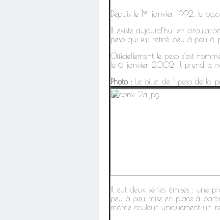
er
Depuis le 1
janvier 1992, le peso
Il existe aujourd’hui en circulati
peso qui fut retiré peu à peu à
Officiellement le peso s’est nom
le 6 janvier 2002, il prend le 
Photo :
Le billet de 1 peso de la p
Il eut deux séries émises : une pr
peu à peu mise en place à partir
même couleur, uniquement un res