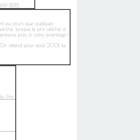
1869-1878)
ont eu cours que quelques
rché, lorsque le prix affiché à
centavos près à votre avantage !
. On attend pour août 2001, la
du Zinc.