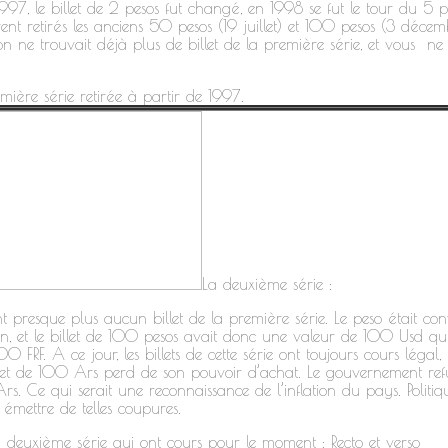
97, le billet de 2 pesos fut changé, en 1998 se fut le tour du 5 p
rent retirés les anciens 50 pesos (19 juillet) et 100 pesos (3 déc
n ne trouvait déjà plus de billet de la première série, et vous ne
mière série retirée à partir de 1997.
La deuxième série :
 presque plus aucun billet de la première série. Le peso était con
, et le billet de 100 pesos avait donc une valeur de 100 Usd qui
 FRF. A ce jour, les billets de cette série ont toujours cours légal,
let de 100 Ars perd de son pouvoir d’achat. Le gouvernement refu
e qui serait une reconnaissance de l’inflation du pays. Politique
émettre de telles coupures.
e la deuxième série qui ont cours pour le moment : Recto et verso