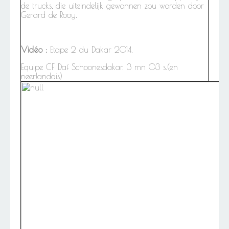
de trucks, die uiteindelijk gewonnen zou worden door
Gerard de Rooy.
Vidéo :
Etape 2 du Dakar 2014.
Equipe CF
Daf Schoonesdakar. 3 mn 03 s.(en
neerlandais)