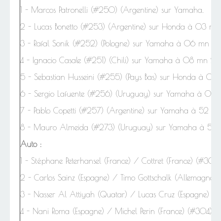
1 - Marcos Patronelli (#250) (Argentine) sur Yamaha.
2 - Lucas Bonetto (#253) (Argentine) sur Honda à 03 mn
3 - Rafal Sonik (#252) (Pologne) sur Yamaha à 06 mn 06
4 - Ignacio Casale (#251) (Chili) sur Yamaha à 08 mn 26 
5 - Sebastian Husseini (#255) (Pays Bas) sur Honda à 08 
6 - Sergio Lafuente (#256) (Uruguay) sur Yamaha à 09 
7 - Pablo Copetti (#257) (Argentine) sur Yamaha à 52 mn
8 - Mauro Almeida (#273) (Uruguay) sur Yamaha à 54 
Auto :
1 -
Stéphane
Peterhansel (France) / Cottret (France) (#300
2 - Carlos Sainz (Espagne) / Timo Gottschalk (Allemagne
3 - Nasser Al Attiyah (Quatar) / Lucas Cruz (Espagne) (#
4 - Nani Roma (Espagne) / Michel Perin (France) (#304) su