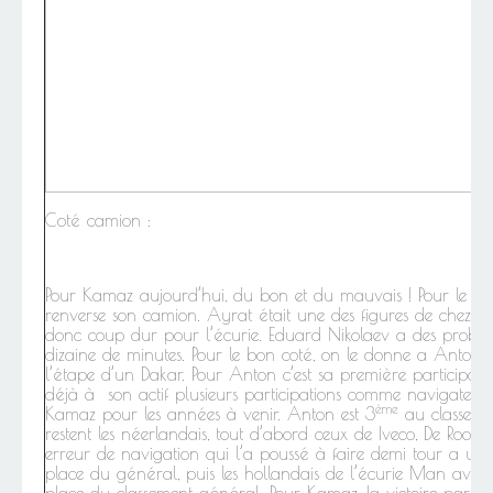
Coté camion :
Pour Kamaz aujourd’hui, du bon et du mauvais ! Pour le 
renverse son camion. Ayrat était une des figures de chez K
donc coup dur pour l’écurie. Eduard Nikolaev a des probl
dizaine de minutes. Pour le bon coté, on le donne a Anton 
l’étape d’un Dakar. Pour Anton c’est sa première participatio
déjà à son actif plusieurs participations comme navigateur, 
ème
Kamaz pour les années à venir. Anton est 3
au classemen
restent les néerlandais, tout d’abord ceux de Iveco, De Roo
erreur de navigation qui l’a poussé à faire demi tour a un
place du général, puis les hollandais de l’écurie Man av