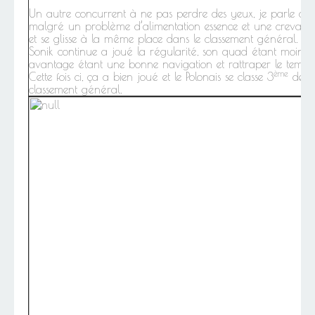
Un autre concurrent à ne pas perdre des yeux, je parle de 
malgré un problème d’alimentation essence et une crevaiso
et se glisse à la même place dans le classement général. Tr
Sonik continue a joué la régularité, son quad étant moins p
avantage étant une bonne navigation et rattraper le temps s
ème
Cette fois ci, ça a bien joué et le Polonais se classe 3
de la
classement général.