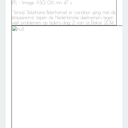
RTL - Image ASO. 06 mn 47 s.
Terwijl Stéphane Peterhansel er vandoor ging met de
etappewinst, liepen de Nederlandse deelnemers tegen
veel problemen op tijdens dag 2 van Le Dakar 2014.