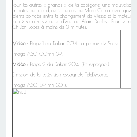
Pour les autres « grands » de la catégorie, une mauvaise j
minutes de retard, ce fut le cas de Marc Coma avec quelq
pierre coincée entre le changement de vitesse et le moteur, 
percé sa réserve perso d’eau ou Alain Duclos ! Pour le mome
Chilien Lopez à moins de 3 minutes.
Vidéo :
Etape 1 du Dakar 2014. La panne de Sousa.
Image ASO. 00mn 39.
Vidéo :
Etape 2 du Dakar 2014. (En espagnol)
Emission de la télévision espagnole TeleDeporte.
Image ASO. 59 mn 30 s.