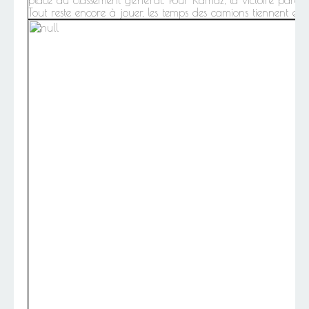
place du classement général. Pour Kamaz, la victoire parait 
Tout reste encore à jouer, les temps des camions tiennent 