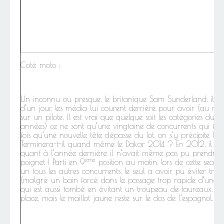
Coté moto :
Un inconnu ou presque, le britanique Sam Sunderland, il g
d’un jour, les média lui courent derrière pour avoir (au m
sur un pilote. Il est vrai que quelque soit les catégories du 
années) ce ne sont qu’une vingtaine de concurrents qui font 
fois qu’une nouvelle tête dépasse du lot, on s’y précipite 
Terminera-t-il quand même le Dakar 2014 ? En 2012, il ava
quant à l’année dernière il n’avait même pas pu prendre l
ème
poignet ! Parti en 9
position au matin, lors de cette seco
un tous les autres concurrents, le seul a avoir pu éviter trop
(malgré un bain forcé dans le passage trop rapide d’une rivi
qui est aussi tombé en évitant un troupeau de taureaux. 
place, mais le maillot jaune reste sur le dos de l’espagnol.