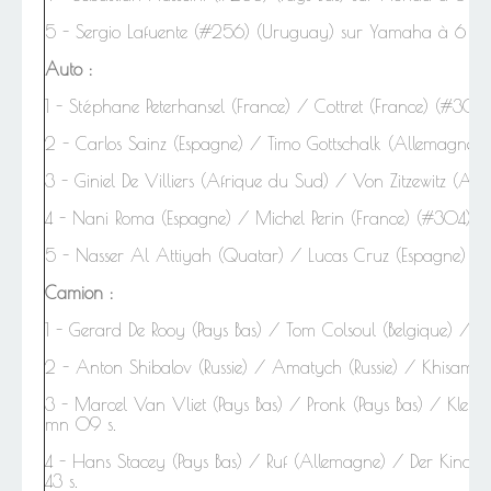
5 - Sergio Lafuente (#256) (Uruguay) sur Yamaha à 6 mn
Auto :
1 -
Stéphane
Peterhansel (France) / Cottret (France) (#300
2 - Carlos Sainz (Espagne) / Timo Gottschalk (Allemagne
3 - Giniel De Villiers (Afrique du Sud) / Von Zitzewitz (A
4 - Nani Roma (Espagne) / Michel Perin (France) (#304) s
5 - Nasser Al Attiyah (Quatar) / Lucas Cruz (Espagne) (#
Camion :
1 -
Gerard
De Rooy (Pays Bas) / Tom Colsoul (Belgique) / D
2 - Anton Shibalov (Russie) / Amatych (Russie) / Khisamie
3 - Marcel Van Vliet (Pays Bas) / Pronk (Pays Bas) / Kle
mn 09 s.
4 - Hans Stacey (Pays Bas) / Ruf (Allemagne) / Der Kinde
43 s.