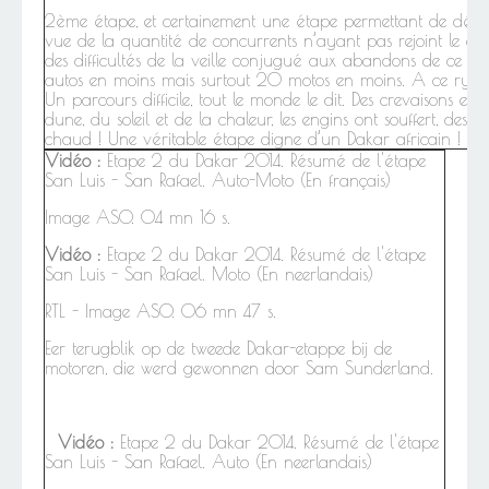
2ème étape, et certainement une étape permettant de dégro
vue de la quantité de concurrents n’ayant pas rejoint le d
des difficultés de la veille conjugué aux abandons de ce lu
autos en moins mais surtout 20 motos en moins. A ce rythm
Un parcours difficile, tout le monde le dit. Des crevaisons en 
dune, du soleil et de la chaleur, les engins ont souffert, des en
chaud ! Une véritable étape digne d’un Dakar africain !
Vidéo :
Etape 2 du Dakar 2014. Résumé de l'étape
San Luis - San Rafael. Auto-Moto (En français)
Image ASO. 04 mn 16 s.
Vidéo :
Etape 2 du Dakar 2014. Résumé de l'étape
San Luis - San Rafael. Moto (En neerlandais)
RTL - Image ASO. 06 mn 47 s.
Eer terugblik op de tweede Dakar-etappe bij de
motoren, die werd gewonnen door Sam Sunderland.
Vidéo :
Etape 2 du Dakar 2014. Résumé de l'étape
San Luis - San Rafael. Auto (En neerlandais)