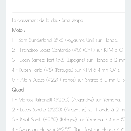
Le classement de la deuxième étape
Moto :
1
-
Sam Sunderland (#18) (Royaume Uni) sur Honda.
2 - Francisco Lopez Contardo (#5) (Chili) sur KTM à 0 mn
3 - Joan Barreta Bort (#3) (Espagne) sur Honda à 2 mn 0
4 - Ruben Faria (#8) (Portugal) sur KTM à 4 mn 07 s.
5 -
Alain Duclos (#22) (France) sur Sherco à 5 mn 51 s.
Quad :
1 -
Marcos Patronelli (#250) (Argentine) sur Yamaha.
2 - Lucas Bonetto (#253) (Argentine) sur Honda à 2 mn 5
3 - Rafal Sonik (#252) (Pologne) sur Yamaha à 4 mn 57 s.
4 - Sebastian Husseini (#255) (Pays Bas) sur Honda à 6 m