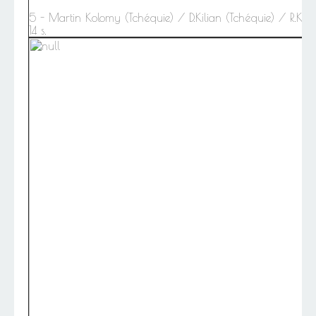
5 - Martin Kolomy (Tchéquie) / D.Kilian (Tchéquie) / R.Ki
14 s.