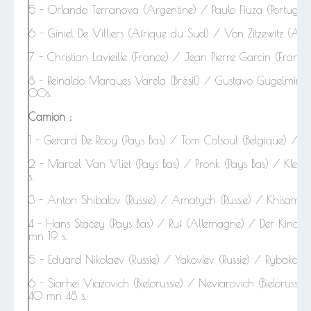
5 - Orlando Terranova (Argentine) / Paulo Fiuza (Portugal
6 - Giniel De Villiers (Afrique du Sud) / Von Zitzewitz (A
7 - Christian Lavieille (France) / Jean Pierre Garcin (Fra
8 - Reinaldo Marques Varela (Brésil) / Gustavo Gugelmin (
00s.
Camion :
1 -
Gerard
De Rooy (Pays Bas) / Tom Colsoul (Belgique) / D
2 - Marcel Van Vliet (Pays Bas) / Pronk (Pays Bas) / Kl
s.
3 - Anton Shibalov (Russie) / Amatych (Russie) / Khisamie
4 - Hans Stacey (Pays Bas) / Ruf (Allemagne) / Der Kinder
mn 19 s.
5 - Eduard Nikolaev (Russie) / Yakovlev (Russie) / Rybako
6 - Siarhei Viazovich (Bielorussie) / Neviarovich (Bieloruss
40 mn 48 s.