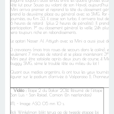
Bagarre toujours aussi tendu entre les quatre grosses écuries
fête fut pour Sousa au volant de son Haval, aujourd’hui l
Mini arriva premier et reprend la tête du classement génér
prend la deuxième place au général avec sa SMG. Par cont
journées, au Km 33, il casse son turbo, il arrivera tout de 
6 heures de retard (plus 2 heures de pénalité). Il prendra 
er
participation. 1
au classement général la veille, 24h plus tar
sera toujours riche en rebondissements.
Le qatari Nasser Al Attiyah avec sa Mini a aussi joué de
3 crevaisons (mais trois roues de secours dans le coffre), e
ème
seulement 7 minutes de retard et se place maintenant 3
a
Mini peut être satisfaite après deux jours de course, 4 Mini
buggy SMG, sème le trouble fête au milieu du lot !
Quant aux medias argentins, ils ont tous les yeux tournés v
figurer sur le podium d’arrivée à Valparaiso !), l’honneur de
Vidéo :
Etape 2 du Dakar 2014. Résumé de l'étape
San Luis - San Rafael. Camion (En neerlandais)
RTL - Image ASO. 05 mn 10 s.
Rick Winkelman blikt terug op de tweede etappe bij