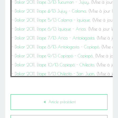
-
Dakar 2011. Etape 3/13 Tucuman - Jujuy
. (Mise à jour l
-
Dakar 2011. Etape 4/13 Jujuy - Calama
. (Mise à jour le 
-
Dakar 2011. Etape 5/13 Calama - Iquique
. (Mise à jour l
-
Dakar 2011. Etape 6/13 Iquique - Arica
. (Mise à jour le 
-
Dakar 2011. Etape 7/13 Arica - Antofagasta
. (Mise à jou
-
Dakar 2011. Etape 8/13 Antofogasta - Copiapó
. (Mise à j
-
Dakar 2011. Etape 9/13 Copiapó - Copiapó
. (Mise à jour 
-
Dakar 2011. Etape 10/13 Copiapó - Chilecito
. (Mise à jour
-
Dakar 2011. Etape 11/13 Chilecito - San Juan
. (Mise à jour
Article précédent