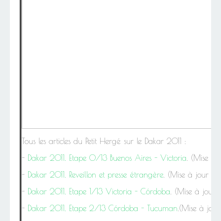
Tous les articles du Petit Hergé sur le Dakar 2011 :
-
Dakar 2011. Etape 0/13 Buenos Aires - Victoria
. (Mise à 
-
Dakar 2011. Reveillon et presse étrangère
. (Mise à jour le
-
Dakar 2011. Etape 1/13 Victoria - Córdoba
. (Mise à jour 
-
Dakar 2011. Etape 2/13 Córdoba - Tucuman
.(Mise à jour