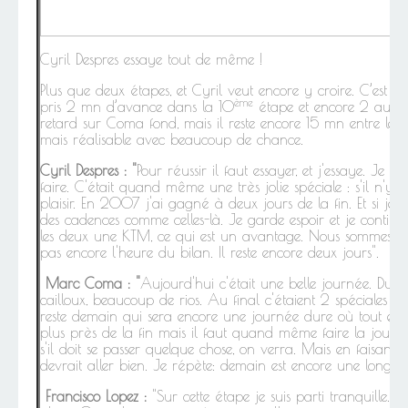
Cyril Despres essaye tout de même !
Plus que deux étapes, et Cyril veut encore y croire. C’est bi
ème
pris 2 mn d’avance dans la 10
étape et encore 2 autres
retard sur Coma fond, mais il reste encore 15 mn entre les d
mais réalisable avec beaucoup de chance.
Cyril Despres : "
Pour réussir il faut essayer, et j'essaye. Je f
faire. C'était quand même une très jolie spéciale : s'il n'y
plaisir. En 2007 j'ai gagné à deux jours de la fin. Et si je n'
des cadences comme celles-là. Je garde espoir et je conti
les deux une KTM, ce qui est un avantage. Nous sommes asse
pas encore l'heure du bilan. Il reste encore deux jours".
Marc Coma : "
Aujourd'hui c'était une belle journée. D
cailloux, beaucoup de rios. Au final c'étaient 2 spéciales j
reste demain qui sera encore une journée dure où tout est p
plus près de la fin mais il faut quand même faire la journé
s'il doit se passer quelque chose, on verra. Mais en faisant 
devrait aller bien. Je répète: demain est encore une longu
Francisco Lopez :
"Sur cette étape je suis parti tranquille.