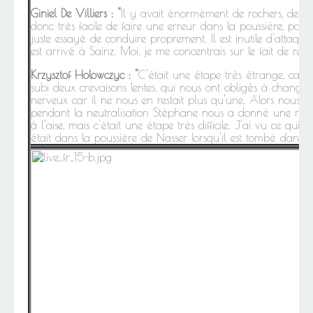
Giniel De Villiers : "
Il y avait énormément de rochers, de gros 
donc très facile de faire une erreur dans la poussière, par
juste essayé de conduire proprement. Il est inutile d'attaquer.
est arrivé à Sainz. Moi, je me concentrais sur le fait de reste
Krzysztof Holowczyc : "
C'était une étape très étrange, car
subi deux crevaisons lentes, qui nous ont obligés à changer
nerveux car il ne nous en restait plus qu'une. Alors nous a
pendant la neutralisation Stéphane nous a donné une roue q
à l'aise, mais c'était une étape très difficile. J'ai vu ce qui 
était dans la poussière de Nasser lorsqu'il est tombé dans ce