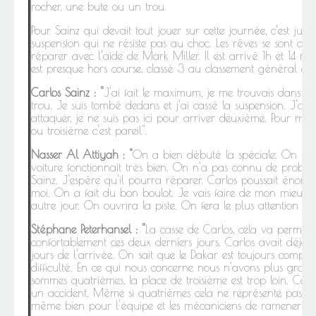
rocher, une bute ou un trou.
Pour Sainz qui devait tout jouer sur cette journée, c’est just
suspension qui ne résiste pas au choc. Les rêves se sont alor
réparer avec l’aide de Mark Miller. Il est arrivé 1h et 14 m
est presque hors course, classé 3 au classement général avec
Carlos Sainz : "
J'ai fait le maximum, je me trouvais dans la
trou. Je suis tombé dedans et j'ai cassé la suspension. J'ai
attaquer, je ne suis pas ici pour arriver deuxième. Pour moi 
ou troisième c'est pareil".
Nasser Al Attiyah : "
On a bien débuté la spéciale. On s'est
voiture fonctionnait très bien. On n'a pas connu de problèm
Sainz. J'espère qu'il pourra réparer. Carlos poussait énorm
moi. On a fait du bon boulot. Je vais faire de mon mieux p
autre jour. On ouvrira la piste. On fera le plus attention poss
Stéphane Peterhansel : "
La casse de Carlos, cela va permet
confortablement ces deux derniers jours. Carlos avait déjà
jours de l'arrivée. On sait que le Dakar est toujours compli
difficulté. En ce qui nous concerne nous n'avons plus gra
sommes quatrièmes, la place de troisième est trop loin. Ce 
un accident. Même si quatrièmes cela ne représente pas gr
même bien pour l'équipe et les mécaniciens de ramener la vo