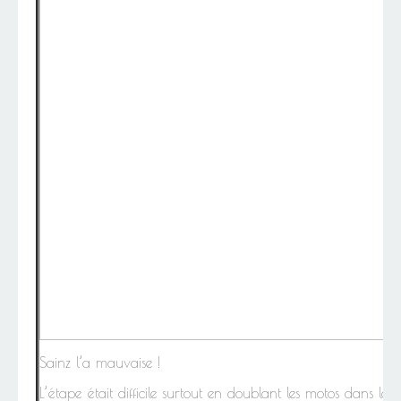
Sainz l’a mauvaise !
L’étape était difficile surtout en doublant les motos dans la