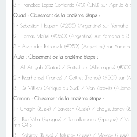
3 - Francisco Lopez Contardo (#3) (Chili) sur Aprilia à 6 
Quad :
Classement de la onzième étape :
1 -
Sebastian Halpern (#255) (Argentine) sur Yamaha
2 - Tomas Maffei (#280) (Argentine) sur Yamaha à 3 mn
3 - Alejandro Patronelli (#252) (Argentine) sur Yamaha 
Auto :
Classement de la onzième étape :
1 - Al
Attiyah (Qatar) / Gottschalk (Allemagne) (#302) 
2 - Peterhansel (France) / Cottret (France) (#301) sur BM
3 -
De Villiers (Afrique du Sud) / Von Zitzewitz (Allema
Camion :
Classement de la onzième étape :
1 - Chagin (Russie) / Savostin (Russie) / Shaysultanov (Ru
2 -
Pep Villa (Espagne) / Torrallardona (Espagne) / Van Ee
mn 04 s.
3 - Kabirov (Russie) / Belyaev (Russie) / Mokeev (Russie)