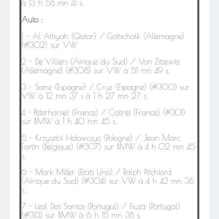
à 13 h 58 mn 41 s.
Auto :
1 - Al
Attiyah (Qatar) / Gottschalk (Allemagne)
(#302) sur VW
2 - De Villiers (Afrique du Sud) / Von Zitzewitz
(Allemagne) (#308) sur VW à 51 mn 49 s.
3 -
Sainz
(Espagne) / Cruz (Espagne) (#300) sur
VW à 12 mn 37 s à 1 h 27 mn 27 s.
4 - Peterhansel (France) / Cottret (France) (#301)
sur BMW à 1 h 40 mn 45 s.
5 -
Krzysztof Holowczyc (Pologne) / Jean Marc
Fortin (Belgique) (#307) sur BMW à 4 h 02 mn 45
s.
6 - Mark Miller (Etats Unis) / Ralph Pitchford
(Afrique du Sud) (#304) sur VW à 4 h 42 mn 38
s.
7
- Leal Dos Santos (Portugal) / Fiuza (Portugal)
(#313) sur BMW à 6 h 15 mn 38 s.