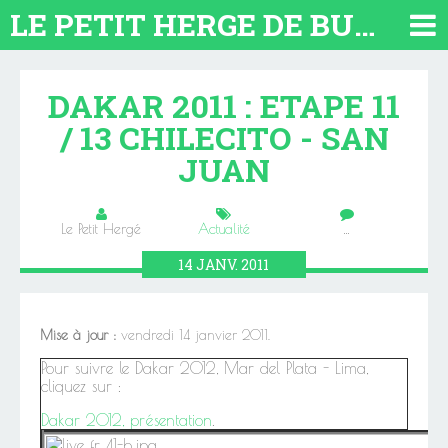
LE PETIT HERGE DE BUENOS AIRES 2026. TOUT SUR L'ARGENTINE
DAKAR 2011 : ETAPE 11
/ 13 CHILECITO - SAN
JUAN
Le Petit Hergé
Actualité
…
14
JANV.
2011
Mise à jour :
vendredi 14 janvier 2011.
Pour suivre le Dakar 2012, Mar del Plata - Lima,
cliquez sur :
Dakar 2012, présentation
.