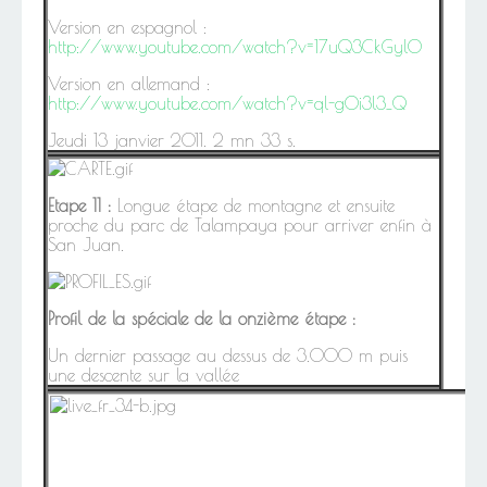
Version en espagnol :
http://www.youtube.com/watch?v=17uQ3CkGyl0
Version en allemand :
http://www.youtube.com/watch?v=ql-gOi3l3_Q
Jeudi 13 janvier 2011. 2 mn 33 s.
Etape 11 :
Longue étape de montagne et ensuite
proche du parc de Talampaya pour arriver enfin à
San Juan.
Profil de la spéciale de la onzième étape :
Un dernier passage au dessus de 3.000 m puis
une descente sur la vallée