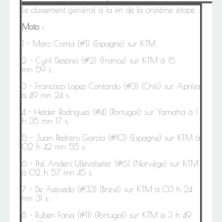
Le classement général à la fin de la onzième étape :
Moto :
1 - Marc Coma (#1) (Espagne) sur KTM.
2 - Cyril Despres (#2) (France) sur KTM à 15
mn 59 s.
3 - Francisco Lopez Contardo (#3) (Chili) sur Aprilia
à 49 mn 24 s.
4 - Helder Rodrigues (#4) (Portugal) sur Yamaha à 1
h 35 mn 17 s.
5 -
Juan Pedrero Garcia (#10) (Espagne) sur KTM à
02 h 42 mn 55 s.
6 - Pal Anders Ullevalseter (#6) (Norvège) sur KTM
à 02 h 57 mn 45 s.
7 - De Azevedo (#33) (Brésil) sur KTM à 03 h 24
mn 31 s.
8 -
Ruben Faria (#11) (Portugal) sur KTM à 3 h 49