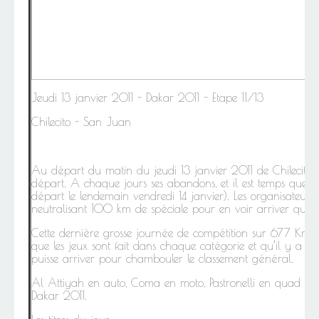
Jeudi 13 janvier 2011 - Dakar 2011 - Etape 11/13
Chilecito - San Juan
Au départ du matin du jeudi 13 janvier 2011 de Chilecito,
départ. A chaque jours ses abandons, et il est temps que 
départ le lendemain vendredi 14 janvier). Les organisateurs
neutralisant 100 km de spéciale pour en voir arriver quelqu
Cette dernière grosse journée de compétition sur 677 Km. con
que les jeux sont fait dans chaque catégorie et qu’il y a 
puisse arriver pour chambouler le classement général.
Al Attiyah en auto, Coma en moto, Pastronelli en quad et
Dakar 2011.