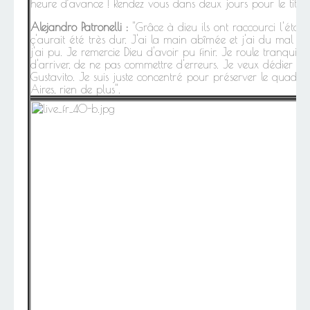
heure d’avance ! Rendez vous dans deux jours pour le titre 
Alejandro Patronelli :
"Grâce à dieu ils ont raccourci l'étap
ç'aurait été très dur. J'ai la main abîmée et j'ai du mal à
j'ai pu. Je remercie Dieu d'avoir pu finir. Je roule tranquil
d'arriver, de ne pas commettre d'erreurs. Je veux dédier c
Gustavito. Je suis juste concentré pour préserver le quad 
Aires, rien de plus".