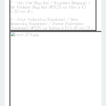
7 - Van Vliet (Pays Bas) / Bruynkens (Belgique) /
Der Kinderen (Pays Bas) (#503) sur Man à 10
h 30 mn 41 s
8 - Artur Ardavichus (Kazakstan) / Denis
Berezovskiy (Kazakstan) / Zhanat Zhalimbetov
(Kazakstan) (#537) sur Kamaz à 10 h 45 mn 01 s.