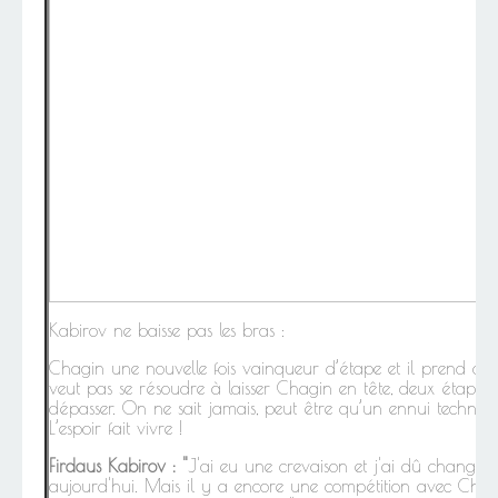
Kabirov ne baisse pas les bras :
Chagin une nouvelle fois vainqueur d’étape et il prend d
veut pas se résoudre à laisser Chagin en tête, deux étapes en
dépasser. On ne sait jamais, peut être qu’un ennui techniq
L’espoir fait vivre !
Firdaus Kabirov : "
J'ai eu une crevaison et j'ai dû changer
aujourd'hui. Mais il y a encore une compétition avec Chagin 