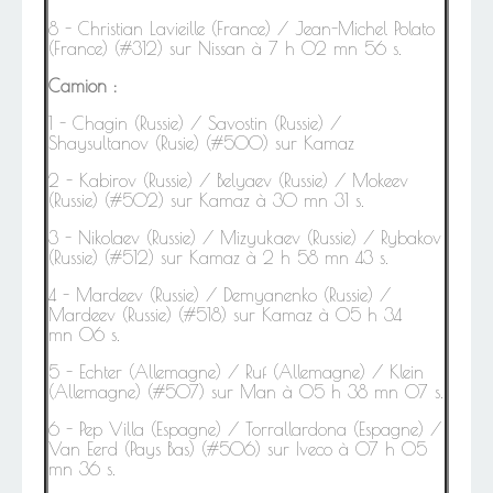
8 - Christian Lavieille (France) / Jean-Michel Polato
(France) (#312) sur Nissan à 7 h 02 mn 56 s.
Camion :
1 - Chagin (Russie) / Savostin (Russie) /
Shaysultanov (Rusie) (#500)
sur Kamaz
2 -
Kabirov (Russie) / Belyaev (Russie) / Mokeev
(Russie) (#502)
sur Kamaz
à 30 mn 31 s.
3 - Nikolaev (Russie) / Mizyukaev (Russie) / Rybakov
(Russie) (#512) sur Kamaz à 2 h 58 mn 43 s.
4 - Mardeev (Russie) / Demyanenko (Russie) /
Mardeev (Russie) (#518) sur Kamaz à 05 h 34
mn 06 s.
5 -
Echter (Allemagne) / Ruf (Allemagne) / Klein
(Allemagne) (#507) sur Man à 05 h 38 mn 07 s.
6 - Pep Villa (Espagne) / Torrallardona (Espagne) /
Van Eerd (Pays Bas) (#506) sur Iveco à 07 h 05
mn 36 s.