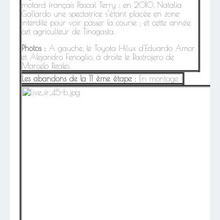
motard français Pascal Terry ; en 2010, Natalia
Gallardo une spectatrice s’étant placée en zone
interdite pour voir passer la course ; et cette année
cet agriculteur de Tinogasta.
Photos :
A gauche, le Toyota Hilux d'Eduardo Amor
et Alejandro Fenoglio, à droite le Rastrojero de
Marcelo Reales
Les abandons de la 11 ème étape :
En montage !