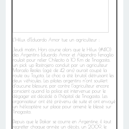
L’Hilux d’Eduardo Amor tue un agriculteur :
Jeudi matin, Hors course alors que le Hilux (#410)
des Argentins Eduardo Amor et Alejandro Fenoglio
roulait pour relier Chilecito à 10 Km de Tinogasta,
un pick up Rastrojero conduit par un agriculteur
Marcelo Reales (agé de 42 ans) aurait coupé la
route au Toyota. Le choc a été brutal détruisant les
deux véhicules. Les pilotes argentins n’ont souffert
d’aucune blessure, par contre l’agriculteur encore
conscient quand la police est intervenue pour le
dégager est décédé à l’hôpital de Tinogasta. Les
organisateur ont été prévenu de suite et ont envoyé
un hélicoptère sur place pour amené le blessé sur
Tinogasta.
Depuis que le Dakar se courre en Argentine, il faut
regretter chaque année un décès, un 2009, le