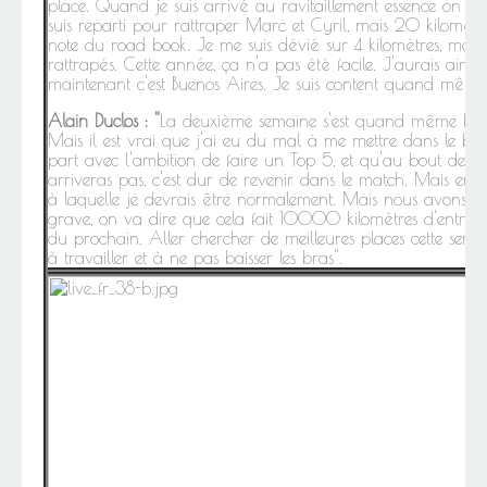
place. Quand je suis arrivé au ravitaillement essence on m'a 
suis reparti pour rattraper Marc et Cyril, mais 20 kilomètres
note du road book. Je me suis dévié sur 4 kilomètres, mais e
rattrapés. Cette année, ça n'a pas été facile. J'aurais aimé
maintenant c'est Buenos Aires. Je suis content quand même
Alain Duclos : "
La deuxième semaine s'est quand même bien
Mais il est vrai que j'ai eu du mal à me mettre dans le ba
part avec l'ambition de faire un Top 5, et qu'au bout de
arriveras pas, c'est dur de revenir dans le match. Mais en d
à laquelle je devrais être normalement. Mais nous avons ma
grave, on va dire que cela fait 10000 kilomètres d'entraî
du prochain. Aller chercher de meilleures places cette sem
à travailler et à ne pas baisser les bras".