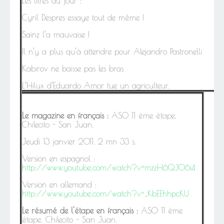
Les titres du jour :
Cyril Despres essaye tout de même !
Sainz l’a mauvaise !
Il n’y a plus qu’à attendre pour Alejandro Pastronelli
Kabirov ne baisse pas les bras
L’Hilux d’Eduardo Amor tue un agriculteur.
Le magazine en français :
ASO 11 ème étape.
Chilecito - San Juan.
Jeudi 13 janvier 2011. 2 mn 33 s.
Version en espagnol :
http://www.youtube.com/watch?v=mzzH6QJO6i4
Version en allemand :
http://www.youtube.com/watch?v=_KbEEhhpcKU
Le résumé de l'étape en français
:
ASO 11 ème
étape. Chilecito - San Juan.