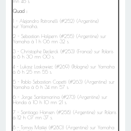
mn 46 s.
Quad :
1 -
Alejandro Patronelli (#252) (Argentine)
sur Yamaha.
2 -
Sebastian Halpern (#255) (Argentine) sur
Yamaha à 1 h 06 mn 32 s.
3 - Christophe Declerck (#253) (France) sur Polaris
à 6 h 30 mn 00 s.
4 - Lukasz Laskawiec (#269) (Pologne) sur Yamaha
à 6 h 25 mn 55 s.
5 - Pablo Sebastian Copetti (#263) (Argentine) sur
Yamaha à 6 h 34 mn 57 s.
6
-
Jorge Santamarina (#273) (Argentine) sur
Honda à 10 h 10 mn 21 s.
7 - Santiago Hansen (#258) (Argentine) sur Polaris
à 12 h 07 mn 37 s.
8 - Tomas Maffei (#280) (Argentine) sur Yamaha