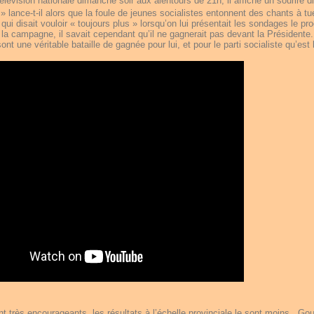
élévision nationale dimanche soir aux alentours de 21h, il affiche un sourire d
» lance-t-il alors que la foule de jeunes socialistes entonnent des chants à tu
 qui disait vouloir « toujours plus » lorsqu’on lui présentait les sondages le p
 la campagne, il savait cependant qu’il ne gagnerait pas devant la Présidente.
nt une véritable bataille de gagnée pour lui, et pour le parti socialiste qu’est
ont très encourageants, les résultats à l’échelle provinciale le sont moins.
Gou