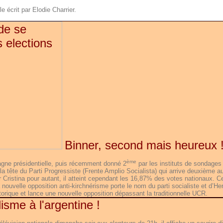
cle écrit par Elodie Charrier.
Binner, second mais heureux 
ème
ne présidentielle, puis récemment donné 2
par les instituts de sondages
la tête du Parti Progressiste (Frente Amplio Socialista) qui arrive deuxième a
r Cristina pour autant, il atteint cependant les 16,87% des votes nationaux. C
 nouvelle opposition anti-kirchnérisme porte le nom du parti socialiste et d’H
storique et lance une nouvelle opposition dépassant la traditionnelle UCR.
lisme à l'argentine !