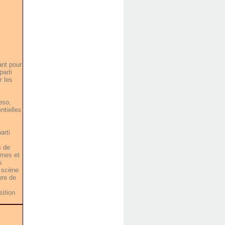
ant pour
parti
r les
eso,
ntielles
arti
s de
rmes et
s
a scène
bre de
sition