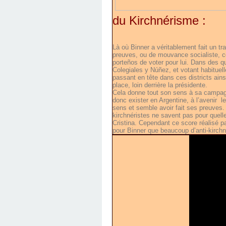
du Kirchnérisme :
Là où Binner a véritablement fait un tr
preuves, ou de mouvance socialiste, 
porteños de voter pour lui. Dans des q
Colegiales y Núñez, et votant habituell
passant en tête dans ces districts ains
place, loin derrière la présidente.
Cela donne tout son sens à sa campagne
donc exister en Argentine, à l’avenir
le
sens et semble avoir fait ses preuves. B
kirchnéristes ne savent pas pour quelle
Cristina. Cependant ce score réalisé pa
pour Binner que beaucoup d’anti-kirchné