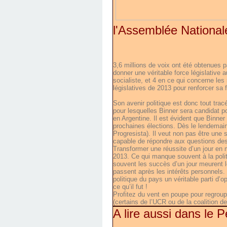
l'Assemblée National
3,6 millions de voix ont été obtenues p
donner une véritable force législative 
socialiste, et 4 en ce qui concerne le
législatives de 2013 pour renforcer sa f
Son avenir politique est donc tout tra
pour lesquelles Binner sera candidat p
en Argentine. Il est évident que Binner v
prochaines élections. Dès le lendemain 
Progresista). Il veut non pas être une 
capable de répondre aux questions des 
Transformer une réussite d’un jour en 
2013. Ce qui manque souvent à la politi
souvent les succès d’un jour meurent l
passent après les intérêts personnels.
politique du pays un véritable parti d’
ce qu’il fut !
Profitez du vent en poupe pour regroup
(certains de l’UCR ou de la coalition de 
A lire aussi dans le P