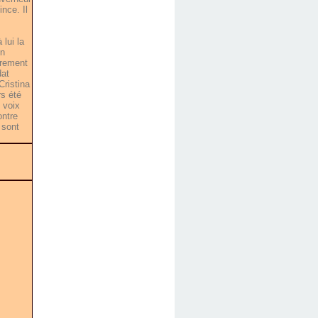
nce. Il
lui la
on
èrement
dat
Cristina
rs été
 voix
ontre
 sont