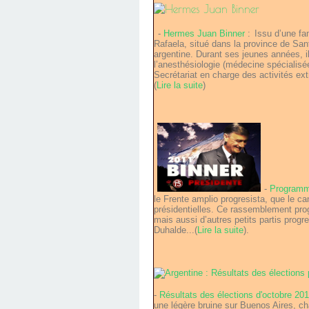
-
Hermes Juan Binner
:
Issu d’une fa
Rafaela, situé dans la province de Santa
argentine. Durant ses jeunes années, il 
l’anesthésiologie (médecine spécialisé
Secrétariat en charge des activités ext
(
Lire la suite
)
-
Programm
le Frente amplio progresista, que le c
présidentielles. Ce rassemblement progr
mais aussi d’autres petits partis progr
Duhalde...(
Lire la suite
).
-
Résultats des élections d'octobre 20
une légère bruine sur Buenos Aires, ch