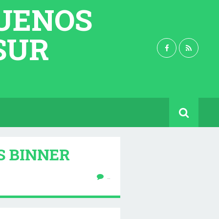
BUENOS
 SUR
S BINNER
…