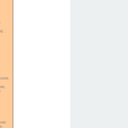
t
)...
siste,
ste,
e
avec
on