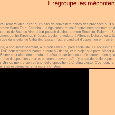
Il regroupe les méconten
avail remarquable, c’est qu’en plus de convaincre certes des provinces où il a 
comme Santa Fe et Cordoba, il a également réussi à convaincre bon nombre 
uartiers de Buenos Aires à fort pouvoir d’achat, comme Recoleta, Palermo, Be
ement contre Kirchner, il réussit à voler la vedette à Alfonsin, Duhalde ou à S
i que dans celui de Caballito, laissant l’autre candidat d’opposition en troisiè
, à son investissement, à la croissance du parti socialiste. Le socialisme 
 FAP peut réellement barrer la route à Cristina, et le projet que porte Binner a
inner peut ainsi être satisfait du résultat car beaucoup d’électeurs, bien qu’a
 force d’opposition voter, et estiment souvent qu’il n’y a pas de réelle opposit
r Binner, montre bien qu’une réelle opposition à Cristina existe. C’est donc e
ristes espèrent barrer la route à Cristina.