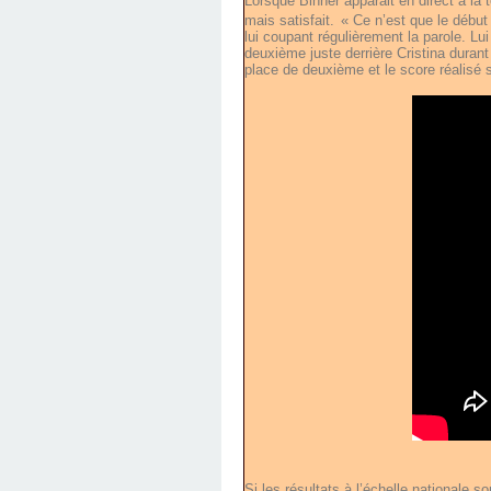
Lorsque Binner apparait en direct à la t
mais satisfait.
« Ce n’est que le début 
lui coupant régulièrement la parole. Lui
deuxième juste derrière Cristina durant
place de deuxième et le score réalisé so
Si les résultats à l’échelle nationale s