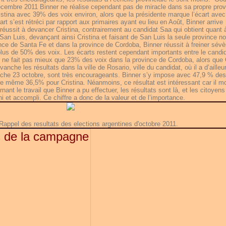
écembre 2011 Binner ne réalise cependant pas de miracle dans sa propre provi
ristina avec 39% des voix environ, alors que la présidente marque l’écart avec
 s’est rétréci par rapport aux primaires ayant eu lieu en Août, Binner arrive
éussit à devancer Cristina, contrairement au candidat Saa qui obtient quant à 
San Luis, devançant ainsi Cristina et faisant de San Luis la seule province n
nce de Santa Fe et dans la province de Cordoba, Binner réussit à freiner sév
 plus de 50% des voix. Les écarts restent cependant importants entre le candi
er ne fait pas mieux que 23% des voix dans la province de Cordoba, alors que 
che les résultats dans la ville de Rosario, ville du candidat, où il a d’ailleu
che 23 octobre, sont très encourageants. Binner s’y impose avec 47,9 % des
de même 36,5% pour Cristina. Néanmoins, ce résultat est intéressant car il m
rnant le travail que Binner a pu effectuer, les résultats sont là, et les citoyens
rni et accompli. Ce chiffre a donc de la valeur et de l’importance.
appel des resultats des elections argentines d'octobre 2011.