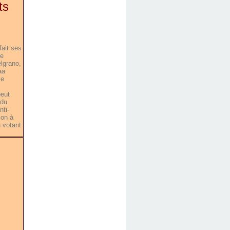
ts
fait ses
de
lgrano,
aa
me
peut
 du
nti-
ion à
n votant