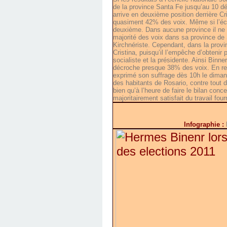
de la province Santa Fe jusqu’au 10 d
arrive en deuxième position derrière C
quasiment 42% des voix. Même si l’écart
deuxième. Dans aucune province il ne r
majorité des voix dans sa province de 
Kirchnériste. Cependant, dans la provi
Cristina, puisqu’il l’empêche d’obtenir
socialiste et la présidente. Ainsi Binn
décroche presque 38% des voix. En revan
exprimé son suffrage dès 10h le diman
des habitants de Rosario, contre tout 
bien qu’à l’heure de faire le bilan conce
majoritairement satisfait du travail fou
Infographie :
R