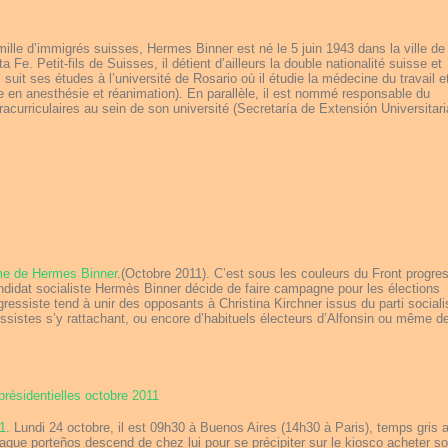
mille d’immigrés suisses, Hermes Binner est né le 5 juin 1943 dans la ville de
 Fe. Petit-fils de Suisses, il détient d’ailleurs la double nationalité suisse et
suit ses études à l’université de Rosario où il étudie la médecine du travail e
e en anesthésie et réanimation). En parallèle, il est nommé responsable du
racurriculaires au sein de son université (Secretaría de Extensión Universitaria
e de Hermes Binner
.(Octobre 2011).
C’est sous les couleurs du Front progres
andidat socialiste Hermès Binner décide de faire campagne pour les élections
essiste tend à unir des opposants à Christina Kirchner issus du parti sociali
essistes s’y rattachant, ou encore d’habituels électeurs d’Alfonsin ou même d
11
.
Lundi 24 octobre, il est 09h30 à Buenos Aires (14h30 à Paris), temps gris 
aque porteños descend de chez lui pour se précipiter sur le kiosco acheter s