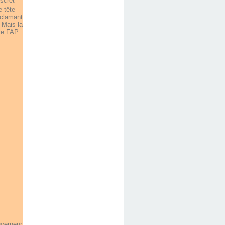
iscret
e-tête
roclamant
 Mais la
 le FAP.
verneur