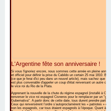
L'Argentine fête son anniversaire !
Si vous l'ignoriez encore, nous sommes cette année en pleine année d
et officiel pour définir la prise du Cabildo un certain 25 mai 1810. Bre
(ce que je ferai d'ici peu dans un nouvel article), mais sachez que le
est plus convenable d'appeler un coup d'état renversant un autre coup 
le vice roi du Rio de la Plata.
Apprenant la nouvelle de la chute du régime espagnol (installé à Cadi
renverser le vice roi espagnol Cisneros pour le remplacer par un "gro
Gubernativa". A partir donc de cette date, tous durent prendre parti p
Ceux qui renversèrent l’ordre s’autoproclamèrent les « patriotes » et déf
non les espagnols, car tous étaient espagnols à l’époque. Quant à ceux