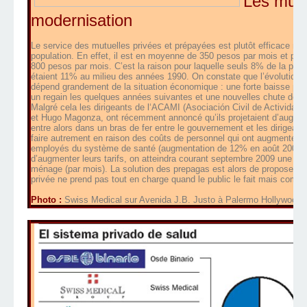
Les mutue
modernisation
Le service des mutuelles privées et prépayées est plutôt efficace mai
population. En effet, il est en moyenne de 350 pesos par mois et par
800 pesos par mois. C’est la raison pour laquelle seuls 8% de la populat
étaient 11% au milieu des années 1990. On constate que l’évolution de
dépend grandement de la situation économique : une forte baisse pen
un regain les quelques années suivantes et une nouvelles chute depu
Malgré cela les dirigeants de l‘ACAMI (Asociación Civil de Activida
et Hugo Magonza, ont récemment annoncé qu’ils projetaient d’augmen
entre alors dans un bras de fer entre le gouvernement et les dirigean
faire autrement en raison des coûts de personnel qui ont augmenté av
employés du système de santé (augmentation de 12% en août 2009). L
d’augmenter leurs tarifs, on atteindra courant septembre 2009 une m
ménage (par mois). La solution des prepagas est alors de proposer une
privée ne prend pas tout en charge quand le public le fait mais complè
Photo :
Swiss Medical sur Avenida J.B. Justo à Palermo Hollywood.