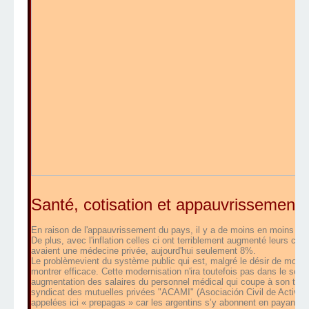
Santé, cotisation et appauvrissement 
En raison de l'appauvrissement du pays, il y a de moins en moins de
De plus, avec l'inflation celles ci ont terriblement augmenté leurs co
avaient une médecine privée, aujourd'hui seulement 8%.
Le problèmevient du système public qui est, malgré le désir de moder
montrer efficace. Cette modernisation n'ira toutefois pas dans le sen
augmentation des salaires du personnel médical qui coupe à son tour
syndicat des mutuelles privées "ACAMI" (Asociación Civil de Activi
appelées ici « prepagas » car les argentins s’y abonnent en payant un