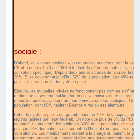
sociale :
D’abord, les « obras sociales », ou mutuelles ouvrières, sont la base
L’Etat a depuis 1970 (loi 18610) le droit de gérer ces mutuelles, qui s
cotisation spécifique). Depuis deux ans et à cause de la crise, les 
20%. Elles couvrent aujourd’hui 52% de la population. Les 48% restan
public, soit sous celle du système privé…
Ensuite, les mutuelles privées ne fonctionnent pas comme en France
rembourse le système public (car on doit « choisir » entre les systè
mutuelles privées agissent au même niveau que les publiques. On en 
population, dont 80% habitent Buenos Aires ou ses alentours.
Enfin, le système public est gratuit concerne 40% de la population et es
régions (aidées par l’état fédéral). On note que plus de 8% du PIB a
de santé. La pauvreté des habitants (40% de la population vit sous le
puisque 33% des patients qui sortent de l’hôpital n'ont pas les moyen
consultation. Les medicaments restent à la charge du patient, le gouve
traitements, encore faut il savoir si c'est aux gouvernements regiona