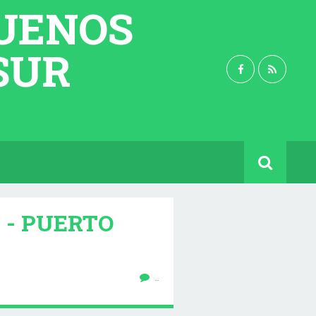
BUENOS
 SUR
A - PUERTO
…