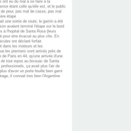
s ont eu du mal à se faire à la
se étant celle qu'elle est, et le public
al de peur, pas mal de casse, pas mal
ière étape
it une sortie de route, le gamin a été
ison avaient terminé l'étape sur le bord
és à l'hopital de Santa Rosa (leurs
té pour etre évacué au plus vite. En
ules ont déclaré forfait.
ut dans les moteurs et les
e les premiers sont arrivés près de
 de Paris en 44, qu'une arrivée d'une
té de tout repos au bivouac de Santa
rofessionels, ça avait plus l'air de
lus d'avoir un porte feuille bien garni
ge, il connait tres bien l'Argentine