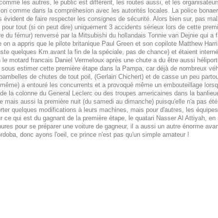
omme les autres, le public est différent, les routes aussi, et les organisateur
ation comme dans la compréhesion avec les autorités locales. La police bonaeren
s évident de faire respecter les consignes de sécurité. Alors bien sur, pas m
t pour tout (si on peut dire) uniquement 3 accidents sérieux lors de cette prem
re du fémur) renversé par la Mitsubishi du hollandais Tonnie van Dejnie qui a fa
ite on a appris que le pilote britanique Paul Green et son copilote Matthew Harr
 (juste quelques Km.avant la fin de la spéciale, pas de chance) et étaient intern
n le motard francais Daniel Vermeloux après une chute a du être aussi hélipor
as sous estimer cette première étape dans la Pampa, car déjà de nombreux véhic
bambelles de chutes de tout poil, (Gerlain Chichert) et de casse un peu parto
p même) a entouré les concurrents et a provoqué même un embouteillage lorsqu
e de la colonne du General Leclerc ou des troupes americaines dans la banlieue
cile mais aussi la première nuit (du samedi au dimanche) puisqu'elle n'a pas é
rter quelques modifications à leurs machines, mais pour d'autres, les équipes p
r ce qui est du gagnant de la première étape, le quatari Nasser Al Attiyah, en p
ures pour se préparer une voiture de gagneur, il a aussi un autre énorme avanta
ordoba, donc ayons l'oeil, ce prince n'est pas qu'un simple amateur !