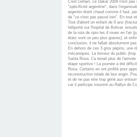
C'est certain, ce Dakar 2009 n'est pas c
"spécificité argentine", dans l'organis
argentin étant chaud comme il faut, pa
de "ce n'est pas passé loin". En tout e
Tout d'abord un enfant de 8 ans (fractu
héliporté sur l'hopital de Bolivar, ensu
de la ruta de ripio les 4 roues en l'air
états sont un peu plus graves), et enfi
conclusion, il ne fallait absolument p
En dehors de ces 3 gros pépins, une ri
mécaniques. La ferveur du public (tro
Santa Rosa. Ca tenait plus de l'arrivé
étape sportive ! La journée a été diffi
Rosa. Certains en ont profité pour appo
reconstruction totale de leur engin. Pou
et de ne pas etre trop géné aux entourn
car il participe souvent au Rallye de C