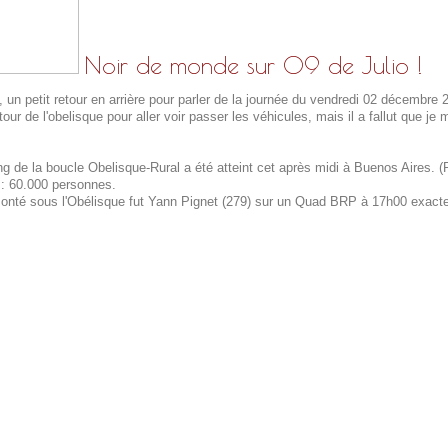
Noir de monde sur 09 de Julio !
, un petit retour en arrière pour parler de la journée du vendredi 02 décembre
de l'obelisque pour aller voir passer les véhicules, mais il a fallut que je 
ng de la boucle Obelisque-Rural a été atteint cet après midi à Buenos Aires. (P
 : 60.000 personnes.
monté sous l'Obélisque fut Yann Pignet (279) sur un Quad BRP à 17h00 exact