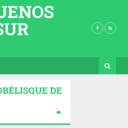
BUENOS
 SUR
OBÉLISQUE DE
…