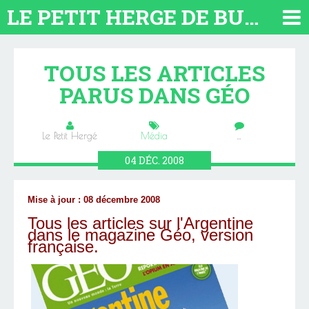
LE PETIT HERGE DE BUENOS AIRES 2026. TOUT SUR L'ARGENTINE
TOUS LES ARTICLES
PARUS DANS GÉO
Le Petit Hergé
Média
…
04
DÉC.
2008
Mise à jour : 08 décembre 2008
Tous les articles sur l'Argentine
dans le magazine Géo, version
française.