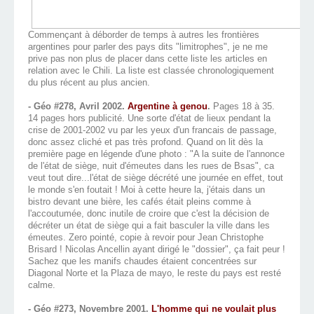
Commençant à déborder de temps à autres les frontières
argentines pour parler des pays dits "limitrophes", je ne me
prive pas non plus de placer dans cette liste les articles en
relation avec le Chili. La liste est classée chronologiquement
du plus récent au plus ancien.
- Géo #278, Avril 2002.
Argentine à genou
.
Pages 18 à 35.
14 pages hors publicité. Une sorte d'état de lieux pendant la
crise de 2001-2002 vu par les yeux d'un francais de passage,
donc assez cliché et pas très profond. Quand on lit dès la
première page en légende d'une photo : "A la suite de l'annonce
de l'état de siège, nuit d'émeutes dans les rues de Bsas", ca
veut tout dire...l'état de siège décrété une journée en effet, tout
le monde s'en foutait ! Moi à cette heure la, j'étais dans un
bistro devant une bière, les cafés était pleins comme à
l'accoutumée, donc inutile de croire que c'est la décision de
décréter un état de siège qui a fait basculer la ville dans les
émeutes. Zero pointé, copie à revoir pour Jean Christophe
Brisard ! Nicolas Ancellin ayant dirigé le "dossier", ça fait peur !
Sachez que les manifs chaudes étaient concentrées sur
Diagonal Norte et la Plaza de mayo, le reste du pays est resté
calme.
- Géo #273, Novembre 2001.
L'homme qui ne voulait plus