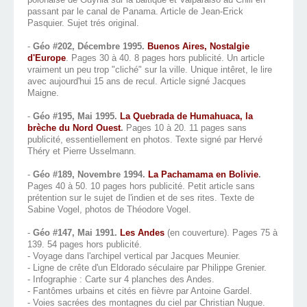
passant par le canal de Panama. Article de Jean-Erick
Pasquier. Sujet trés original.
-
Géo #202, Décembre 1995.
Buenos Aires, Nostalgie
d'Europe
. Pages 30 à 40. 8 pages hors publicité. Un article
vraiment un peu trop "cliché" sur la ville. Unique intêret, le lire
avec aujourd'hui 15 ans de recul. Article signé Jacques
Maigne.
-
Géo #195, Mai 1995.
La Quebrada de Humahuaca, la
brèche du Nord Ouest
.
Pages 10 à 20. 11 pages sans
publicité, essentiellement en photos. Texte signé par Hervé
Théry et Pierre Usselmann.
-
Géo #189, Novembre 1994.
La Pachamama en Bolivie
.
Pages 40 à 50. 10 pages hors publicité. Petit article sans
prétention sur le sujet de l'indien et de ses rites. Texte de
Sabine Vogel, photos de Théodore Vogel.
-
Géo #147, Mai 1991.
Les Andes
(en couverture). Pages 75 à
139. 54 pages hors publicité.
- Voyage dans l'archipel vertical par Jacques Meunier.
- Ligne de crête d'un Eldorado séculaire par Philippe Grenier.
- Infographie : Carte sur 4 planches des Andes.
- Fantômes urbains et cités en fièvre par Antoine Gardel.
- Voies sacrées des montagnes du ciel par Christian Nugue.