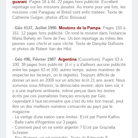
guarani
. Pages 18 à 44. 22 pages hors publicité. Excellent
reportage sur les missions jésuites. Au moins pour une fois, les
missions coté Paraguay et Brésil sont enfin traitées. Texte de
Catherine Guigon, photos d'Eric Brissaud.
-
Géo #137, Juillet 1990.
Moutons de la Pampa
. Pages 150 à
161. 12 pages hors publicité. On tond le mouton dans l'estancia
Maria Behety en Terre de Feu. Un bon reportage au milieu des
peones sans chichi et sans cliché. Texte de Danyèle Dulhoste
et photos de Robert Van der Hilst.
-
Géo #96, Février 1987
.
Argentine
(Couverture). Pages 63 à
100. 38 pages hors publicité. (il n' y a d'ailleurs aucune publicité
entre les pages 63 et 100, autres temps, autres manières de
respecter les lecteurs, on le regrette). Toujours difficile de
donner un avis en 2008 sur un articles écrit 21 ans avant. Nous
sommes sous Alfonsin; la démocratie revient, alors bien sûr, il
y a une euphorie ambiante, même perçue dans les textes
écrits par ces journalistes français envoyés par Géo.
cependant il faut reconnaitre que c'est du très bon travail, peut
être un des meilleurs numéros consacrés au pays par le
magazine.
- Le vertige d'une nation sans limites. Ecrit par Pierre Kalfon.
- Belle carte d'Argentine sur 3 pages.
- Comment peut on se sentir argentin ? Ecrit par Graziella
Schneier.
- Etre Porteno, un art inimitable. Texte de Edmundo E.