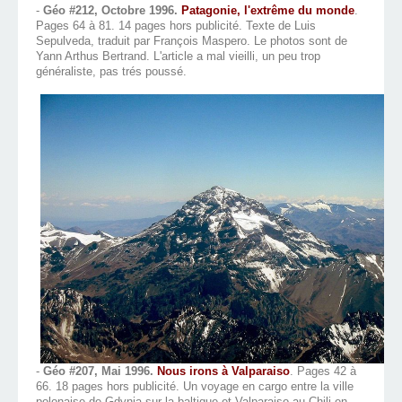
-
Géo #212, Octobre 1996.
Patagonie, l'extrême du monde
.
Pages 64 à 81. 14 pages hors publicité. Texte de Luis
Sepulveda, traduit par François Maspero. Le photos sont de
Yann Arthus Bertrand. L'article a mal vieilli, un peu trop
généraliste, pas trés poussé.
-
Géo #207, Mai 1996.
Nous irons à Valparaiso
. Pages 42 à
66. 18 pages hors publicité. Un voyage en cargo entre la ville
polonaise de Gdynia sur la baltique et Valparaiso au Chili en