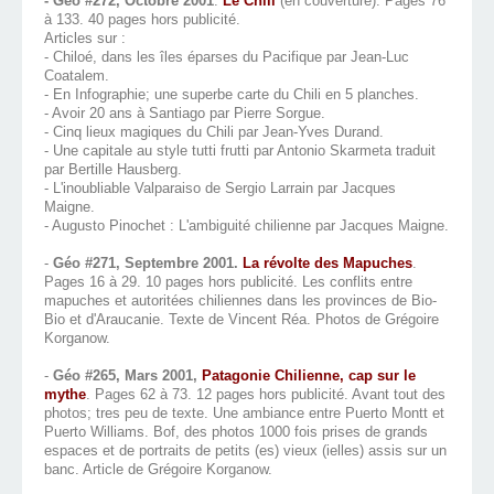
- Géo #272, Octobre 2001
.
Le Chili
(en couverture). Pages 76
à 133. 40 pages hors publicité.
Articles sur :
- Chiloé, dans les îles éparses du Pacifique par Jean-Luc
Coatalem.
- En Infographie; une superbe carte du Chili en 5 planches.
- Avoir 20 ans à Santiago par Pierre Sorgue.
- Cinq lieux magiques du Chili par Jean-Yves Durand.
- Une capitale au style tutti frutti par Antonio Skarmeta traduit
par Bertille Hausberg.
- L'inoubliable Valparaiso de Sergio Larrain par Jacques
Maigne.
- Augusto Pinochet : L'ambiguité chilienne par Jacques Maigne.
-
Géo #271, Septembre 2001.
La révolte des Mapuches
.
Pages 16 à 29. 10 pages hors publicité. Les conflits entre
mapuches et autoritées chiliennes dans les provinces de Bio-
Bio et d'Araucanie. Texte de Vincent Réa. Photos de Grégoire
Korganow.
-
Géo #265, Mars 2001,
Patagonie
Chilienne, cap sur le
mythe
. Pages 62 à 73. 12 pages hors publicité. Avant tout des
photos; tres peu de texte. Une ambiance entre Puerto Montt et
Puerto Williams. Bof, des photos 1000 fois prises de grands
espaces et de portraits de petits (es) vieux (ielles) assis sur un
banc. Article de Grégoire Korganow.