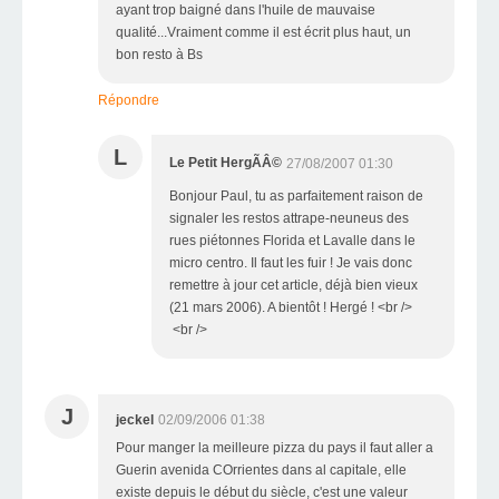
ayant trop baigné dans l'huile de mauvaise
qualité...Vraiment comme il est écrit plus haut, un
bon resto à Bs
Répondre
L
Le Petit HergÃÂ©
27/08/2007 01:30
Bonjour Paul, tu as parfaitement raison de
signaler les restos attrape-neuneus des
rues piétonnes Florida et Lavalle dans le
micro centro. Il faut les fuir ! Je vais donc
remettre à jour cet article, déjà bien vieux
(21 mars 2006). A bientôt ! Hergé ! <br />
<br />
J
jeckel
02/09/2006 01:38
Pour manger la meilleure pizza du pays il faut aller a
Guerin avenida COrrientes dans al capitale, elle
existe depuis le début du siècle, c'est une valeur