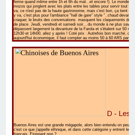
ferme quand même entre 1h et 6h du mat...et encore !). Le monde s'
mozos qui jonglent avec les plats entre les tables pour servir tout le 
va, ce n'est pas de la haute gastronomie, mais c'est bon, ça tient au 
y va, c'est plus pour l'ambiance "hall de gare" style "..chaud devant... 
craquer, le bruits des conversations masquent les claquements des a
de place. Jeudi, vendredi et samedi soir....du monde à ne plus savoir qu
dépassent largement la devanture de la Farola et s'étalent sur 50 m. 
12h30 et 14h00, allez y après ! Coté prix : Autrefois bon marché, depuis
aujourd'hui économique, il faut compter au moins 50 à 60 ARS par 
D - Les 
Buenos Aires est une grande mégapole, alors bien entendu on peut aus
c'est ce que j'appelle ethnique, et dans cette catégorie y entrent les 
français. Etonnant non ?