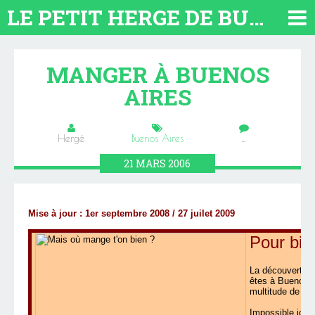
LE PETIT HERGE DE BUENOS AIRES 2026. TOUT SUR L'ARGENTINE
MANGER À BUENOS
AIRES
Hergé
Buenos Aires
…
21
MARS
2006
Mise à jour : 1er septembre 2008 / 27 juilet 2009
Pour bie
La découverte d'
êtes à Buenos A
multitude de bo
Impossible ici 