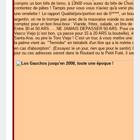
compris un bon bife de lomo, à 13h00 vous aurez du bife de Chorizo
contentez de pâtes ! Tampis pour vous vous n'aviez qu'à venir plus tôt
une omelette !
Le rapport Qualité/prix/portion est de 5*****, un boui-
argentin, on ne le trompe pas avec de la mauvaise viande ou avec un 
comptez pour un bon boui-boui : Viande, frites, salade, un litre de bièr
Entre 30 et 50 ARS .... NE JAMAIS DEPASSER 50 ARS. Pour ceux qui
Vasco Viejo (c’est bon, ça passe pour 15 à 20 ARS la bouteille), évit
Santa Ana. ou pire le Toro Viejo ! C’est un truc à vous mettre une ba
la palme vient au "Termidor" en tetrabrik d'un litre qui a le mérite d
en cas d'absorption". (Essayez le un jour, rien que pour le sentir)
Quel
jour ou ces adresses seront dans le Routard ou le Petit Futé, il sera tr