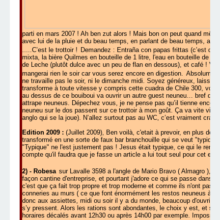
parti en mars 2007 ! Ah ben zut alors ! Mais bon on peut quand même 
avec lui de la pluie et du beau temps, en parlant de beau temps, allez
.....C’est le trottoir !
Demandez : Entraña con papas frittas (c’est de 
mixta, la bière Quilmes en bouteille de 1 litre, l'eau en bouteille de 1/
de Leche (plutôt dulce avec un peu de flan en dessous), et café ! Vou
mangerai rien le soir car vous serez encore en digestion.
Absolument p
ne travaille pas le soir, ni le dimanche midi. Soyez généreux, laissez
transforme à toute vitesse y compris cette cuadra de Chile 300, voila 
au dessus de ce bouiboui va ouvrir un autre guest neuneu… bref d’ic
attrape neuneus. Dépechez vous, je ne pense pas qu’il tienne encore
neuneu sur le dos passent sur ce trottoir à mon goût. Ça va vite virer 
anglo qui se la joue). N’allez surtout pas au WC, c’est vraiment crapou
Edition 2009 :
(Juillet 2009), Ben voilà, c'etait à prevoir, en plus d
transformé en une sorte de faux bar branchouille qui se veut "typique" 
"Typique" ne l'est justement pas ! Jesus était typique, ce qui le rempl
compte qu'il faudra que je fasse un article a lui tout seul pour cet en
2) - Robesa
sur Lavalle 3598 a l'angle de Mario Bravo ( Almagro ), ri
façon cantine d'entreprise, et pourtant j'adore ce qui se passe dans le
c'est que ça fait trop propre et trop moderne et comme ils n'ont pas 
conneries au murs ( ce que font énormément les restos neuneus à Bs
donc aux assiettes, midi ou soir il y a du monde, beaucoup d'ouvriers 
s’y pressent. Alors les rations sont abondantes, le choix y est, et surt
horaires décalés avant 12h30 ou après 14h00 par exemple. Impossib