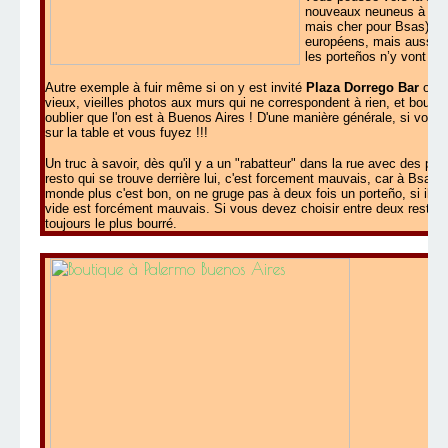
nouveaux neuneus à votre
mais cher pour Bsas). Il
européens, mais aussi des
les porteños n’y vont plu
Autre exemple à fuir même si on y est invité
Plaza Dorrego Bar
ou
E
vieux, vieilles photos aux murs qui ne correspondent à rien, et bour
oublier que l'on est à Buenos Aires ! D'une manière générale, si vou
sur la table et vous fuyez !!!
Un truc à savoir, dès qu'il y a un "rabatteur" dans la rue avec des pr
resto qui se trouve derrière lui, c'est forcement mauvais, car à Bsas,
monde plus c'est bon, on ne gruge pas à deux fois un porteño, si il y 
vide est forcément mauvais. Si vous devez choisir entre deux restos l
toujours le plus bourré.