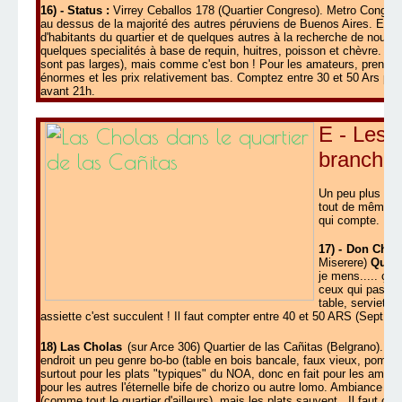
16) - Status :
Virrey Ceballos 178 (Quartier Congreso). Metro Congreso
au dessus de la majorité des autres péruviens de Buenos Aires. E
d'habitants du quartier et de quelques autres à la recherche de nouve
quelques specialités à base de requin, huitres, poisson et chèvre. On 
sont pas larges), mais comme c'est bon ! Pour les amateurs, prennez 
énormes et les prix relativement bas. Comptez entre 30 et 50 Ars par pe
avant 21h.
E - Les 
branchou
Un peu plus clas
tout de même la 
qui compte.
17) -
Don Chic
Miserere)
Quart
je mens..... ça b
ceux qui passent
table, serviette
assiette c'est succulent ! Il faut compter entre 40 et 50 ARS (Sept 20
18) Las Cholas
(sur Arce 306) Quartier de las Cañitas (Belgrano). P
endroit un peu genre bo-bo (table en bois bancale, faux vieux, pommet
surtout pour les plats "typiques" du NOA, donc en fait pour les amat
pour les autres l'éternelle bife de chorizo ou autre lomo. Ambiance "n
(comme tout le quartier d'ailleurs), mais les plats sauvent. Il faut 