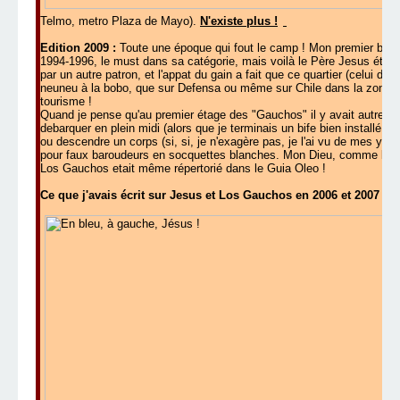
Telmo, metro Plaza de Mayo).
N'existe plus !
Edition 2009 :
Toute une époque qui fout le camp ! Mon premier boui b
1994-1996, le must dans sa catégorie, mais voilà le Père Jesus étais
par un autre patron, et l'appat du gain a fait que ce quartier (celui d
neuneu à la bobo, que sur Defensa ou même sur Chile dans la zone Ba
tourisme !
Quand je pense qu'au premier étage des "Gauchos" il y avait autrefois u
debarquer en plein midi (alors que je terminais un bife bien installé à un
ou descendre un corps (si, si, je n'exagère pas, je l'ai vu de mes yeu
pour faux baroudeurs en socquettes blanches. Mon Dieu, comme les
Los Gauchos etait même répertorié dans le Guia Oleo !
Ce que j'avais écrit sur Jesus et Los Gauchos en 2006 et 2007 :