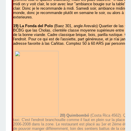
midi on y voit clair, le soir avec leur "ambiance bougie sur la table", 
clair. Donc je le recommande à midi. Samedi soir, ambiance midinet
monde, donc je recommande plutôt en semaine le soir, ou alors à midi 
exterieures.
19) La Fonda del Polo
(Baez 301, angle Arevalo) Quartier de las Cañi
BCBG que las Cholas, clientèle classe moyenne supérieure entre 30 et
de la bonne viande. Cadre classique brique, bois, parilla rustique. Con
l'endroit. Pour ce qui est de l'assiette, part généreuse, et je n'ai j
adresse favorite à las Cañitas. Comptez 50 à 60 ARS par personne (S
20) Quimbombó
(Costa Rica 4562). Quart
taxi. C'est l'endroit branchouille comme il faut en plein sur la place
2006-2008 dans la zone. Le restaurant est placé au 1er et 2ème étage 
de pouvoir manger différemment, loin des sentiers battus de la comida