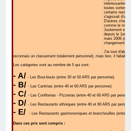
intéressantes de
toutes sortes, l
certains restent
s'agissait d'un 
D'autres changen
comme le menu 
Justement en ce 
depuis le 1er se
mars 2006 (date
changement dans
J'ai tout d'abord
reconnais un classement totalement personnel), mais bon, il fallait t
Les catégories sont au nombre de 5 qui sont :
- A/
- Les Boui-bouis (entre 30 et 50 ARS par personne).
- B/
- Las Cantinas (entre 40 et 60 ARS par personne).
- C/
- Las Confiterias - Pizzerias (entre 40 et 60 ARS par personn
- D/
- Les Restaurants ethniques (entre 40 et 80 ARS par personn
- E/
- Les Restaurants gastronomiques et branchouilles (entre 6
Dans ces prix sont compris :