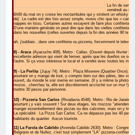
La fin de semai
vendredi au sa
6h00 du mat on y croise les noctambules qui y sirotent un whisky et le
déj’. Le cadre est des fois assez simple, moins chic que les « cantinas
nappes en tissu. Certaines autres essayent de faire plus confiterias q
D’une manière générale on peut dire que dans les vielles confiterias 
dans les nouvelles (celles ouvertes depuis la fin des années 90 le ni
ah, j'oubliais...dans une confiteria ou pizzeria, forcemment le televise
8) - Araca
(Ayacucho 408). Metro : Callao. (Ouvert depuis février 200
excellente adresse qui vient de fermer, après que les dueños se soient
l'autre. Si ça vous intéresse le local et à vendre avec toutes les inst
9) - La Perlita
(Jujuy 74). Metro : Plaza Miserere (Quartier Once).
A 
pourtant on y mange de tout, y compris bien sur des pâtes, des viand
ouvert, du monde le soir meme en semaine. (Il y a même la photo de
mozos...cherchez la, elle est discrètement accroché sur un mur !). Très 
mettre 30 pesos par personne.
10) - Pizzeria San Carlos
(Rivadavia 4548). Metro : Rio de Janeiro (Q
pourtant j y vais souvent ! Sur deux étages, les mozzos "atienden al 
manger essentiellement des pizzas ou des calzones, mais on y trouve
La spécialité : La Pizza San Carlos. Ca ne dépasse pas les 40 pesos 
habitants du quartier.
Aucun touriste.
11) La Farola de Cabildo
(Avenida Cabildo 2630). Metro : Congreso d
Belgrano et de Nuñez, c'est tout simplement "LA" pizzeria-confiteria 