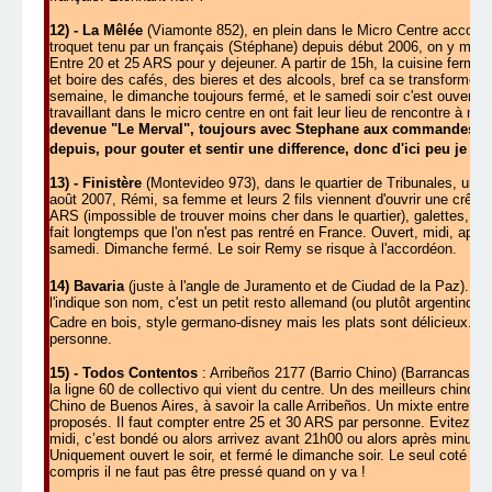
12) - La Mêlée
(Viamonte 852), en plein dans le Micro Centre accolé au
troquet tenu par un français (Stéphane) depuis début 2006, on y mang
Entre 20 et 25 ARS pour y dejeuner. A partir de 15h, la cuisine ferme
et boire des cafés, des bieres et des alcools, bref ca se transforme en 
semaine, le dimanche toujours fermé, et le samedi soir c'est ouvert 
travaillant dans le micro centre en ont fait leur lieu de rencontre à mid
devenue "Le Merval", toujours avec Stephane aux commandes et d
depuis, pour gouter et sentir une difference, donc d'ici peu je v
13) - Finistère
(Montevideo 973), dans le quartier de Tribunales, un d
août 2007, Rémi, sa femme et leurs 2 fils viennent d'ouvrir une crêperi
ARS (impossible de trouver moins cher dans le quartier), galettes, cre
fait longtemps que l'on n'est pas rentré en France.
Ouvert, midi, après 
samedi. Dimanche fermé. Le soir Remy se risque à l'accordéon.
14) Bavaria
(juste à l'angle de Juramento et de Ciudad de la Paz). M
l'indique son nom, c'est un petit resto allemand (ou plutôt argentino-
Cadre en bois, style germano-disney mais les plats sont délicieux.
La
personne.
15) - Todos Contentos
: Arribeños 2177 (Barrio Chino) (Barrancas d
la ligne 60 de collectivo qui vient du centre.
Un des meilleurs chinois 
Chino de Buenos Aires, à savoir la calle Arribeños.
Un mixte entre la 
proposés.
Il
faut
compter
entre 25 et 30 ARS par
personne.
Evitez le
midi, c’est bondé ou alors arrivez avant 21h00 ou alors après minuit. L
Uniquement ouvert le soir, et fermé le dimanche soir. Le seul coté nég
compris il ne faut pas être pressé quand on y va !