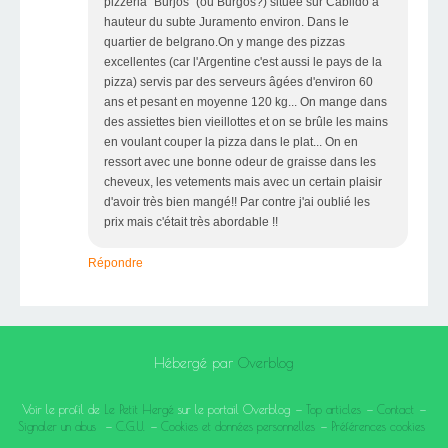
pizzeria "Burjos" (ou Burgos?) située sur Cabildo à
hauteur du subte Juramento environ. Dans le
quartier de belgrano.On y mange des pizzas
excellentes (car l'Argentine c'est aussi le pays de la
pizza) servis par des serveurs âgées d'environ 60
ans et pesant en moyenne 120 kg... On mange dans
des assiettes bien vieillottes et on se brûle les mains
en voulant couper la pizza dans le plat... On en
ressort avec une bonne odeur de graisse dans les
cheveux, les vetements mais avec un certain plaisir
d'avoir très bien mangé!! Par contre j'ai oublié les
prix mais c'était très abordable !!
Répondre
Hébergé par
Overblog
Voir le profil de
Le Petit Hergé
sur le portail Overblog
Top articles
Contact
Signaler un abus
C.G.U.
Cookies et données personnelles
Préférences cookies