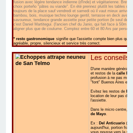
fusion avec légère tendance indienne (d'Inde) et végétarienne. Bref un
choix porteño "pâtes ou viande". En été prennez plutôt les tables qui 
toujours de la place sauf vendredi et samedi où il vaut mieux arrive
bambou, bois, musique techno lounge gentil, terrasse en deck avec par
savoureux, tendance grande assiette pour petite portion (le seul defaut
c'est Daniel Martitegui. (l'ancien chef du Janio, qui fait face à 50m d
aligner plus que de coutume. Comptez entre 60 et 80 Ars par person
* resto gastronomique
signifie que l'assiette compte bien plus que
agréable, propre, silencieux et service très correct
.
Les conseils 
D'une manière générale p
et restos de la
calle De
profusion à ne pas mett
"font" Buenos Aires en 4
Evitez les restos de
Pue
location de leur pas de 
l'assiette.
Dans le micro centre, év
de Mayo
.
Ex :
Del Anticuario
(Def
aujourd'hui, portion fran
vous pousse vers la sor