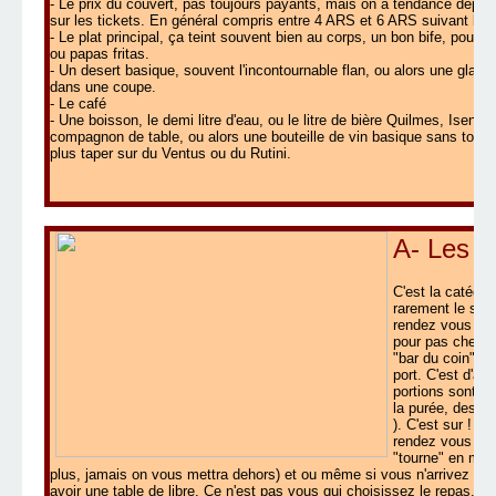
- Le prix du couvert, pas toujours payants, mais on a tendance depui
sur les tickets. En général compris entre 4 ARS et 6 ARS suivant le s
- Le plat principal, ça teint souvent bien au corps, un bon bife, pou
ou papas fritas.
- Un desert basique, souvent l'incontournable flan, ou alors une glac
dans une coupe.
- Le café
- Une boisson, le demi litre d'eau, ou le litre de bière Quilmes, Isenb
compagnon de table, ou alors une bouteille de vin basique sans tombe
plus taper sur du Ventus ou du Rutini.
A- Les B
C'est la catégor
rarement le soir
rendez vous des
pour pas cher (c
"bar du coin" ou 
port. C'est d'ab
portions sont ar
la purée, des pât
). C'est sur ! L
rendez vous gala
"tourne" en moi
plus, jamais on vous mettra dehors) et ou même si vous n'arrivez pa
avoir une table de libre. Ce n'est pas vous qui choisissez le repas, c e