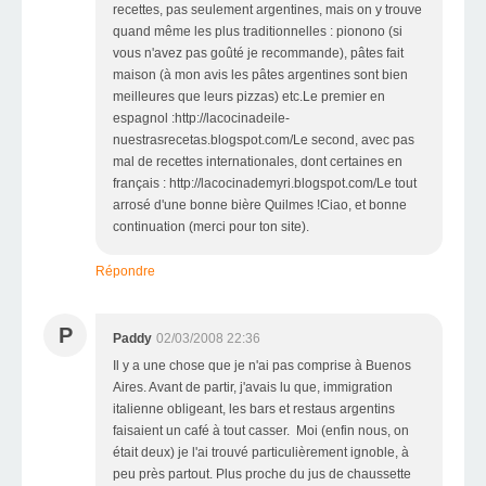
recettes, pas seulement argentines, mais on y trouve
quand même les plus traditionnelles : pionono (si
vous n'avez pas goûté je recommande), pâtes fait
maison (à mon avis les pâtes argentines sont bien
meilleures que leurs pizzas) etc.Le premier en
espagnol :http://lacocinadeile-
nuestrasrecetas.blogspot.com/Le second, avec pas
mal de recettes internationales, dont certaines en
français : http://lacocinademyri.blogspot.com/Le tout
arrosé d'une bonne bière Quilmes !Ciao, et bonne
continuation (merci pour ton site).
Répondre
P
Paddy
02/03/2008 22:36
Il y a une chose que je n'ai pas comprise à Buenos
Aires. Avant de partir, j'avais lu que, immigration
italienne obligeant, les bars et restaus argentins
faisaient un café à tout casser. Moi (enfin nous, on
était deux) je l'ai trouvé particulièrement ignoble, à
peu près partout. Plus proche du jus de chaussette