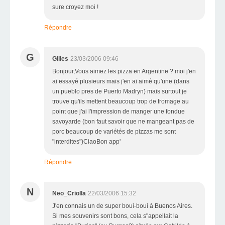
sure croyez moi !
Répondre
G
Gilles
23/03/2006 09:46
Bonjour,Vous aimez les pizza en Argentine ? moi j'en
ai essayé plusieurs mais j'en ai aimé qu'une (dans
un pueblo pres de Puerto Madryn) mais surtout je
trouve qu'ils mettent beaucoup trop de fromage au
point que j'ai l'impression de manger une fondue
savoyarde (bon faut savoir que ne mangeant pas de
porc beaucoup de variétés de pizzas me sont
"interdites")CiaoBon app'
Répondre
N
Neo_Criolla
22/03/2006 15:32
J'en connais un de super boui-boui à Buenos Aires.
Si mes souvenirs sont bons, cela s"appellait la