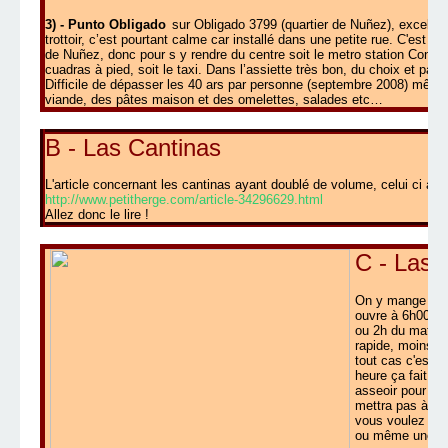
3) - Punto Obligado
sur Obligado 3799 (quartier de Nuñez), excellent
trottoir, c’est pourtant calme car installé dans une petite rue. C'est p
de Nuñez, donc pour s y rendre du centre soit le metro station Con
cuadras à pied, soit le taxi. Dans l’assiette très bon, du choix et pas 
Difficile de dépasser les 40 ars par personne (septembre 2008) même 
viande, des pâtes maison et des omelettes, salades etc…
B - Las Cantinas
L'article concernant les cantinas ayant doublé de volume, celui ci a 
http://www.petitherge.com/article-34296629.html
Allez donc le lire !
C - Las C
On y mange tout 
ouvre à 6h00 du
ou 2h du mat. En
rapide, moins c
tout cas c'est p
heure ça fait au
asseoir pour co
mettra pas à la 
vous voulez un 
ou même une pizz