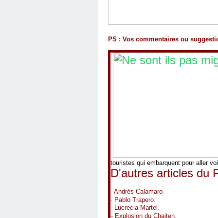
PS : Vos commentaires ou suggesti
touristes qui embarquent pour aller voi
D'autres articles du 
-
Andrés Calamaro
.
-
Pablo Trapero
.
-
Lucrecia Martel
.
-
Explosion du Chaiten
.