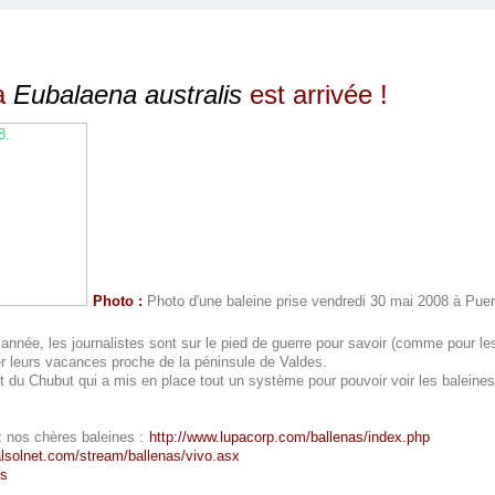
la
Eubalaena australis
est arrivée !
Photo :
Photo d'une baleine prise vendredi 30 mai 2008 à Puer
année, les journalistes sont sur le pied de guerre pour savoir (comme pour le
r leurs vacances proche de la péninsule de Valdes.
ent du Chubut qui a mis en place tout un système pour pouvoir voir les baleines
ez nos chères baleines :
http://www.lupacorp.com/ballenas/index.php
alsolnet.com/stream/ballenas/vivo.asx
as