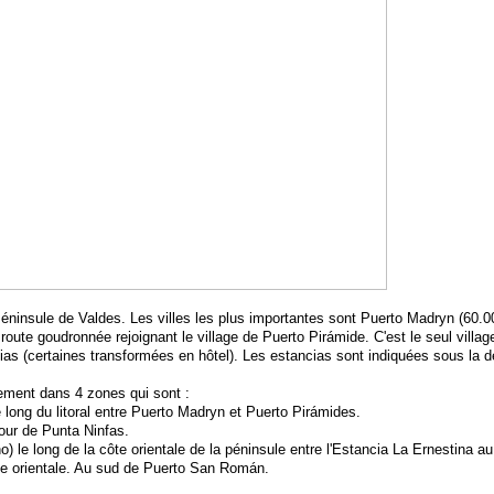
 Péninsule de Valdes. Les villes les plus importantes sont Puerto Madryn (60.
route goudronnée rejoignant le village de Puerto Pirámide. C'est le seul village 
s (certaines transformées en hôtel). Les estancias sont indiquées sous la dé
ement dans 4 zones qui sont :
e long du litoral entre Puerto Madryn et Puerto Pirámides.
our de Punta Ninfas.
o) le long de la côte orientale de la péninsule entre l'Estancia La Ernestina 
tie orientale. Au sud de Puerto San Román.