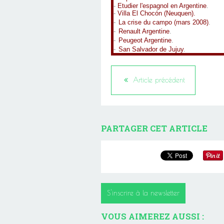
-
Etudier l'espagnol en Argentine
.
-
Villa El Chocón (Neuquen).
-
La crise du campo (mars 2008)
.
-
Renault Argentine
.
-
Peugeot Argentine
.
-
San
Salvador de Jujuy
.
Article précédent
PARTAGER CET ARTICLE
S'inscrire à la newsletter
VOUS AIMEREZ AUSSI :