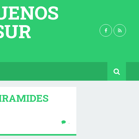
BUENOS
 SUR
PIRAMIDES
…