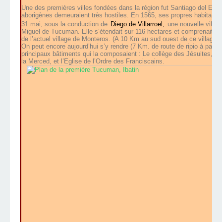
Une des premières villes fondées dans la région fut Santiago del Estero
aborigènes demeuraient très hostiles. En 1565, ses propres habitants 
31 mai, sous la conduction de
Diego de Villarroel,
une nouvelle ville
Miguel de Tucuman. Elle s’étendait sur 116 hectares et comprenait 49
de l’actuel village de Monteros. (A 10 Km au sud ouest de ce village) 
On peut encore aujourd’hui s’y rendre (7 Km. de route de ripio à partir
principaux bâtiments qui la composaient : Le collège des Jésuites, la 
la Merced, et l’Eglise de l’Ordre des Franciscains.