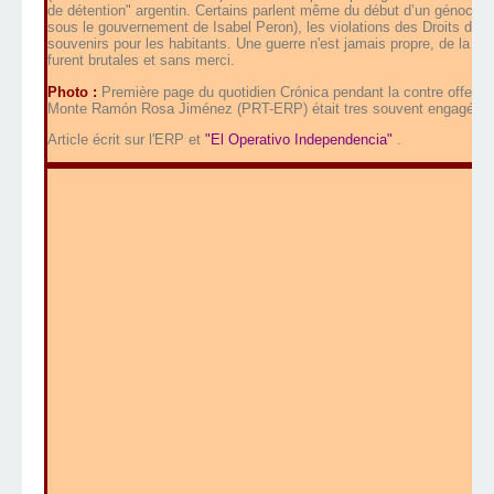
de détention" argentin. Certains parlent même du début d’un génocid
sous le gouvernement de Isabel Peron),
l
es violations des Droits de 
souvenirs pour les habitants. Une guerre n'est jamais propre, de la p
furent brutales et sans merci.
Photo :
Première page du quotidien Crónica pendant la contre offen
Monte Ramón Rosa Jiménez (PRT-ERP) était tres souvent engagée dans
Article écrit sur l'ERP et
"El Operativo Independencia"
.