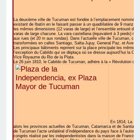
La deuxième ville de Tucuman est fondée à l’emplacement nommé La 
existant de Ibatín en le faisant passer à un quadrilatère de 9 manzana
les mêmes dimensions (12 varas de large) et l’ensemble entouré de q
varas de large chacune. La vara castellana (équivalent à 3 pieds) rep
aux rues (et 20 m aux rondas). Dans l’actuelle ville de Tucuman, ce p
transformées en calles Santiago, Salta-Jujuy, General Paz, et Aveni
Les principaux bâtiments reprirent sur la place principale les mêmes 
l’exception du Cabildo qui se déplaça où se dresse aujourd’hui la Ca
Vice Royaume du Rio de la Plata.
Le 26 juin 1810, le Cabildo de Tucuman, adhère à la « Révolution de M
En 1814, La Pro
alors les provinces actuelles de Tucuman, Catamarca et de Santiago del
de Tucuman l’acte unilatéral d’indépendance du pays face à l’autorité
congrès réalisé par les independentistes dans la maison de Francisc