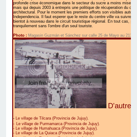
profonde crise économique dans le secteur du sucre a moins miser da
mais qui depuis 2003 à entrepris une politique de récuperation du cent
architectural. Pour le moment les premiers efforts son visibles autour
Independencia. Il faut esperer que le reste du centre ville va suivre
bientot à nouveau dans le circuit touristique régional. En tout cas, p
tranquilement sans l'ombre d'un seul touriste.
Photo :
Magasin Guzmán et Sánchez sur calle 25 de Mayo au 213. Ph
D'autres 
-
Le village de Tilcara (Provincia de Jujuy)
.
-
Le village de Purmamarca (Provincia de Jujuy)
.
-
Le village de Humahuaca (Provincia de Jujuy)
.
-
Le village de La Quiaca (Provincia de Jujuy)
.