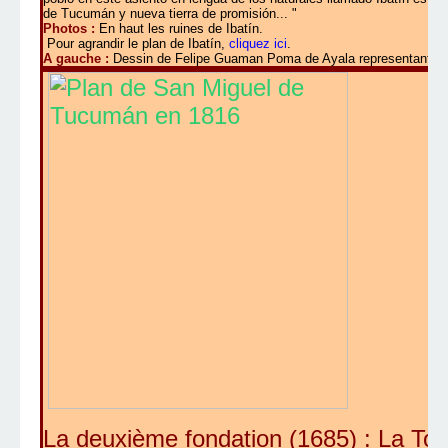
de Tucumán y nueva tierra de promisión... "
Photos :
En haut les ruines de Ibatín.
Pour agrandir le plan de Ibatín,
cliquez ici
.
A gauche :
Dessin de Felipe Guaman Poma de Ayala representant Iba
La deuxième fondation (1685) : La To