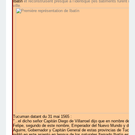
Ibatin
et reconstruisent presque à l’identique (les bâtiments furent 
ville.
Tucuman datant du 31 mai 1565 :
".
..el dicho señor Capitán Diego de Villarroel dijo que en nombre de
Felipe, segundo de este nombre, Emperador del Nuevo Mundo y de las
Aguirre, Gobernador y Capitán General de estas provincias de Tucumá
pobló en este asiento en lengua de los naturales llamado Ibatín esta