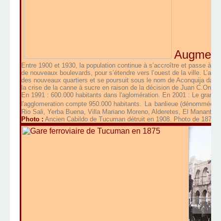
Augmenta
Entre 1900 et 1930, la population continue à s’accroître et passe à 10
de nouveaux boulevards, pour s’étendre vers l’ouest de la ville. L’ave
des nouveaux quartiers et se poursuit sous le nom de Aconquija dans 
la crise de la canne à sucre en raison de la décision de Juan C.Ongari
En 1991 : 600.000 habitants dans l'aglomération. En 2001 : Le gran
l'agglomeration compte 950.000 habitants.
La
banlieue
(
dénommée
G
Rio Sali, Yerba Buena, Villa Mariano Moreno, Alderetes, El Manantial.
Photo :
Ancien Cabildo de Tucuman détruit en 1908. Photo de 1879.