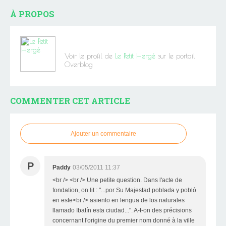
À PROPOS
Voir le profil de
Le Petit Hergé
sur le portail
Overblog
COMMENTER CET ARTICLE
Ajouter un commentaire
P
Paddy
03/05/2011 11:37
<br /> <br /> Une petite question. Dans l'acte de
fondation, on lit : "...por Su Majestad poblada y pobló
en este<br /> asiento en lengua de los naturales
llamado Ibatín esta ciudad...". A-t-on des précisions
concernant l'origine du premier nom donné à la ville