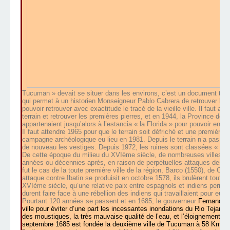
Tucuman » devait se situer dans les environs, c’est un document trou
qui permet à un historien Monseigneur Pablo Cabrera de retrouver l’
pouvoir retrouver avec exactitude le tracé de la vieille ville. Il faut 
terrain et retrouver les premières pierres, et en 1944, la Province de 
appartenaient jusqu’alors à l’estancia « la Florida » pour pouvoir entre
Il faut attendre 1965 pour que le terrain soit défriché et une première
campagne archéologique eu lieu en 1981. Depuis le terrain n’a pas été 
de nouveau les vestiges. Depuis 1972, les ruines sont classées « Mon
De cette époque du milieu du XVIème siècle, de nombreuses villes f
années ou décennies après, en raison de perpétuelles attaques des ind
fut le cas de la toute première ville de la région, Barco (1550), de Cañ
attaque contre Ibatin se produisit en octobre 1578, ils brulèrent toute
XVIème siècle, qu’une relative paix entre espagnols et indiens permet
durent faire face à une rébellion des indiens qui travaillaient pour eux.
Pourtant 120 années se passent et en 1685, le gouverneur
Fernando 
ville pour éviter d’une part les incessantes inondations du Rio Tejar 
des moustiques, la très mauvaise qualité de l’eau, et l’éloignement de
septembre 1685 est fondée la deuxième ville de Tucuman à 58 Km. au 