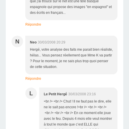
que j'ai troucé sur le net est une télé basque
espagnole qui propose des images "en espagnol" et
des écrits en français...
Répondre
N
Neo
30/03/2008 20:29
Hergé, votre analyse des faits me parait bien réaliste,
hélas... Vous pensez réellement que Mme K va partir
? Pour le moment, je ne sais plus trop quoi penser
de cette situation.
Répondre
L
Le Petit Hergé
30/03/2008 23:16
<br /> <br /> Chut ! Il ne faut pas le dire, elle
ne le sait pas encore !<br /> <br /> <br />
<br /> <br /> <br /> En ce moment elle joue
avec le feu. Depuis 4 mois elle veut montrer
à tout le monde que c’est ELLE qui