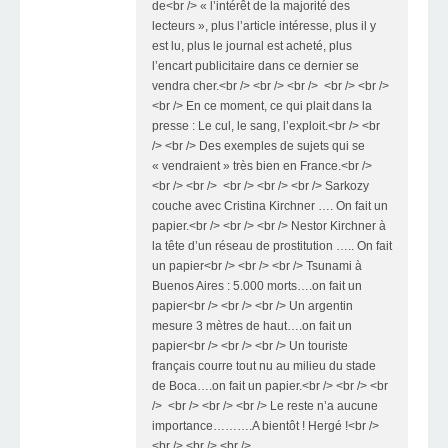
de<br /> « l’intérêt de la majorité des
lecteurs », plus l’article intéresse, plus il y
est lu, plus le journal est acheté, plus
l’encart publicitaire dans ce dernier se
vendra cher.<br /> <br /> <br /> <br /> <br />
<br /> En ce moment, ce qui plait dans la
presse : Le cul, le sang, l’exploit.<br /> <br
/> <br /> Des exemples de sujets qui se
« vendraient » très bien en France.<br />
<br /> <br /> <br /> <br /> <br /> Sarkozy
couche avec Cristina Kirchner …. On fait un
papier.<br /> <br /> <br /> Nestor Kirchner à
la tête d’un réseau de prostitution ….. On fait
un papier<br /> <br /> <br /> Tsunami à
Buenos Aires : 5.000 morts….on fait un
papier<br /> <br /> <br /> Un argentin
mesure 3 mètres de haut….on fait un
papier<br /> <br /> <br /> Un touriste
français courre tout nu au milieu du stade
de Boca….on fait un papier.<br /> <br /> <br
/> <br /> <br /> <br /> Le reste n’a aucune
importance……….A bientôt ! Hergé !<br />
<br /> <br /> <br />